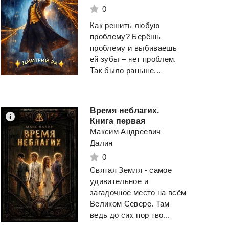
0
Как решить любую
проблему? Берёшь
проблему и выбиваешь
ей зубы – нет проблем.
Так было раньше...
Время неблагих.
Книга первая
Максим Андреевич
Далин
0
Святая Земля - самое
удивительное и
загадочное место на всём
Великом Севере. Там
Искажающие
Враг
за
спиной
ведь до сих пор тво...
Реальность-9