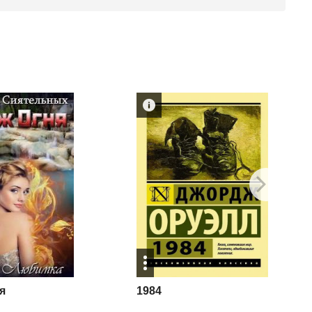
я
1984