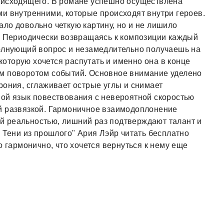
оисходящего. В романе успешно осуществлена
и внутренними, которые происходят внутри героев.
ло довольно четкую картину, но и не лишило
. Периодически возвращаясь к композиции каждый
волнующий вопрос и незамедлительно получаешь на
 которую хочется распутать и именно она в конце
м поворотом событий. Основное внимание уделено
рония, сглаживает острые углы и снимает
вой язык повествования с невероятной скоростью
й развязкой. Гармоничное взаимодоплонение
 реальностью, лишний раз подтверждают талант и
 Тени из прошлого" Ария Лэйр читать бесплатно
о гармонично, что хочется вернуться к нему еще