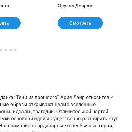
астя
Оруэлл Джордж
реть
Смотреть
данка: Тени из прошлого" Ария Лэйр относится к
анные образы открывают целые вселенные
коны, идеалы, трагедии. Отличительной чертой
амки основной идеи и существенно расширить круг
ебя внимание неординарные и необычные герои,