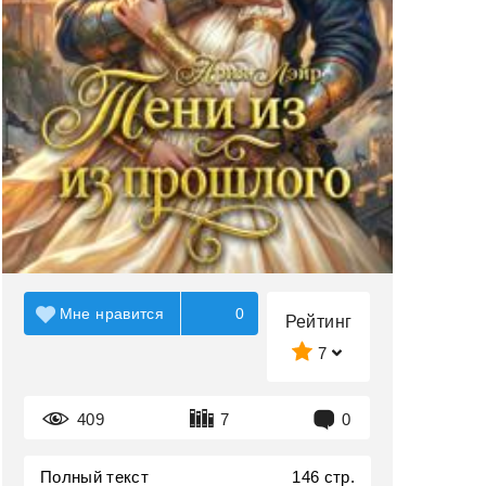
Мне нравится
0
Рейтинг
7
409
7
0
Полный текст
146 стр.