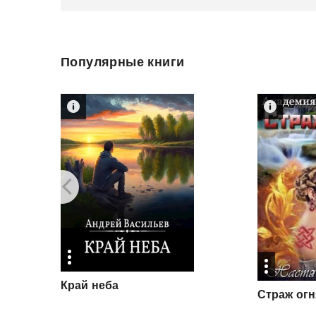
Популярные книги
Край
неба
Страж
огн