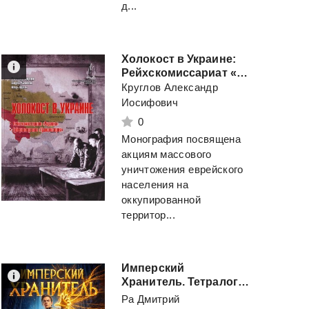
д...
Холокост в Украине:
Рейхскомиссариат «Украина», Губернаторство «Транснистрия»: монография.
Круглов Александр
Иосифович
0
Монография посвящена
акциям массового
уничтожения еврейского
населения на
оккупированной
территор...
Имперский
Хранитель. Тетралогия
Ра Дмитрий