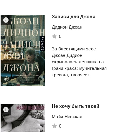
Муравьев Констант
Атаманов Михаил
Николаевич
Записи
для
Джона
Смотреть
Смотреть
Дидион Джоан
0
За блестящими эссе
Джоан Дидион
скрывалась женщина на
грани краха: мучительная
тревога, творческ...
Не
хочу
быть
твоей
Майя Невская
0