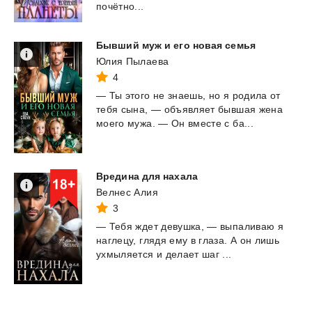
почётно...
Бывший
муж
и
его
новая
семья
Юлия Пылаева
4
—
Ты
этого
не
знаешь,
но
я
родила
от
тебя
сына,
—
объявляет
бывшая
жена
моего
мужа.
—
Он
вместе
с
ба...
Вредина
для
нахала
Велнес Алия
3
—
Тебя
ждет
девушка,
—
выпаливаю
я
наглецу,
глядя
ему
в
глаза.
А
он
лишь
ухмыляется
и
делает
шаг
...