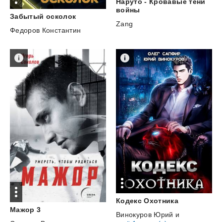
Наруто - Кровавые тени
войны
Забытый
осколок
Zang
Федоров Константин
Кодекс
Охотника
Мажор
3
Винокуров Юрий
и