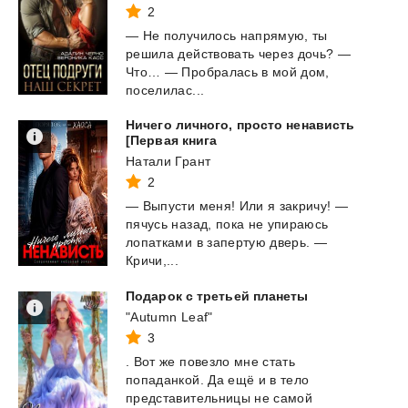
2
— Не получилось напрямую, ты
решила действовать через дочь? —
Что… — Пробралась в мой дом,
поселилас...
Ничего личного, просто ненависть
[Первая книга
Натали Грант
2
— Выпусти меня! Или я закричу! —
пячусь назад, пока не упираюсь
лопатками в запертую дверь. —
Кричи,...
Подарок
с
третьей
планеты
"Autumn Leaf"
3
. Вот же повезло мне стать
попаданкой. Да ещё и в тело
представительницы не самой