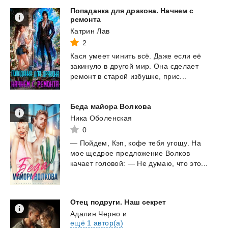
Попаданка для дракона. Начнем с
ремонта
Катрин Лав
2
Кася
умеет
чинить
всё.
Даже
если
её
закинуло
в
другой
мир.
Она
сделает
ремонт
в
старой
избушке,
прис...
Беда
майора
Волкова
Ника Оболенская
0
—
Пойдем,
Кэп,
кофе
тебя
угощу.
На
мое
щедрое
предложение
Волков
качает
головой:
—
Не
думаю,
что
это...
Отец
подруги.
Наш
секрет
Адалин Черно
и
ещё 1 автор(а)