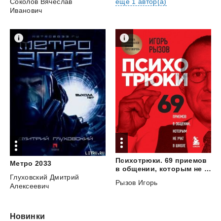
Соколов Вячеслав
ещё 1 автор(а)
Иванович
Психотрюки. 69 приемов
Метро
2033
в общении, которым не учат в школе
Глуховский Дмитрий
Рызов Игорь
Алексеевич
Новинки