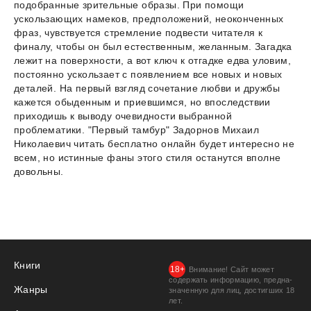
подобранные зрительные образы. При помощи
ускользающих намеков, предположений, неоконченных
фраз, чувствуется стремление подвести читателя к
финалу, чтобы он был естественным, желанным. Загадка
лежит на поверхности, а вот ключ к отгадке едва уловим,
постоянно ускользает с появлением все новых и новых
деталей. На первый взгляд сочетание любви и дружбы
кажется обыденным и приевшимся, но впоследствии
приходишь к выводу очевидности выбранной
проблематики. "Первый тамбyр" Задорнов Михаил
Николаевич читать бесплатно онлайн будет интересно не
всем, но истинные фаны этого стиля останутся вполне
довольны.
Книги
Внимание! Сайт может
содержать информацию, предна­
Жанры
значенную для лиц, дости­гших 18
лет.