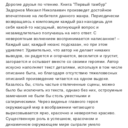
Дорогие друзья по чтению. Книга "Первый тамбyр"
Задорнов Михаил Николаевич произведет достойное
впечатление на любителя данного жанра. Периодически
возвращаясь к композиции каждый раз находишь для
себя какой-то насущный, волнующий вопрос и
незамедлительно получаешь на него ответ. С
невероятным волнением воспринимается написанное! –
Каждый шаг, каждый нюанс подсказан, но при этом
удивляет. Удивительно, что автор не делает никаких
выводов, он радуется и огорчается, веселится и грустит,
загорается и остывает вместе со своими героями. Автор
искусно наполняет текст деталями, используя в том числе
описание быта, но благодаря отсутствию тяжеловесных
описаний произведение читается на одном выдохе.
Казалось бы, столь частые отвлеченные сцены, можно
было бы исключить из текста, однако без них, остроумные
замечания не были бы столь уместными и
сатирическими. Через виденье главного героя
окружающий мир в воображении читающего
вырисовывается ярко, красочно и невероятно красиво.
Существенную роль в успешном, красочном и
динамичном окружающем мире сыграли умело