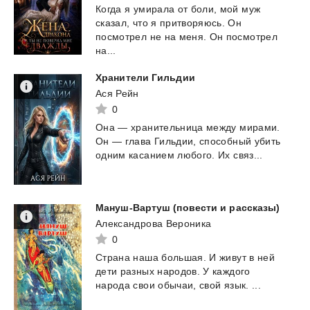
Когда я умирала от боли, мой муж
сказал, что я притворяюсь. Он
посмотрел не на меня. Он посмотрел
на...
Хранители
Гильдии
Ася Рейн
0
Она
—
хранительница
между
мирами.
Он
—
глава
Гильдии,
способный
убить
одним
касанием
любого.
Их
связ...
Мануш-Вартуш
(повести
и
рассказы)
Александрова Вероника
0
Страна
наша
большая.
И
живут
в
ней
дети
разных
народов.
У
каждого
народа
свои
обычаи,
свой
язык.
...