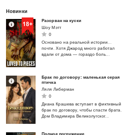
Новинки
Разорван
на
куски
Шоу Мэтт
0
Основано
на
реальной
истории...
почти.
Хотя
Джарод
много
работал
вдали
от
дома
—
гораздо
боль...
Брак по договору: маленькая серая
птичка
Ляля Либерман
0
Диана
Крашева
вступает
в
фиктивный
брак
по
договору,
чтобы
спасти
брата.
Дом
Владимира
Великолугског...
Полное
погружение