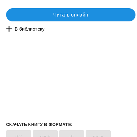
Читать онлайн
В библиотеку
СКАЧАТЬ КНИГУ В ФОРМАТЕ:
fb2
epub
rtf
mobi