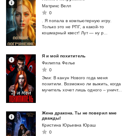
Матрикс Велл
0
.
Я
попала
в
компьютерную
игру.
Только
это
не
РПГ,
а
какой-то
кошмарный
квест!
Лут
—
ну
р...
Я
и
мой
похититель
Филиппа Фелье
0
Эми:
В
канун
Нового
года
меня
похитили.
Возможно
ли
выжить,
когда
мучитель
хочет
лишь
одного
–
уничт...
Жена дракона. Ты не поверил мне
дважды!
Кристина Юрьевна Юраш
0