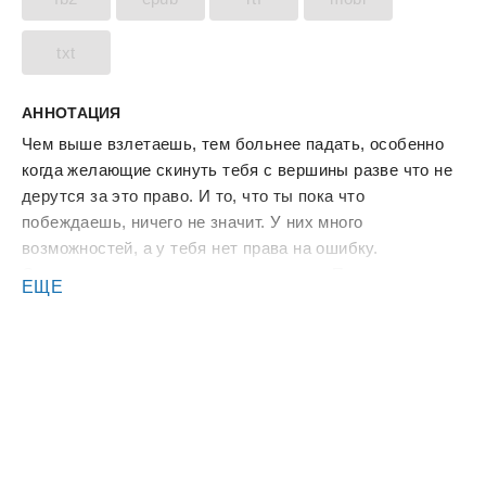
txt
АННОТАЦИЯ
Чем выше взлетаешь, тем больнее падать, особенно
когда желающие скинуть тебя с вершины разве что не
дерутся за это право. И то, что ты пока что
побеждаешь, ничего не значит. У них много
возможностей, а у тебя нет права на ошибку.
Один в поле не воин, говорят древние. Пришло время
ЕЩЕ
искать союзников. Но можно ли им доверять? Ведь
сегодня он союзник, завтра - противник, а послезавтра
- непримиримый враг.