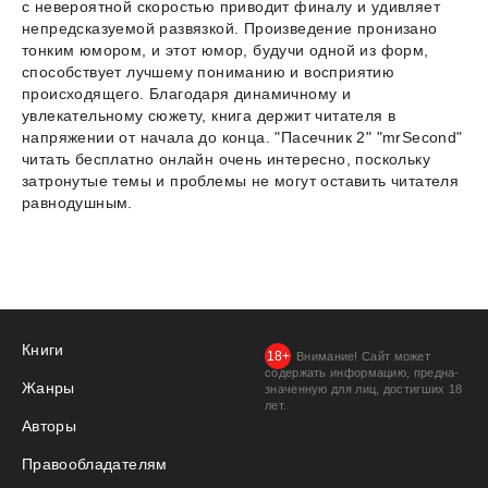
с невероятной скоростью приводит финалу и удивляет
непредсказуемой развязкой. Произведение пронизано
тонким юмором, и этот юмор, будучи одной из форм,
способствует лучшему пониманию и восприятию
происходящего. Благодаря динамичному и
увлекательному сюжету, книга держит читателя в
напряжении от начала до конца. "Пасечник 2" "mrSecond"
читать бесплатно онлайн очень интересно, поскольку
затронутые темы и проблемы не могут оставить читателя
равнодушным.
Книги
Внимание! Сайт может
содержать информацию, предна­
Жанры
значенную для лиц, дости­гших 18
лет.
Авторы
Правообладателям