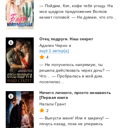
—
Пойдем,
Кэп,
кофе
тебя
угощу.
На
мое
щедрое
предложение
Волков
качает
головой:
—
Не
думаю,
что
это...
Отец
подруги.
Наш
секрет
Адалин Черно
и
ещё 1 автор(а)
4
— Не получилось напрямую, ты
решила действовать через дочь? —
Что… — Пробралась в мой дом,
поселилас...
Ничего личного, просто ненависть
[Первая книга
Натали Грант
2
— Выпусти меня! Или я закричу! —
пячусь назад, пока не упираюсь