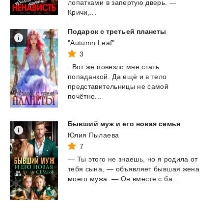
лопатками в запертую дверь. —
Кричи,...
Подарок
с
третьей
планеты
"Autumn Leaf"
3
. Вот же повезло мне стать
попаданкой. Да ещё и в тело
представительницы не самой
почётно...
Бывший
муж
и
его
новая
семья
Юлия Пылаева
7
—
Ты
этого
не
знаешь,
но
я
родила
от
тебя
сына,
—
объявляет
бывшая
жена
моего
мужа.
—
Он
вместе
с
ба...