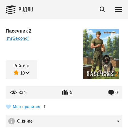
РИДЛИ
Пасечник 2
"mrSecond"
Рейтинг
10
334
9
0
Мне нравится
1
О книге