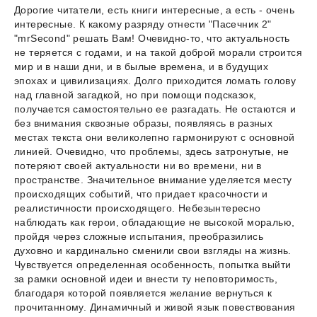
Дорогие читатели, есть книги интересные, а есть - очень
интересные. К какому разряду отнести "Пасечник 2"
"mrSecond" решать Вам! Очевидно-то, что актуальность
не теряется с годами, и на такой доброй морали строится
мир и в наши дни, и в былые времена, и в будущих
эпохах и цивилизациях. Долго приходится ломать голову
над главной загадкой, но при помощи подсказок,
получается самостоятельно ее разгадать. Не остаются и
без внимания сквозные образы, появляясь в разных
местах текста они великолепно гармонируют с основной
линией. Очевидно, что проблемы, здесь затронутые, не
потеряют своей актуальности ни во времени, ни в
пространстве. Значительное внимание уделяется месту
происходящих событий, что придает красочности и
реалистичности происходящего. Небезынтересно
наблюдать как герои, обладающие не высокой моралью,
пройдя через сложные испытания, преобразились
духовно и кардинально сменили свои взгляды на жизнь.
Чувствуется определенная особенность, попытка выйти
за рамки основной идеи и внести ту неповторимость,
благодаря которой появляется желание вернуться к
прочитанному. Динамичный и живой язык повествования