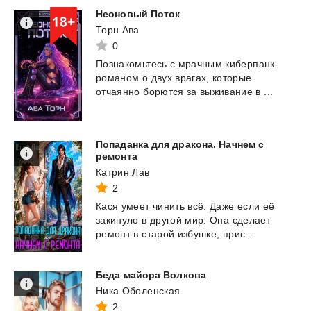
Неоновый
Поток
Торн Ава
0
Познакомьтесь с мрачным киберпанк-
романом о двух врагах, которые
отчаянно борются за
выживание в ...
Попаданка для дракона. Начнем с
ремонта
Катрин Лав
2
Кася
умеет
чинить
всё.
Даже
если
её
закинуло
в
другой
мир.
Она
сделает
ремонт
в
старой
избушке,
прис...
Беда
майора
Волкова
Ника Оболенская
2