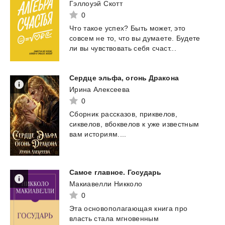
Гэллоуэй Скотт
0
Что
такое
успех?
Быть
может,
это
совсем
не
то,
что
вы
думаете.
Будете
ли
вы
чувствовать
себя
счаст...
Сердце
эльфа,
огонь
Дракона
Ирина Алексеева
0
Сборник
рассказов,
приквелов,
сиквелов,
вбоквелов
к
уже
известным
вам
историям....
Самое
главное.
Государь
Макиавелли Никколо
0
Эта основополагающая книга про
власть стала мгновенным