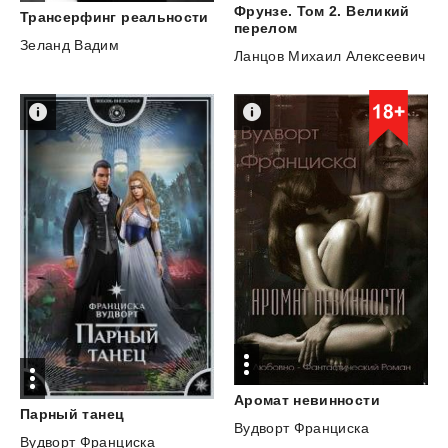
Фрунзе. Том 2. Великий
Трансерфинг
реальности
перелом
Зеланд Вадим
Ланцов Михаил Алексеевич
Аромат
невинности
Парный
танец
Вудворт Франциска
Вудворт Франциска