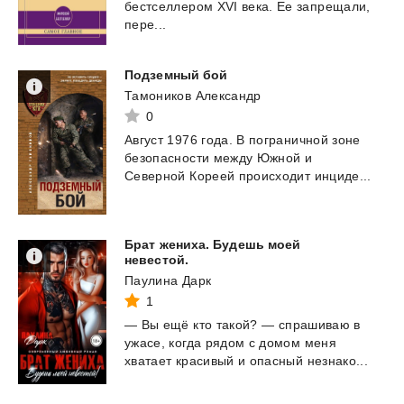
бестселлером XVI века. Ее запрещали,
пере...
Подземный
бой
Тамоников Александр
0
Август
1976
года.
В
пограничной
зоне
безопасности
между
Южной
и
Северной
Кореей
происходит
инциде...
Брат жениха. Будешь моей
невестой.
Паулина Дарк
1
—
Вы
ещё
кто
такой?
—
спрашиваю
в
ужасе,
когда
рядом
с
домом
меня
хватает
красивый
и
опасный
незнако...