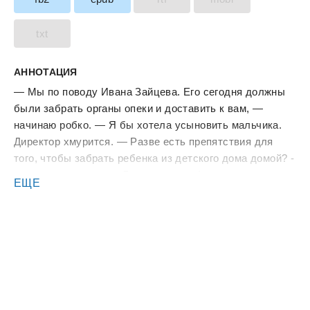
txt
АННОТАЦИЯ
— Мы по поводу Ивана Зайцева. Его сегодня должны
были забрать органы опеки и доставить к вам, —
начинаю робко. — Я бы хотела усыновить мальчика.
Директор хмурится. — Разве есть препятствия для
того, чтобы забрать ребенка из детского дома домой? -
продолжаю нервно. - Документы я оформлю, не
ЕЩЕ
волнуйтесь. Я врач, ответственный работник
здравоохранения, поэтому… — Я ценю вашу
инициативу, но у ребенка есть отец. — Как, отец?.. -
тушуюсь. В книге есть: властный харизматичный герой,
решительная героиня, дети, юмор, любовь,‍ которой в
планах не было.