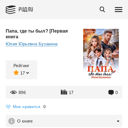
РИДЛИ
Папа, где ты был? [Первая
книга
Юлия Юрьевна Бузакина
Рейтинг
17
896
17
0
Мне нравится
0
О книге