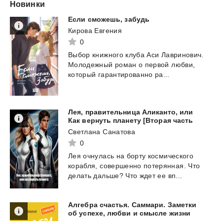
Новинки
Если
сможешь,
забудь
Кирова Евгения
0
Выбор
книжного
клуба
Аси
Лавринович.
Молодежный
роман
о
первой
любви,
который
гарантированно
ра...
Лея, правительница Аликанто, или
Как вернуть планету [Вторая часть
Светлана Санатова
0
Лея
очнулась
на
борту
космического
корабля,
совершенно
потерянная.
Что
делать
дальше?
Что
ждет
ее
вп...
Алгебра счастья. Саммари. Заметки
об успехе, любви и смысле жизни