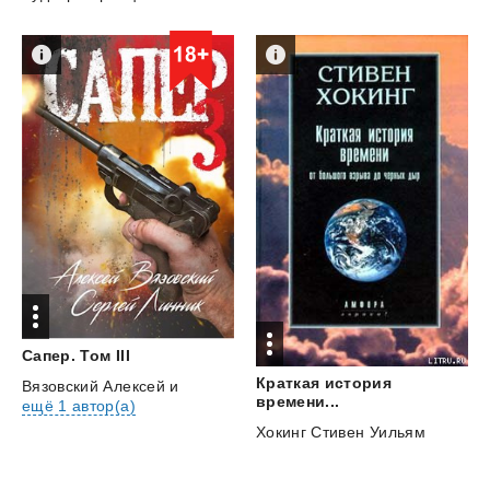
Сапер.
Том
III
Краткая история
Вязовский Алексей
и
времени...
ещё 1 автор(а)
Хокинг Стивен Уильям