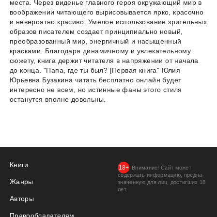
места. Через виденье главного героя окружающий мир в
воображении читающего вырисовывается ярко, красочно
и невероятно красиво. Умелое использование зрительных
образов писателем создает принципиально новый,
преобразованный мир, энергичный и насыщенный
красками. Благодаря динамичному и увлекательному
сюжету, книга держит читателя в напряжении от начала
до конца. "Папа, где ты был? [Первая книга" Юлия
Юрьевна Бузакина читать бесплатно онлайн будет
интересно не всем, но истинные фаны этого стиля
останутся вполне довольны.
Книги
Внимание! Сайт может
содержать информацию, предна­
Жанры
значенную для лиц, дости­гших 18
лет.
Авторы
Правообладателям