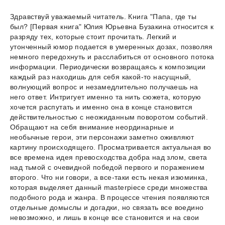
Здравствуй уважаемый читатель. Книга "Папа, где ты
был? [Первая книга" Юлия Юрьевна Бузакина относится к
разряду тех, которые стоит прочитать. Легкий и
утонченный юмор подается в умеренных дозах, позволяя
немного передохнуть и расслабиться от основного потока
информации. Периодически возвращаясь к композиции
каждый раз находишь для себя какой-то насущный,
волнующий вопрос и незамедлительно получаешь на
него ответ. Интригует именно та нить сюжета, которую
хочется распутать и именно она в конце становится
действительностью с неожиданным поворотом событий.
Обращают на себя внимание неординарные и
необычные герои, эти персонажи заметно оживляют
картину происходящего. Просматривается актуальная во
все времена идея превосходства добра над злом, света
над тьмой с очевидной победой первого и поражением
второго. Что ни говори, а все-таки есть некая изюминка,
которая выделяет данный masterpiece среди множества
подобного рода и жанра. В процессе чтения появляются
отдельные домыслы и догадки, но связать все воедино
невозможно, и лишь в конце все становится и на свои