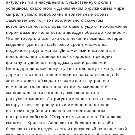
актуальными и насущными. Существенную роль в
успешном, красочном и динамичном окружающем мире
сыграли умело подобранные зрительные образы.
Замечательно то, что параллельно с сюжетом
встречаются ноты сатиры, которые сгущают изображение
порой даже до нелепости, и доводят образ до крайности.
Что ни говори, а все-таки есть некая изюминка, которая
выделяет данный masterpiece среди множества
подобного рода и жанра. Динамичный и живой язык
повествования с невероятной скоростью приводит
финалу и удивляет непредсказуемой развязкой.
Благодаря динамичному и увлекательному сюжету, книга
держит читателя в напряжении от начала до конца. В
ходе истории наблюдается заметное внутреннее
изменение главного героя, от импульсивности и
эмоциональности в сторону взвешенности и
рассудительности. Интригует именно та нить сюжета,
которую хочется распутать и именно она в конце
становится действительностью с неожиданным
поворотом событий. "Отвратительная жена. Попаданка
сможет..." Кривенко Анна читать бесплатно онлайн
безусловно стоит, здесь есть и прекрасный воплощенный
замысел и награда для истинных ценителей этого жанра.