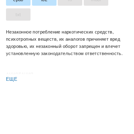
txt
Незаконное потребление наркотических средств,
психотропных веществ, их аналогов причиняет вред
здоровью, их незаконный оборот запрещен и влечет
установленную законодательством ответственность.
АННОТАЦИЯ
ЕЩЕ
.
Мара Князева — знаменитый видеоблогер. Ее видео о
преображении жизни смотрит каждый пятый в стране.
Но девушка умирает на операционном столе и
попадает в другой мир. Она — спортивная, подтянутая
красотка и уверенная в себе молодая женщина —
оказывается в теле больной и немощной дурнушки,