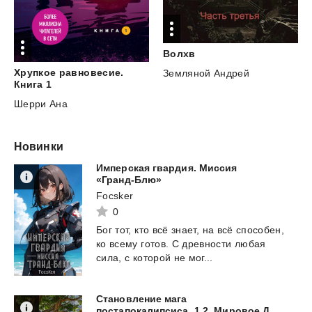
Волхв
Хрупкое равновесие.
Земляной Андрей
Книга 1
Шерри Ана
Новинки
Имперская гвардия. Миссия
«Гранд-Блю»
Focsker
0
Бог
тот,
кто
всё
знает,
на
всё
способен,
ко
всему
готов.
С
древности
любая
сила,
с
которой
не
мог...
Становление мага
постапокалипсиса. 1.2. Мировое Древо.