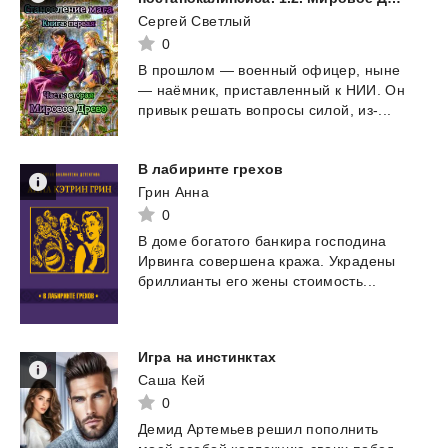
Сергей Светлый
0
В
прошлом
—
военный
офицер,
ныне
—
наёмник,
приставленный
к
НИИ.
Он
привык
решать
вопросы
силой,
из-...
В
лабиринте
грехов
Грин Анна
0
В
доме
богатого
банкира
господина
Ирвинга
совершена
кража.
Украдены
бриллианты
его
жены
стоимость...
Игра
на
инстинктах
Саша Кей
0
Демид
Артемьев
решил
пополнить