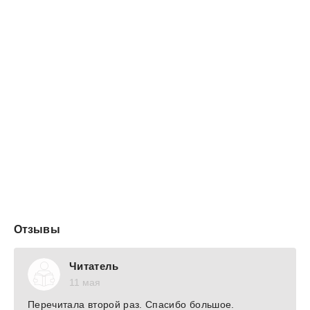
которую люто ненавидит собственный муж, пятеро
приемных детей и все слуги богатого поместья.
Оказывается, эту дурнушку подсунули богатому
помещику в первую брачную ночь вместо ее сестры.
Теперь он, любя другую, вынужден жить с этим
ничтожеством. Более того, над ней насмехается весь
высший свет княжества, ведь уродливей и
отвратительнее жены просто не бывает. Кажется,
местные богачи помешаны на внешней красоте, лоске
и успехе, и это… какая-то жесть! Шок Мары сменяется
возмущением и твердым решением поставить этот мир
на место! А преображение она начнет с самой себя…
Отзывы
Читатель
11 мая
Перечитала второй раз. Спасибо большое.