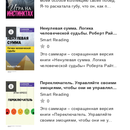
моей
особой
коллекцию
своих
побед.
Я-то
раскатала
губу,
что
он,
как
п...
Ненулевая сумма. Логика
человеческой судьбы. Роберт Райт. Саммари
Smart Reading
0
Это
саммари
–
сокращенная
версия
книги
«Ненулевая
сумма.
Логика
человеческой
судьбы»
Роберта
Райт...
Переключатель. Управляйте своими
эмоциями, чтобы они не управляли вами. Итан Кросс. Саммари
Smart Reading
0
Это
саммари
–
сокращенная
версия
книги
«Переключатель.
Управляйте
своими
эмоциями,
чтобы
они
не
у...