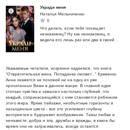
Укради
меня
Наталья Мельниченко
0
Что
делать,
если
тебя
похищает
незнакомец?
Ну
как
незнакомец,
я
видела
его
лишь
раз
или
два
в
своей
...
Уважаемые читатели, искренне надеемся, что книга
"Отвратительная жена. Попаданка сможет..." Кривенко
Анна окажется не похожей ни на одну из уже
прочитанных Вами в данном жанре. В главной идее
столько чувства и замысел настолько глубокий, что
каждый, соприкасающийся с ним становится ребенком
этого мира. Яркие пейзажи, необъятные горизонты и
насыщенные цвета - все это усиливает глубину
восприятия и будоражит воображение. Темы любви и
ненависти, добра и зла, дружбы и вражды, в какое бы
время они не затрагивались, всегда остаются