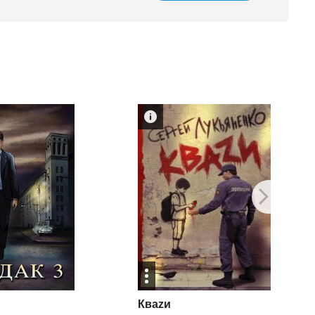
Кваzи