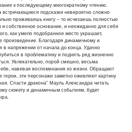
елание к последующему многократному чтению.
на встречающиеся подсказки невероятно сложно
вольно проживаешь книгу – то исчезаешь полностью
и и собственное основание, и неожиданно для себя
ого, как умело подобранное место украшает,
се произведение. Благодаря динамичному и
я в напряжении от начала до конца. Удачно
убиться в проблематику и поднять ряд жизненно
ься. Увлекательно, порой смешно, весьма
 себе, навевая воспоминания из жизни. Обращают
 герои, эти персонажи заметно оживляют картину
ная. Спасти дракона" Мауль Александра читать
ному сюжету и динамичным событиям, будет
нра.