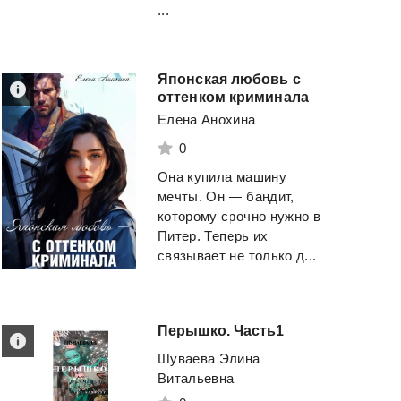
...
Японская любовь с
оттенком криминала
Елена Анохина
0
Она купила машину
мечты. Он — бандит,
которому срочно нужно в
Питер. Теперь их
связывает не только д...
Перышко.
Часть1
Шуваева Элина
Витальевна
Мажор
3
Сын Петра. Том 2