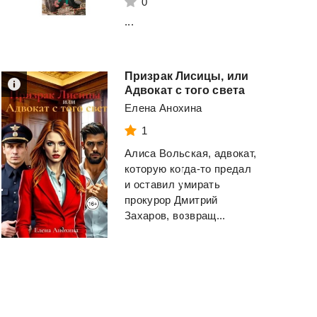
0
Комбинация
Соколов Вячеслав
...
Ланцов Михаил
Иванович
Алексеевич
Смотреть
Смотреть
Призрак Лисицы, или
Адвокат с того света
Елена Анохина
1
Алиса Вольская, адвокат,
которую когда-то предал
и оставил умирать
прокурор Дмитрий
Захаров, возвращ...