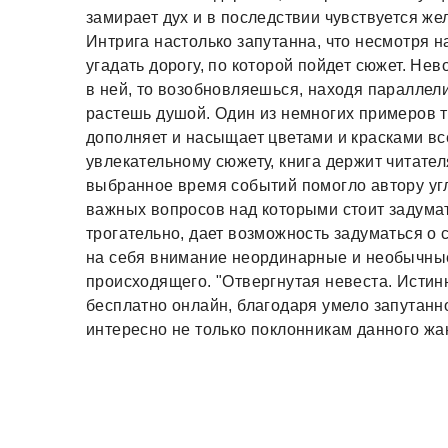
замирает дух и в последствии чувствуется ж
Интрига настолько запутанна, что несмотря 
угадать дорогу, по которой пойдет сюжет. Не
в ней, то возобновляешься, находя параллел
растешь душой. Один из немногих примеров т
дополняет и насыщает цветами и красками в
увлекательному сюжету, книга держит читател
выбранное время событий помогло автору угл
важных вопросов над которыми стоит задумат
трогательно, дает возможность задуматься о
на себя внимание неординарные и необычные
происходящего. "Отвергнутая невеста. Истин
бесплатно онлайн, благодаря умело запутан
интересно не только поклонникам данного жа