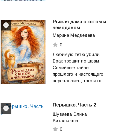
Рыжая дама с котом и
чемоданом
Марина Медведева
0
Любимую тëтю убили.
Брак трещит по швам.
Семейные тайны
прошлого и настоящего
переплелись, того и гл...
Перышко.
Часть
2
Шуваева Элина
Витальевна
0