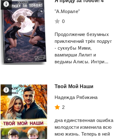
Я
приду
за
тобой!
4
"А.Морале"
0
Продолжение безумных
приключений трёх подруг
- суккубы Мими,
вампирши Лилит и
ведьмы Алисы. Интри...
Фармацевт
-
2
Твой
Мой
Наши
Санфиров Александр
Вы призвали не то
Надежда Рябикина
Юрьевич
Книга 5
2
Айтбаев Тимур
Смотреть
Аскарович
дна единственная ошибка
молодости изменила всю
Смотреть
мою жизнь. Теперь в ней