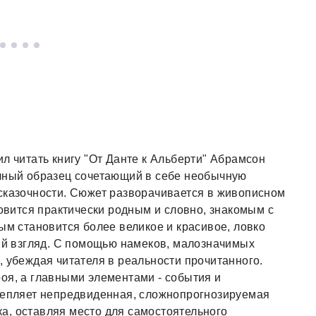
л читать книгу "От Данте к Альберти" Абрамсон
ичный образец сочетающий в себе необычную
сказочности. Сюжет разворачивается в живописном
новится практически родным и словно, знакомым с
ым становится более великое и красивое, ловко
вый взгляд. С помощью намеков, малозначимых
, убеждая читателя в реальности прочитанного.
оя, а главными элементами - события и
 цепляет непредвиденная, сложнопрогнозируемая
а, оставляя место для самостоятельного