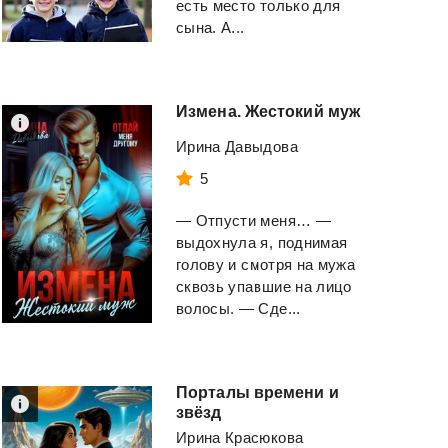
есть место только для
сына. А...
Измена.
Жестокий
муж
Ирина Давыдова
5
— Отпусти меня… —
выдохнула я, поднимая
голову и смотря на мужа
сквозь упавшие на лицо
волосы. — Сде...
Порталы времени и
звёзд
Ирина Красюкова