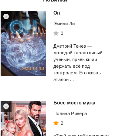
Он
Эмили Ли
0
Дмитрий Тенев —
молодой талантливый
учёный, привыкший
держать всё под
контролем. Его жизнь —
эталон ...
Босс
моего
мужа
Полина Ривера
2
«Твой муж тебе изменяет.