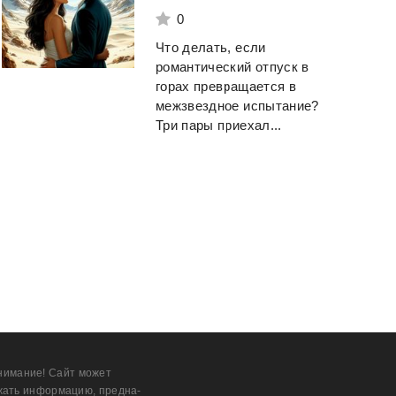
0
Что делать, если
романтический отпуск в
горах превращается в
межзвездное испытание?
Три пары приехал...
нимание! Сайт может
жать информацию, предна­