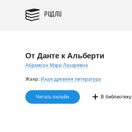
РИДЛИ
От Данте к Альберти
Абрамсон Мэри Лазаревна
Жанр:
Иная древняя литература
Читать онлайн
В библиотеку