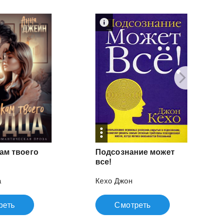
ам твоего
Подсознание может
все!
а
Кехо Джон
реть
Смотреть