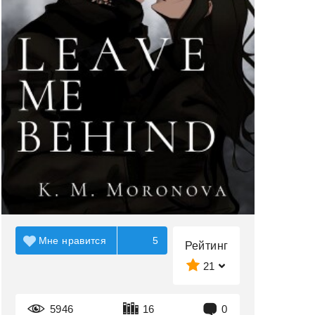
Мне нравится
5
Рейтинг
21
5946
16
0