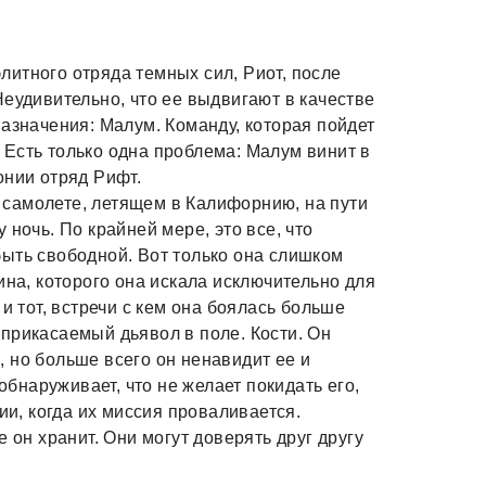
итного отряда темных сил, Риот, после
Неудивительно, что ее выдвигают в качестве
назначения: Малум. Команду, которая пойдет
т. Есть только одна проблема: Малум винит в
онии отряд Рифт.
 в самолете, летящем в Калифорнию, на пути
 ночь. По крайней мере, это все, что
ыть свободной. Вот только она слишком
ина, которого она искала исключительно для
и тот, встречи с кем она боялась больше
прикасаемый дьявол в поле. Кости. Он
 но больше всего он ненавидит ее и
 обнаруживает, что не желает покидать его,
ии, когда их миссия проваливается.
 он хранит. Они могут доверять друг другу