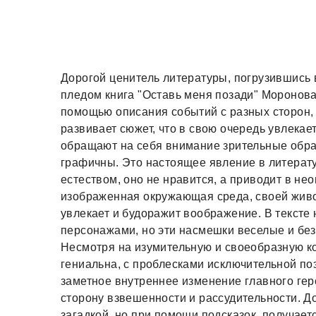
Дорогой ценитель литературы, погрузившись
пледом книга "Оставь меня позади" Моронова 
помощью описания событий с разных сторон, 
развивает сюжет, что в свою очередь увлекает
обращают на себя внимание зрительные образ
графичны. Это настоящее явление в литерат
естеством, оно не нравится, а приводит в не
изображенная окружающая среда, своей живо
увлекает и будоражит воображение. В тексте
персонажами, но эти насмешки веселые и безо
Несмотря на изумительную и своеобразную к
гениальна, с проблесками исключительной по
заметное внутреннее изменение главного гер
сторону взвешенности и рассудительности. Д
загадкой, но при помощи подсказок, получает