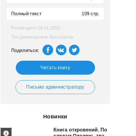
Полный текст
109 стр.
Размещено 28.01.2025
Тип размещения: Бесплатно
Поделиться:
Читать книгу
Письмо администратору
Новинки
Книга откровений. По
следам Одолень-травы