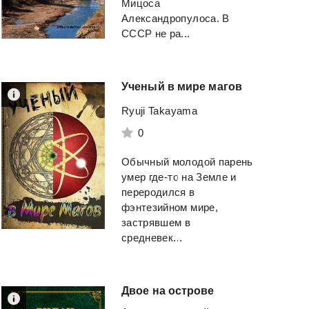
Мицоса
Александропулоса. В
СССР не ра...
Ученый
в
мире
магов
Ryuji Takayama
0
Обычный молодой парень
умер где-то на Земле и
переродился в
фэнтезийном мире,
застрявшем в
средневек...
Двое
на
острове