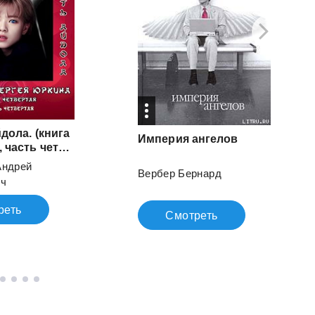
дола. (книга
Империя
ангелов
четвёртая, часть четвёртая)
Андрей
Вербер Бернард
ич
реть
Смотреть