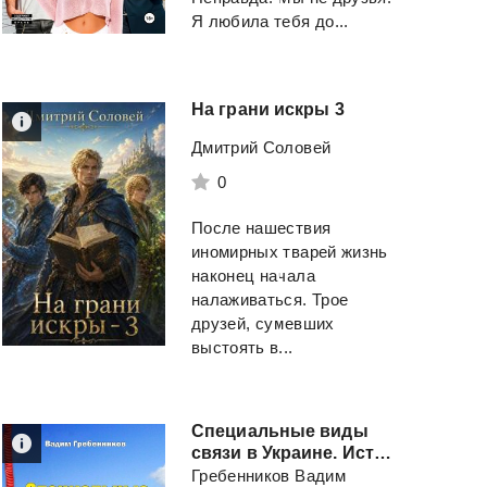
Я любила тебя до...
На
грани
искры
3
Дмитрий Соловей
0
БУКВАРЬ
Уверенность в се
После нашествия
Жукова Н. С.
иномирных тварей жизнь
наконец начала
Мьюир Элис
налаживаться. Трое
Смотреть
друзей, сумевших
Смотреть
выстоять в...
Специальные виды
связи в Украине. История спецсвязи
Гребенников Вадим