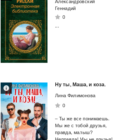
Александровский
Геннадий
0
...
Ну
ты,
Маша,
и
коза.
Лина Филимонова
0
– Ты же все понимаешь.
Мы же с тобой друзья,
правда, малыш?
Неправда! Мы не друзья!