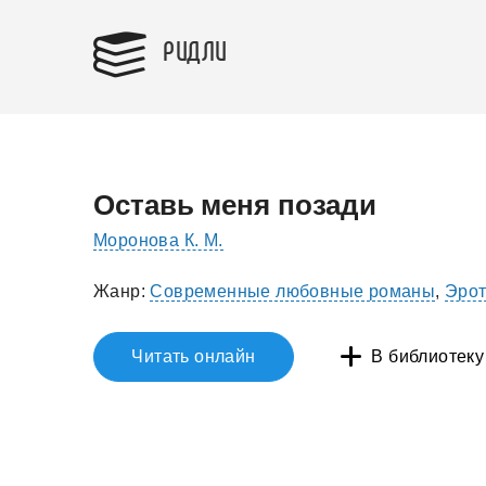
РИДЛИ
Оставь меня позади
Моронова К. М.
Жанр:
Современные любовные романы
,
Эрот
Читать онлайн
В библиотеку