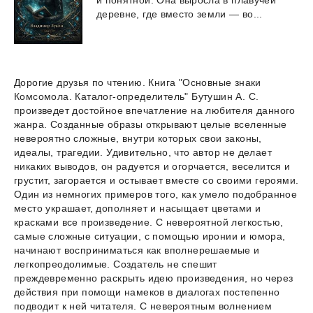
и
понятной.
Она
выросла
в
плавучей
деревне,
где
вместо
земли
—
во...
Дорогие друзья по чтению. Книга "Основные знаки
Комсомола. Каталог-определитель" Бутушин А. С.
произведет достойное впечатление на любителя данного
жанра. Созданные образы открывают целые вселенные
невероятно сложные, внутри которых свои законы,
идеалы, трагедии. Удивительно, что автор не делает
никаких выводов, он радуется и огорчается, веселится и
грустит, загорается и остывает вместе со своими героями.
Один из немногих примеров того, как умело подобранное
место украшает, дополняет и насыщает цветами и
красками все произведение. С невероятной легкостью,
самые сложные ситуации, с помощью иронии и юмора,
начинают восприниматься как вполнерешаемые и
легкопреодолимые. Создатель не спешит
преждевременно раскрыть идею произведения, но через
действия при помощи намеков в диалогах постепенно
подводит к ней читателя. С невероятным волнением