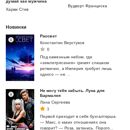
думай как мужчина
Вудворт Франциска
Харви Стив
Новинки
Рассвет
Константин Верстуков
0
Под каменным небом, где
«землетрясения» гремят слишком
ритмично, а Империя требует лишь
одного — не ...
Не могу тебя забыть. Луна для
Бармалея
Лана Сергеева
1
Первой
приходит
в
себя
бухгалтерша.
—
Макс,
о
каких
отношениях
она
говорит?
—
Роза,
заткнись.
Порого...