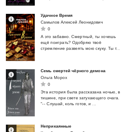
Удачное
Время
Самылов Алексей Леонидович
0
А
это
забавно.
Смертный,
ты
хочешь
ещё
поиграть?
Одобряю
твоё
стремление
развеять
мою
скуку.
Ты
т...
Семь
смертей
чёрного
демона
Ольга Морох
0
Эта
история
была
рассказана
ночью,
в
тишине,
при
свете
затухающего
очага.
"--
Слушай,
коль
готов,
и
...
Неприкаянные