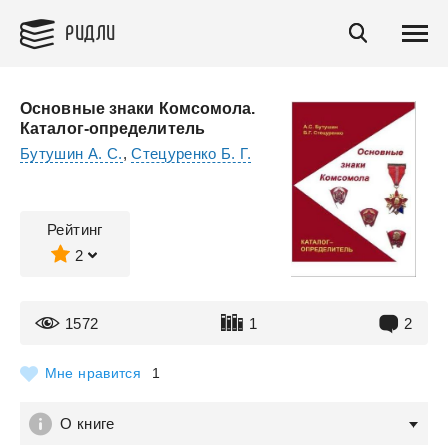
РИДЛИ
Основные знаки Комсомола.
Каталог-определитель
Бутушин А. С.
,
Стецуренко Б. Г.
Рейтинг
2
1572
1
2
Мне нравится
1
О книге