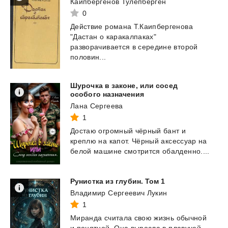
Каипбергенов Тулепберген
0
Действие романа Т.Каипбергенова
"Дастан о каракалпаках"
разворачивается в середине второй
половин...
Шурочка в законе, или сосед
особого назначения
Лана Сергеева
1
Достаю
огромный
чёрный
бант
и
креплю
на
капот.
Чёрный
аксессуар
на
белой
машине
смотрится
обалденно....
Рунистка
из
глубин.
Том
1
Владимир Сергеевич Лукин
1
Миранда
считала
свою
жизнь
обычной