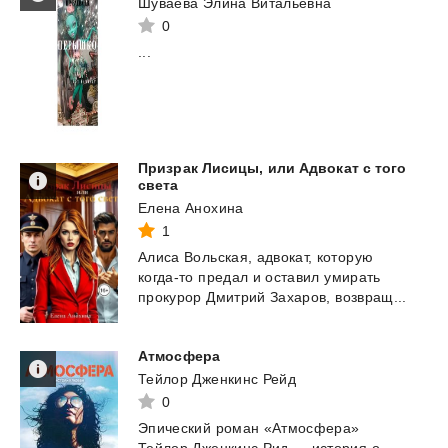
Шуваева Элина Витальевна
0
...
Призрак Лисицы, или Адвокат с того
света
Елена Анохина
1
Алиса
Вольская,
адвокат,
которую
когда-то
предал
и
оставил
умирать
прокурор
Дмитрий
Захаров,
возвращ...
Атмосфера
Тейлор Дженкинс Рейд
0
Эпический роман «Атмосфера»
Тейлор Дженкинс Рид — история о