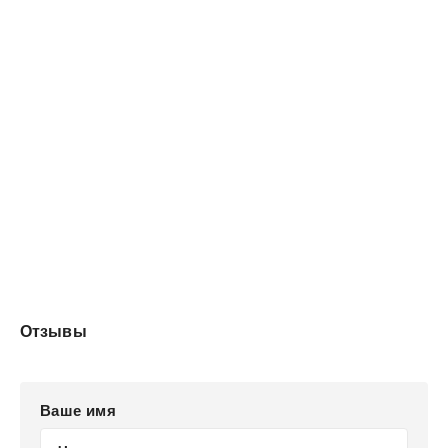
выиграть соревнования, не раскрыть тайны своей и
чужой, отшить ещё одного напыщенного дракона... или
не надо его отшивать? Так. Будем решать проблемы по
мере их поступления.
❤️Часть 2❤️
Отзывы
Ваше имя