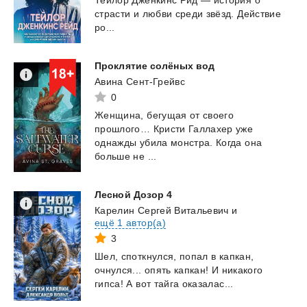
страсти и любви среди звёзд. Действие
ро...
Проклятие
солёных
вод
Авина Сент-Грейвс
0
Женщина, бегущая от своего
прошлого… Кристи Галлахер уже
однажды убила монстра. Когда она
больше не ...
Лесной
Дозор
4
Карелин Сергей Витальевич
и
ещё 1 автор(а)
3
Шел,
споткнулся,
попал
в
капкан,
очнулся...
опять
капкан!
И
никакого
гипса!
А
вот
тайга
оказалас...