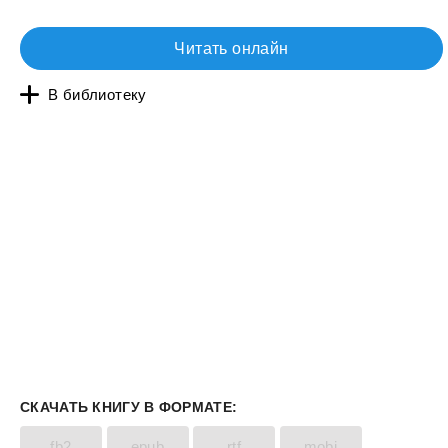
Читать онлайн
В библиотеку
СКАЧАТЬ КНИГУ В ФОРМАТЕ:
fb2
epub
rtf
mobi