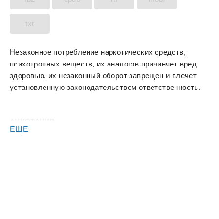
txt
Незаконное потребление наркотических средств,
психотропных веществ, их аналогов причиняет вред
здоровью, их незаконный оборот запрещен и влечет
установленную законодательством ответственность.
АННОТАЦИЯ
ЕЩЕ
❄️Зара попала в мир, о котором ничего не знала. Но
благодаря хорошим друзьям, она смогла найти свой
уголочек и в Академии, и в сердце одного несносного
Дракона с демонической кровью. Вот только он никогда
не узнает, что в её сердце он занял не просто уголочек.
Или никогда - это слишком долго? Ну, всё равно. Своё
сердце она без боя не отдаст. А то придут, наследят. А
ей некогда. Ей нужно выполнить условие вызова,