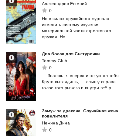
Александров Евгений
0
Не в силах оружейного журнала
изменить систему изучения
материальной части стрелкового
оружия. Но...
Два
босса
для
Снегурочки
Tommy Glub
0
—
Знаешь,
я
сперва
и
не
узнал
тебя.
Круто
выглядишь,
—
слышу
справа
голос
того
рыжего
и
внутри
всё
р...
Замуж за дракона. Случайная жена
повелителя
Нежина Дина
0