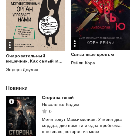
Связанные
кровью
Очаровательный
кишечник. Как самый могущественный орган управляет нами
Рейли Кора
Эндерс Джулия
Новинки
Сторона
теней
Носоленко Вадим
0
Меня
зовут
Максимилиан.
У
меня
два
сердца,
две
памяти
и
одна
проблема:
я
не
знаю,
которая
из
моих...