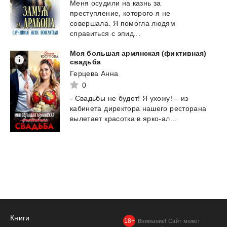
Меня осудили на казнь за
преступление, которого я не
совершала. Я помогла людям
справиться с эпид...
Моя большая армянская (фиктивная)
свадьба
Герцева Анна
0
-
Свадьбы
не
будет!
Я
ухожу!
–
из
кабинета
директора
нашего
ресторана
вылетает
красотка
в
ярко-ал...
Книги
Внимание! Сайт может