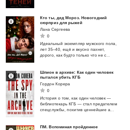
Кто ты, дед Мороз. Новогодний
сюрприз для рыжей
Лана Сергеева
0
Идеальный
экземпляр
мужского
пола,
лет
35–40,
ещё
и
вкусно
пахнет,
дорого,
как
будто
только
что
не
с...
Шпион в архиве: Как один человек
пытался убить КГБ
Гордон Корера
0
История
о
том,
как
один
человек
—
библиотекарь
КГБ
—
стал
предателем
спецслужбы,
похитив
ценнейшие
а...
ПМ.
Вспоминая
пройденное