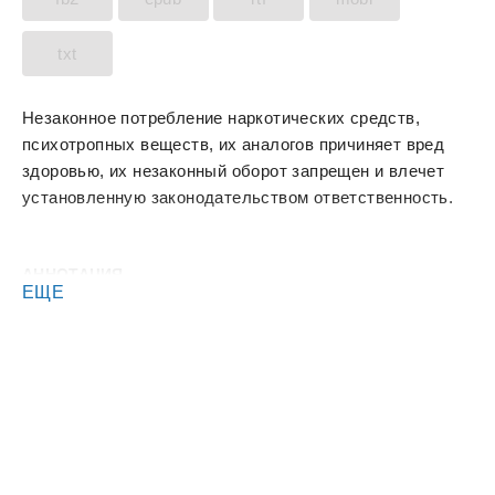
txt
Незаконное потребление наркотических средств,
психотропных веществ, их аналогов причиняет вред
здоровью, их незаконный оборот запрещен и влечет
установленную законодательством ответственность.
АННОТАЦИЯ
ЕЩЕ
☀️Зара привыкла всего добиваться сама. И вот, когда
она получила долгожданный, пусть синий диплом, но,
который позволит занять ту должность, ради которой
она пахала, как тот бессмертный пони. Какая-то
ведьма недоучка, с отличной памятью, но с плохой
координацией, отсутствием художественных
способностей, да и вообще очень хорошая добрая
девчонка. Взяла и выдернула Зару в параллельный