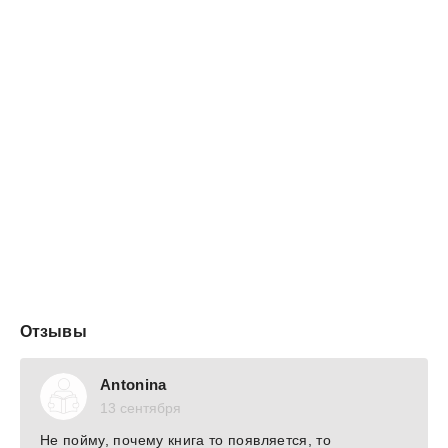
магический мир. И что прикажете делать? Снова сесть
за парту и грызть гранит науки в Альма-матер
Академии Межведомственных Объеденных Рас? А
ещё надо научиться контролировать свою магию,
которая непонятно откуда взялась; следить за
ведьмой, что бы она опять не вляпалась куда-нибудь;
освоить боевую и защитную технику ведения боя. И
много ещё чего надо… Но самое главное – остаться
собой.
❤️Часть 1❤️
Отзывы
Antonina
13 сентября
Не пойму, почему книга то появляется, то