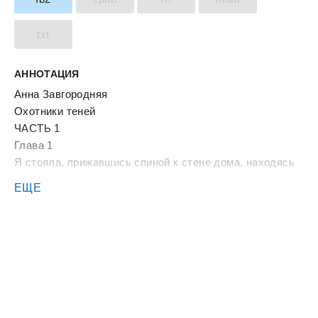
txt
АННОТАЦИЯ
Анна Завгородняя
Охотники теней
ЧАСТЬ 1
Глава 1
Я стояла, прижавшись спиной к стене дома, находясь
вне поля зрения. Моя рука лежала на поясе с
ЕЩЕ
метательными ножами. Пальцы нетерпеливо
выстукивали по металлу, чувствуя приятную прохладу
лезвий. Глядя на бой, происходящий прямо перед
моими глазами я лениво улыбалась. Было любопытно
и увлекательно одновременно, но вмешиваться я
особо не спешила. И так уже сильно опаздывала на
встречу, могу себе представить, как сейчас
переживает клиент, думая, что я, возможно, уже не