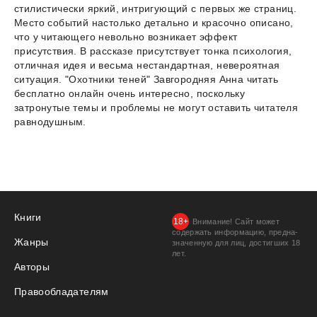
стилистически яркий, интригующий с первых же страниц.
Место событий настолько детально и красочно описано,
что у читающего невольно возникает эффект
присутствия. В рассказе присутствует тонка психология,
отличная идея и весьма нестандартная, невероятная
ситуация. "Охотники теней" Завгородняя Анна читать
бесплатно онлайн очень интересно, поскольку
затронутые темы и проблемы не могут оставить читателя
равнодушным.
Книги
Внимание! Сайт может
содержать информацию, предна­
Жанры
значенную для лиц, дости­гших 18
лет.
Авторы
Правообладателям