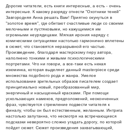
Дорогие читатели, есть книги интересные, а есть - очень
интересные. К какому разряду отнести "Охотники теней"
Завгородняя Анна решать Вам! Приятно окунуться в
"золотое время", где обитают счастливые люди со своими
мелочными и пустяковыми, но кажущимися им
огромными неурядицами. Мягкая ирония наряду с
комическими ситуациями настолько гармонично вплетены
в сюжет, что становятся неразрывной его частью.
Произведение, благодаря мастерскому перу автора,
наполнено тонкими и живыми психологическими
портретами. Что ни говори, а все-таки есть некая
изюминка, которая выделяет данный masterpiece среди
множества подобного рода и жанра. Умелое
использование зрительных образов писателем создает
принципиально новый, преобразованный мир,
энергичный и насыщенный красками. При помощи
ускользающих намеков, предположений, неоконченных
фраз, чувствуется стремление подвести читателя к
финалу, чтобы он был естественным, желанным. Интрига
настолько запутанна, что несмотря на встречающиеся
подсказки невероятно сложно угадать дорогу, по которой
пойдет сюжет. Сюжет произведения захватывающий,