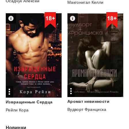
Осадчук Алексей
Макгонигал Келли
Аромат
невинности
Извращенные
Сердца
Вудворт Франциска
Рейли Кора
Новинки