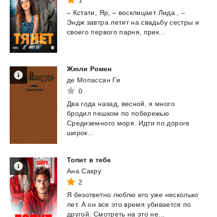
1
–
Кстати,
Яр,
–
восклицает
Лида
,
–
Эндж
завтра
летит
на
свадьбу
сестры
и
своего
первого
парня,
прик...
Жюли
Ромен
де Мопассан Ги
0
Два года назад, весной, я много
бродил пешком по побережью
Средиземного моря. Идти по дороге
широк...
Топит
в
тебе
Ана Сакру
2
Я
безответно
люблю
его
уже
несколько
лет.
А
он
все
это
время
убивается
по
другой.
Смотреть
на
это
не...