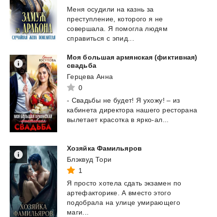
Меня осудили на казнь за
преступление, которого я не
совершала. Я помогла людям
справиться с эпид...
Моя большая армянская (фиктивная)
свадьба
Герцева Анна
0
-
Свадьбы
не
будет!
Я
ухожу!
–
из
кабинета
директора
нашего
ресторана
вылетает
красотка
в
ярко-ал...
Хозяйка
Фамильяров
Блэквуд Тори
1
Я просто хотела сдать экзамен по
артефакторике. А вместо этого
подобрала на улице умирающего
маги...