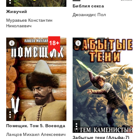
Библия
секса
Живучий
Джоанидис Пол
Муравьев Константин
Николаевич
Помещик.
Том
5.
Воевода
Ланцов Михаил Алексеевич
Забытые
тени
(Альфа-7)