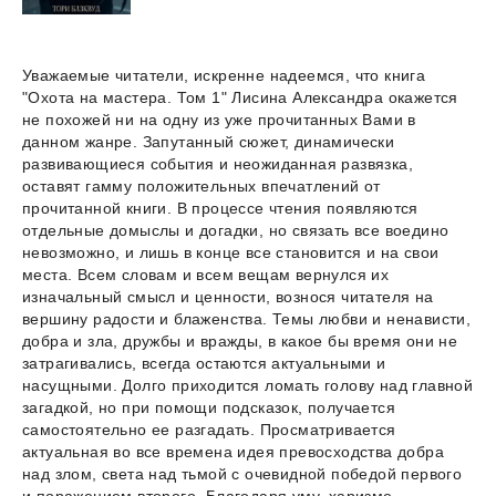
Уважаемые читатели, искренне надеемся, что книга
"Охота на мастера. Том 1" Лисина Александра окажется
не похожей ни на одну из уже прочитанных Вами в
данном жанре. Запутанный сюжет, динамически
развивающиеся события и неожиданная развязка,
оставят гамму положительных впечатлений от
прочитанной книги. В процессе чтения появляются
отдельные домыслы и догадки, но связать все воедино
невозможно, и лишь в конце все становится и на свои
места. Всем словам и всем вещам вернулся их
изначальный смысл и ценности, вознося читателя на
вершину радости и блаженства. Темы любви и ненависти,
добра и зла, дружбы и вражды, в какое бы время они не
затрагивались, всегда остаются актуальными и
насущными. Долго приходится ломать голову над главной
загадкой, но при помощи подсказок, получается
самостоятельно ее разгадать. Просматривается
актуальная во все времена идея превосходства добра
над злом, света над тьмой с очевидной победой первого
и поражением второго. Благодаря уму, харизме,