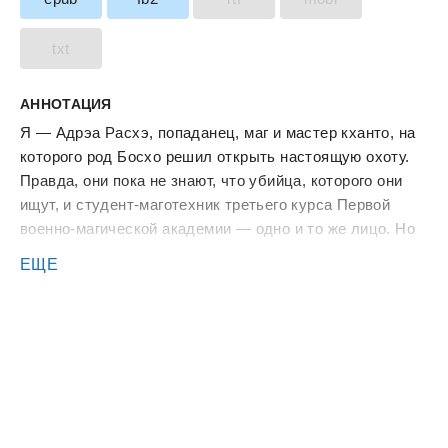
txt
АННОТАЦИЯ
Я — Адрэа Расхэ, попаданец, маг и мастер кханто, на
которого род Босхо решил открыть настоящую охоту.
Правда, они пока не знают, что убийца, которого они
ищут, и студент-маготехник третьего курса Первой
военно-магической академии — одно и то же лицо. Но
если однажды это вскроется… Что ж, похоже,
ЕЩЕ
придется мне малость напрячься. Однако и Босхо, и
Туран не в курсе, что и на них охота тоже началась,
причем шансов на выигрыш в этом смертельном
турнире у них нет и уже не будет.