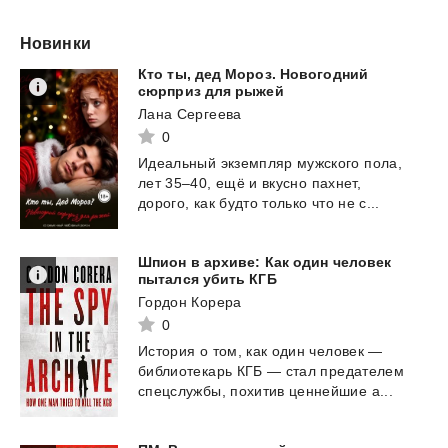
Новинки
Кто ты, дед Мороз. Новогодний
сюрприз для рыжей
Лана Сергеева
0
Идеальный
экземпляр
мужского
пола,
лет
35–40,
ещё
и
вкусно
пахнет,
дорого,
как
будто
только
что
не
с...
Шпион в архиве: Как один человек
пытался убить КГБ
Гордон Корера
0
История
о
том,
как
один
человек
—
библиотекарь
КГБ
—
стал
предателем
спецслужбы,
похитив
ценнейшие
а...