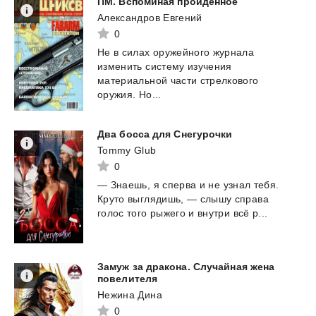
ПМ.
Вспоминая
пройденное
Александров Евгений
0
Не в силах оружейного журнала
изменить систему изучения
материальной части стрелкового
оружия. Но...
Два
босса
для
Снегурочки
Tommy Glub
0
—
Знаешь,
я
сперва
и
не
узнал
тебя.
Круто
выглядишь,
—
слышу
справа
голос
того
рыжего
и
внутри
всё
р...
Замуж за дракона. Случайная жена
повелителя
Нежина Дина
0