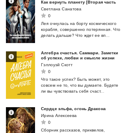
Как вернуть планету [Вторая часть
Светлана Санатова
0
Лея
очнулась
на
борту
космического
корабля,
совершенно
потерянная.
Что
делать
дальше?
Что
ждет
ее
вп...
Алгебра счастья. Саммари. Заметки
об успехе, любви и смысле жизни
Гэллоуэй Скотт
0
Что
такое
успех?
Быть
может,
это
совсем
не
то,
что
вы
думаете.
Будете
ли
вы
чувствовать
себя
счаст...
Сердце
эльфа,
огонь
Дракона
Ирина Алексеева
0
Сборник
рассказов,
приквелов,