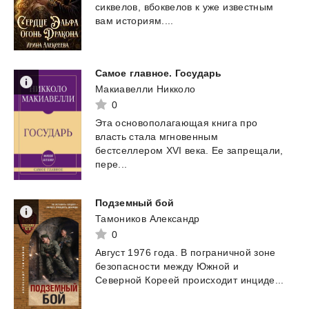
сиквелов,
вбоквелов
к
уже
известным
вам
историям....
Самое
главное.
Государь
Макиавелли Никколо
0
Эта основополагающая книга про
власть стала мгновенным
бестселлером XVI века. Ее запрещали,
пере...
Подземный
бой
Тамоников Александр
0
Август
1976
года.
В
пограничной
зоне
безопасности
между
Южной
и
Северной
Кореей
происходит
инциде...