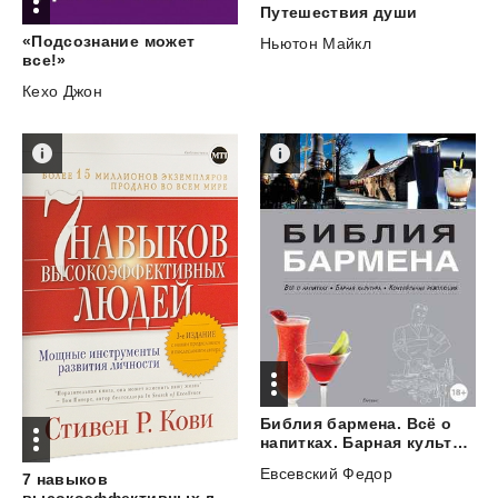
Путешествия
души
«Подсознание может
Ньютон Майкл
все!»
Кехо Джон
Библия бармена. Всё о
напитках. Барная культура. Коктейльная революция
Евсевский Федор
7 навыков