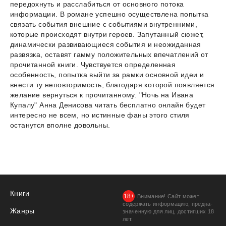
передохнуть и расслабиться от основного потока
информации. В романе успешно осуществлена попытка
связать события внешние с событиями внутренними,
которые происходят внутри героев. Запутанный сюжет,
динамически развивающиеся события и неожиданная
развязка, оставят гамму положительных впечатлений от
прочитанной книги. Чувствуется определенная
особенность, попытка выйти за рамки основной идеи и
внести ту неповторимость, благодаря которой появляется
желание вернуться к прочитанному. "Ночь на Ивана
Купалу" Анна Денисова читать бесплатно онлайн будет
интересно не всем, но истинные фаны этого стиля
останутся вполне довольны.
Книги
Внимание! Сайт может
содержать информацию, предна­
Жанры
значенную для лиц, дости­гших 18
лет.