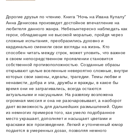
Дорогие друзья по чтению. Книга "Ночь на Ивана Купалу"
Анна Денисова произведет достойное впечатление на
любителя данного жанра. Небезынтересно наблюдать как
герои, обладающие не высокой моралью, пройдя через
сложные испытания, преобразились духовно и
кардинально сменили свои взгляды на жизнь. Кто
способен читать между строк, может уловить, что важное
в своем непосредственном проявлении становится
собственной противоположностью. Созданные образы
открывают целые вселенные невероятно сложные, внутри
которых свои законы, идеалы, трагедии. Темы любви и
ненависти, добра и зла, дружбы и вражды, в какое бы
время они не затрагивались, всегда остаются
актуальными и насущными. На развязку возложена
огромная миссия и она не разочаровывает, а наоборот
дает возможность для дальнейших размышлений. Один
из немногих примеров того, как умело подобранное
место украшает, дополняет и насыщает цветами и
красками все произведение. Легкий и утонченный юмор
подается в умеренных дозах, позволяя немного