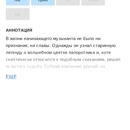
txt
АННОТАЦИЯ
В жизни начинающего музыканта не было ни
признания, ни славы. Однажды он узнал старинную
легенду о волшебном цветке папоротника и, хотя
скептически относился к подобным сказаниям, решил
испытать судьбу. Собрав компанию друзей, он
отправился в таинственные чащобы
ЕЩЕ
Мещёры.Путешественников не остановили мрачные
предзнаменования, встречавшиеся на пути. Они
достигли заветных мест, и тут началось самое
страшное. Многовековые стражи заповедных лесов
пробудились ото сна. Лес наполнился жуткими
образами, а ночная тишина разрывалась пугающими
звуками.Каждый из приятелей столкнулся с
собственными демонами. Кто-то сломался под