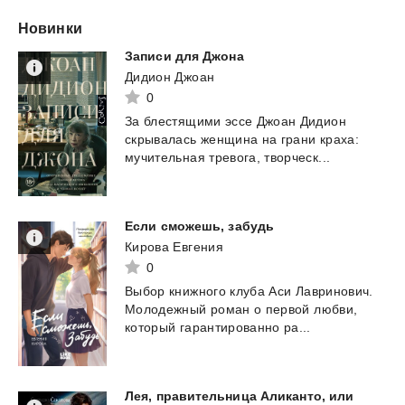
Новинки
Записи
для
Джона
Дидион Джоан
0
За
блестящими
эссе
Джоан
Дидион
скрывалась
женщина
на
грани
краха:
мучительная
тревога,
творческ...
Если
сможешь,
забудь
Кирова Евгения
0
Выбор
книжного
клуба
Аси
Лавринович.
Молодежный
роман
о
первой
любви,
который
гарантированно
ра...
Лея, правительница Аликанто, или