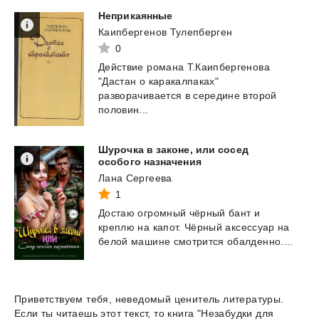
Неприкаянные
Каипбергенов Тулепберген
0
Действие романа Т.Каипбергенова
"Дастан о каракалпаках"
разворачивается в середине второй
половин...
Шурочка в законе, или сосед
особого назначения
Лана Сергеева
1
Достаю
огромный
чёрный
бант
и
креплю
на
капот.
Чёрный
аксессуар
на
белой
машине
смотрится
обалденно....
Приветствуем тебя, неведомый ценитель литературы.
Если ты читаешь этот текст, то книга "Незабудки для