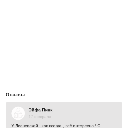
дочек — двух близняшек, которые прямо сейчас
находятся за этой дверью, в моем кабинете. Я слышу
их приглушенный смех, и Миша тоже поворачивается
на звук.
— Из-звините, — поднимаюсь с места, едва держась
на ногах. — Я не могу… взяться за ваш заказ. Найдите
себе другого свадебного организатора.
Я ждала его семь лет, а он вернулся, чтобы жениться
на другой.
И даже не вспомнил меня.
Романтика! ХЭ
Отзывы
Эйфа Пинк
17 февраля
У Лесневской , как всегда , всё интересно ! С