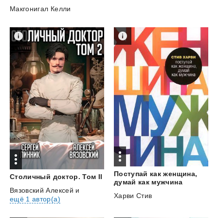
Макгонигал Келли
Поступай как женщина,
Столичный
доктор.
Том
II
думай как мужчина
Вязовский Алексей
и
Харви Стив
ещё 1 автор(а)