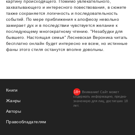
картину происходящего. Помимо увлекательного,
захватывающего и интересного повествования, в сюжете
также сохраняется логичность и последовательность
событий. По мере приближения к апофеозу невольно
замирает дух и в последствии чувствуется желание к
последующему многократному чтению. "Незабудки для
бывшего. Настоящая семья" Лесневская Вероника читать
бесплатно онлайн будет интересно не всем, но истинные
фаны этого стиля останутся вполне довольны.
Книги
Внимание! Сайт может
содержать информацию, предна­
Жанры
значенную для лиц, дости­гших 18
лет.
Авторы
Правообладателям