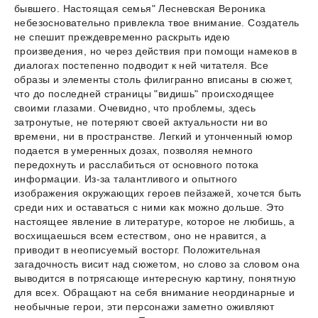
бывшего. Настоящая семья" Лесневская Вероника
небезосновательно привлекла твое внимание. Создатель
не спешит преждевременно раскрыть идею
произведения, но через действия при помощи намеков в
диалогах постепенно подводит к ней читателя. Все
образы и элементы столь филигранно вписаны в сюжет,
что до последней страницы "видишь" происходящее
своими глазами. Очевидно, что проблемы, здесь
затронутые, не потеряют своей актуальности ни во
времени, ни в пространстве. Легкий и утонченный юмор
подается в умеренных дозах, позволяя немного
передохнуть и расслабиться от основного потока
информации. Из-за талантливого и опытного
изображения окружающих героев пейзажей, хочется быть
среди них и оставаться с ними как можно дольше. Это
настоящее явление в литературе, которое не любишь, а
восхищаешься всем естеством, оно не нравится, а
приводит в неописуемый восторг. Положительная
загадочность висит над сюжетом, но слово за словом она
выводится в потрясающе интересную картину, понятную
для всех. Обращают на себя внимание неординарные и
необычные герои, эти персонажи заметно оживляют