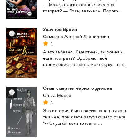
—
Макс,
о
каких
отношениях
она
говорит?
—
Роза,
заткнись.
Порого...
Удачное
Время
Самылов Алексей Леонидович
1
А
это
забавно.
Смертный,
ты
хочешь
ещё
поиграть?
Одобряю
твоё
стремление
развеять
мою
скуку.
Ты
т...
Семь
смертей
чёрного
демона
Ольга Морох
1
Эта
история
была
рассказана
ночью,
в
тишине,
при
свете
затухающего
очага.
"--
Слушай,
коль
готов,
и
...