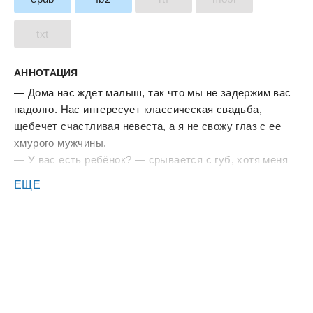
txt
АННОТАЦИЯ
— Дома нас ждет малыш, так что мы не задержим вас
надолго. Нас интересует классическая свадьба, —
щебечет счастливая невеста, а я не свожу глаз с ее
хмурого мужчины.
— У вас есть ребёнок? — срывается с губ, хотя меня
не должна интересовать личная жизнь клиентов.
ЕЩЕ
Но что если в роли чужого жениха — мужчина, которого
я любила больше жизни? Семь лет назад он бросил
меня беременной, сказал, что уходит в море, и не
вернулся. На самом деле, у него все это время была
другая женщина.
— Да, сын, — невозмутимо произносит Михаил.
Сердце сжимается, чтобы разлететься на миллион
осколков. Он всегда мечтал о сыне, а я родила ему