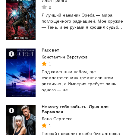
Илья Гринго
0
Я
лучший
наемник
Эреба
—
мира,
поглощенного
радиацией.
Мое
оружие
—
Тень,
и
ее
руками
я
крошил
судьб...
Рассвет
Константин Верстуков
1
Под каменным небом, где
«землетрясения» гремят слишком
ритмично, а Империя требует лишь
одного — не ...
Не могу тебя забыть. Луна для
Бармалея
Лана Сергеева
1
Первой
приходит
в
себя
бухгалтерша.