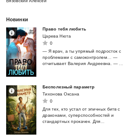
Вязовский Алексей
Новинки
Право
тебя
любить
Царева Нюта
0
—
Я
врач,
а
ты
упрямый
подросток
с
проблемами
с
самоконтролем…
—
отчитывает
Валерия
Андреевна.
—
...
Бесполезный
параметр
Тихонова Оксана
0
Для
тех,
кто
устал
от
эпичных
битв
с
драконами,
суперспособностей
и
стандартных
прокачек.
Для...