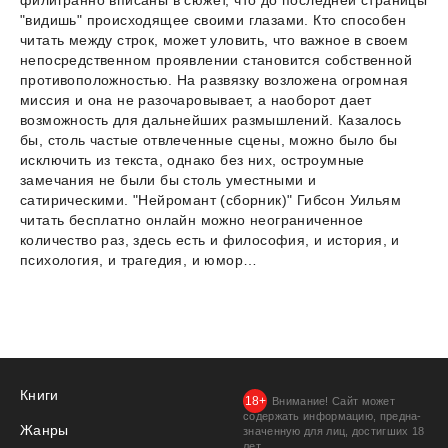
филигранно вписаны в сюжет, что до последней страницы
"видишь" происходящее своими глазами. Кто способен
читать между строк, может уловить, что важное в своем
непосредственном проявлении становится собственной
противоположностью. На развязку возложена огромная
миссия и она не разочаровывает, а наоборот дает
возможность для дальнейших размышлений. Казалось
бы, столь частые отвлеченные сцены, можно было бы
исключить из текста, однако без них, остроумные
замечания не были бы столь уместными и
сатирическими. "Нейромант (сборник)" Гибсон Уильям
читать бесплатно онлайн можно неограниченное
количество раз, здесь есть и философия, и история, и
психология, и трагедия, и юмор…
Книги
Внимание! Сайт может
содержать информацию, предна­
Жанры
значенную для лиц, дости­гших 18
лет.