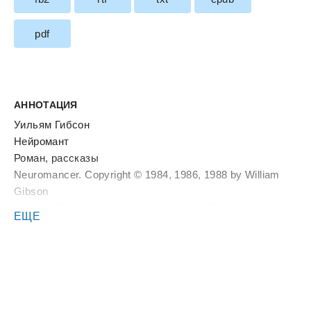
pdf
АННОТАЦИЯ
Уильям Гибсон
Нейромант
Роман, рассказы
Neuromancer. Copyright © 1984, 1986, 1988 by William
Gibson
Burning Chrome. Copyright © 1986 by William Gibson
ЕЩЕ
© В. Ахметьева, перевод, 2015
© А. Гузман, перевод, 2015
© А. Етоев, перевод, 2015
© А. Комаринец, перевод, 2015
© А. Корженевский, перевод, 2015
© С. Красиков, перевод, 2015