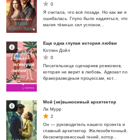
0
Я
считала,
что
всё
позади.
Но
как
же
я
ошибалась.
Глупо
было
надеяться,
что
магия
тёмных
сил
успокои...
Еще
одна
глупая
история
любви
Кэтлин Дойл
0
Писательница
сценариев
ромкомов,
которая
не
верит
в
любовь.
Адвокат
по
бракоразводным
процессам,
кот...
Мой
(не)выносимый
архитектор
Ли Мурр
2
Он
—
руководитель
нашего
проекта
и
главный
архитектор.
Железобетонный,
бескомпромиссный
гений,
котор...