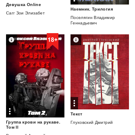
Девушка
Online
Наемник.
Трилогия
Сагг Зои Элизабет
Поселягин Владимир
Геннадьевич
Текст
Группа крови на рукаве.
Глуховский Дмитрий
Том II