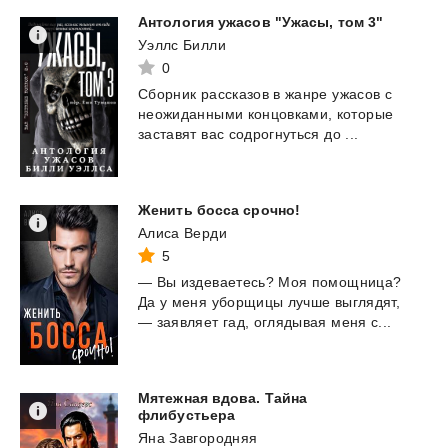
Антология
ужасов
"Ужасы,
том
3"
Уэллс Билли
0
Сборник
рассказов
в
жанре
ужасов
с
неожиданными
концовками,
которые
заставят
вас
содрогнуться
до
...
Женить
босса
срочно!
Алиса Верди
5
—
Вы
издеваетесь?
Моя
помощница?
Да
у
меня
уборщицы
лучше
выглядят,
—
заявляет
гад,
оглядывая
меня
с...
Мятежная вдова. Тайна
флибустьера
Яна Завгородняя