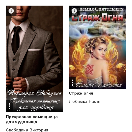
Страж
огня
Любимка Настя
Прекрасная помощница
для чудовища
Свободина Виктория