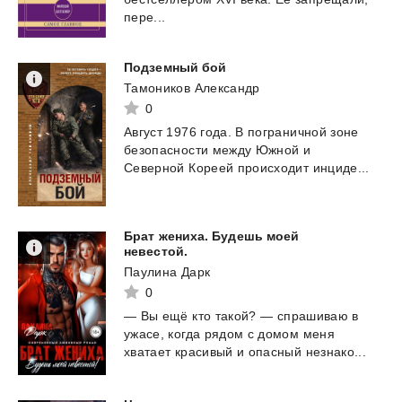
пере...
Подземный
бой
Тамоников Александр
0
Август
1976
года.
В
пограничной
зоне
безопасности
между
Южной
и
Северной
Кореей
происходит
инциде...
Брат жениха. Будешь моей
невестой.
Паулина Дарк
0
—
Вы
ещё
кто
такой?
—
спрашиваю
в
ужасе,
когда
рядом
с
домом
меня
хватает
красивый
и
опасный
незнако...