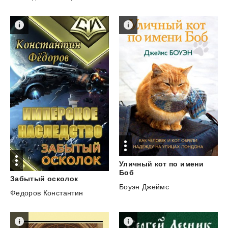
Уличный кот по имени
Боб
Забытый
осколок
Боуэн Джеймс
Федоров Константин