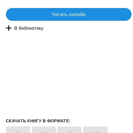
Читать онлайн
В библиотеку
СКАЧАТЬ КНИГУ В ФОРМАТЕ:
fb2
epub
rtf
mobi