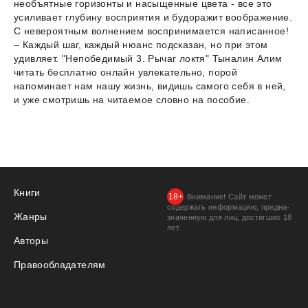
необъятные горизонты и насыщенные цвета - все это
усиливает глубину восприятия и будоражит воображение.
С невероятным волнением воспринимается написанное!
– Каждый шаг, каждый нюанс подсказан, но при этом
удивляет. "Непобедимый 3. Рычаг локтя" Тыналин Алим
читать бесплатно онлайн увлекательно, порой
напоминает нам нашу жизнь, видишь самого себя в ней,
и уже смотришь на читаемое словно на пособие.
Книги
Внимание! Сайт может
содержать информацию, предна­
Жанры
значенную для лиц, дости­гших 18
лет.
Авторы
Правообладателям