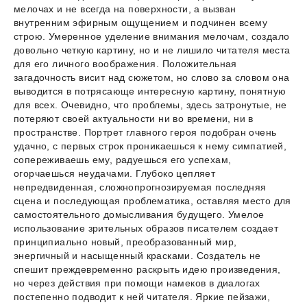
мелочах и не всегда на поверхности, а вызван
внутренним эфирным ощущением и подчинен всему
строю. Умеренное уделение внимания мелочам, создало
довольно четкую картину, но и не лишило читателя места
для его личного воображения. Положительная
загадочность висит над сюжетом, но слово за словом она
выводится в потрясающе интересную картину, понятную
для всех. Очевидно, что проблемы, здесь затронутые, не
потеряют своей актуальности ни во времени, ни в
пространстве. Портрет главного героя подобран очень
удачно, с первых строк проникаешься к нему симпатией,
сопереживаешь ему, радуешься его успехам,
огорчаешься неудачами. Глубоко цепляет
непредвиденная, сложнопрогнозируемая последняя
сцена и последующая проблематика, оставляя место для
самостоятельного домысливания будущего. Умелое
использование зрительных образов писателем создает
принципиально новый, преобразованный мир,
энергичный и насыщенный красками. Создатель не
спешит преждевременно раскрыть идею произведения,
но через действия при помощи намеков в диалогах
постепенно подводит к ней читателя. Яркие пейзажи,