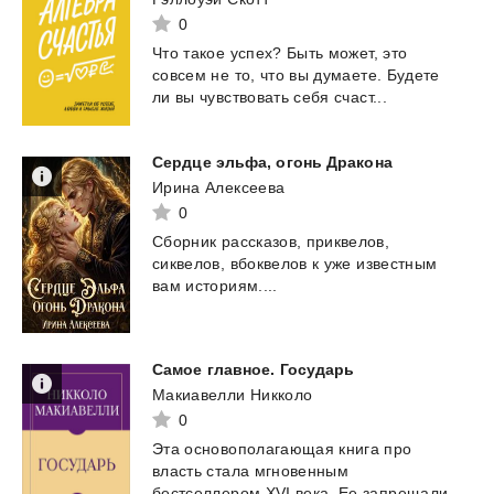
0
Что
такое
успех?
Быть
может,
это
совсем
не
то,
что
вы
думаете.
Будете
ли
вы
чувствовать
себя
счаст...
Сердце
эльфа,
огонь
Дракона
Ирина Алексеева
0
Сборник
рассказов,
приквелов,
сиквелов,
вбоквелов
к
уже
известным
вам
историям....
Самое
главное.
Государь
Макиавелли Никколо
0
Эта основополагающая книга про
власть стала мгновенным
бестселлером XVI века. Ее запрещали,