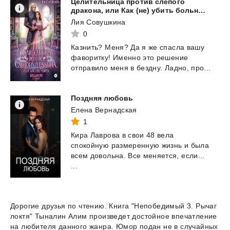
Целительница против слепого
дракона, или Как (не) убить больного
Лия Совушкина
0
Казнить?
Меня?
Да
я
же
спасла
вашу
фаворитку!
Именно
это
решение
отправило
меня
в
бездну.
Ладно,
про...
Поздняя
любовь
Елена Вернадская
1
Кира Лаврова в свои 48 вела
спокойную размеренную жизнь и была
всем довольна. Все меняется, если...
...
Дорогие друзья по чтению. Книга "Непобедимый 3. Рычаг
локтя" Тыналин Алим произведет достойное впечатление
на любителя данного жанра. Юмор подан не в случайных