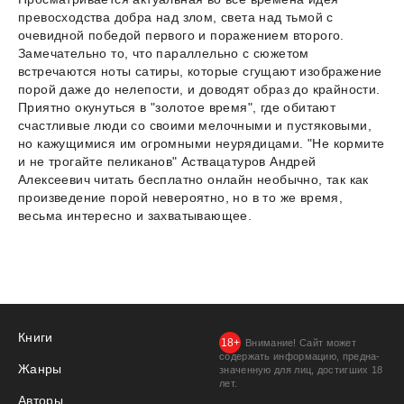
превосходства добра над злом, света над тьмой с
очевидной победой первого и поражением второго.
Замечательно то, что параллельно с сюжетом
встречаются ноты сатиры, которые сгущают изображение
порой даже до нелепости, и доводят образ до крайности.
Приятно окунуться в "золотое время", где обитают
счастливые люди со своими мелочными и пустяковыми,
но кажущимися им огромными неурядицами. "Не кормите
и не трогайте пеликанов" Аствацатуров Андрей
Алексеевич читать бесплатно онлайн необычно, так как
произведение порой невероятно, но в то же время,
весьма интересно и захватывающее.
Книги
Внимание! Сайт может
содержать информацию, предна­
Жанры
значенную для лиц, дости­гших 18
лет.
Авторы