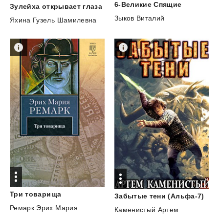
6-Великие
Спящие
Зулейха
открывает
глаза
Зыков Виталий
Яхина Гузель Шамилевна
Три
товарища
Забытые
тени
(Альфа-7)
Ремарк Эрих Мария
Каменистый Артем