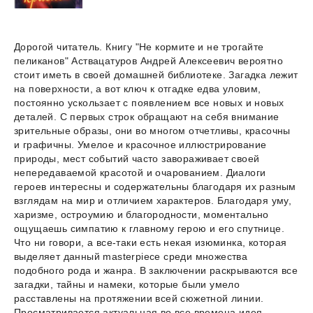
Дорогой читатель. Книгу "Не кормите и не трогайте
пеликанов" Аствацатуров Андрей Алексеевич вероятно
стоит иметь в своей домашней библиотеке. Загадка лежит
на поверхности, а вот ключ к отгадке едва уловим,
постоянно ускользает с появлением все новых и новых
деталей. С первых строк обращают на себя внимание
зрительные образы, они во многом отчетливы, красочны
и графичны. Умелое и красочное иллюстрирование
природы, мест событий часто завораживает своей
непередаваемой красотой и очарованием. Диалоги
героев интересны и содержательны благодаря их разным
взглядам на мир и отличием характеров. Благодаря уму,
харизме, остроумию и благородности, моментально
ощущаешь симпатию к главному герою и его спутнице.
Что ни говори, а все-таки есть некая изюминка, которая
выделяет данный masterpiece среди множества
подобного рода и жанра. В заключении раскрываются все
загадки, тайны и намеки, которые были умело
расставлены на протяжении всей сюжетной линии.
Просматривается актуальная во все времена идея