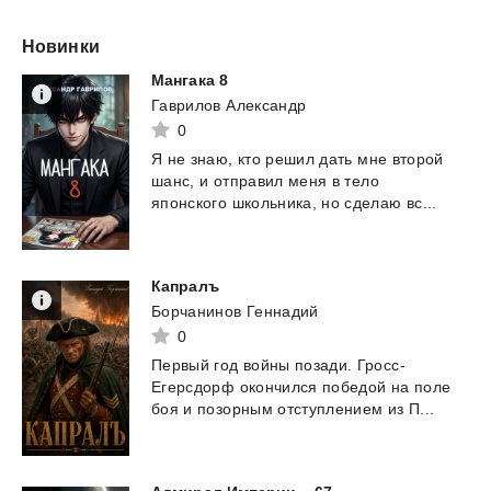
Новинки
Мангака
8
Гаврилов Александр
0
Я
не
знаю,
кто
решил
дать
мне
второй
шанс,
и
отправил
меня
в
тело
японского
школьника,
но
сделаю
вс...
Капралъ
Борчанинов Геннадий
0
Первый год войны позади. Гросс-
Егерсдорф окончился победой на поле
боя и позорным отступлением
из П...