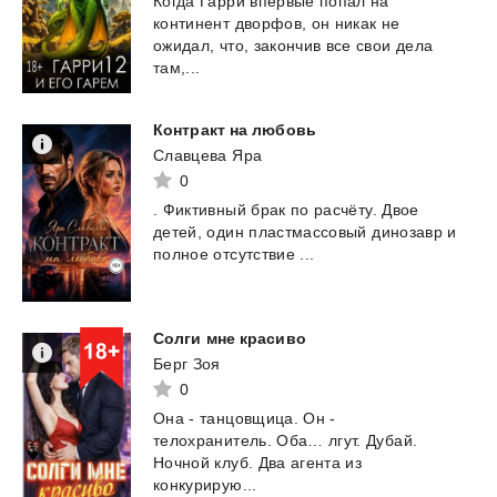
Когда Гарри впервые попал на
континент дворфов, он никак не
ожидал, что, закончив все свои дела
там,...
Контракт
на
любовь
Славцева Яра
0
.
Фиктивный
брак
по
расчёту.
Двое
детей,
один
пластмассовый
динозавр
и
полное
отсутствие
...
Солги
мне
красиво
Берг Зоя
0
Она - танцовщица. Он -
телохранитель. Оба… лгут. Дубай.
Ночной клуб. Два агента из
конкурирую...