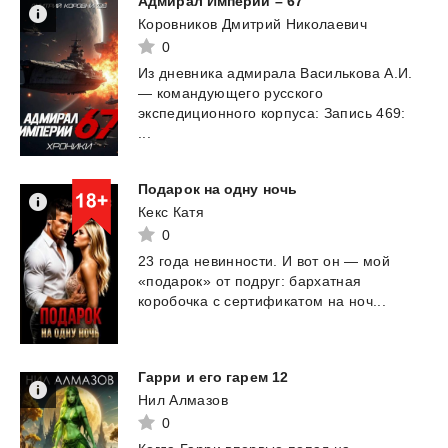
Адмирал
Империи
–
67
Коровников Дмитрий Николаевич
0
Из дневника адмирала Василькова А.И.
— командующего русского
экспедиционного корпуса: Запись 469:
...
Подарок
на
одну
ночь
Кекс Катя
0
23
года
невинности.
И
вот
он
—
мой
«подарок»
от
подруг:
бархатная
коробочка
с
сертификатом
на
ноч...
Гарри
и
его
гарем
12
Нил Алмазов
0