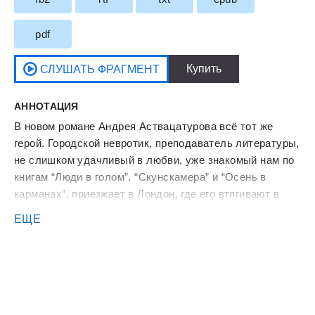
pdf
АННОТАЦИЯ
В новом романе Андрея Аствацатурова всё тот же
герой. Городской невротик, преподаватель литературы,
не слишком удачливый в любви, уже знакомый нам по
книгам “Люди в голом”, “Скунскамера” и “Осень в
карманах”, приезжает в Лондон, где его втягивают в
комичную детективную интригу.
ЕЩЕ
“Мир абсурден, странен, иррационален, анекдотичен,
как и существа, его населяющие. Все мы – немного
пеликаны, красивые в полете наших фантазий, и
смешные на земле” (Андрей Аствацатуров).
Книга содержит нецензурную брань.