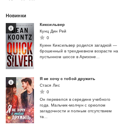
Новинки
Киксильвер
Кунц Дин Рей
0
Куинн
Киксильвер
родился
загадкой
—
брошенный
в
трехдневном
возрасте
на
пустынном
шоссе
в
Аризоне...
Я
не
хочу
с
тобой
дружить
Стася Лис
0
Он перевелся в середине учебного
года. Мальчик-молчун с ореолом
загадочности и полным отсутствием
та...