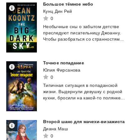
Большое
тёмное
небо
Кунц Дин Рей
0
Необычные
сны
о
забытом
детстве
преследуют
писательницу
Джоанну.
Чтобы
разобраться
со
странностям...
Точное
попадание
Юлия Фирсанова
0
Типичная
ситуация
в
попаданской
жизни.
Выдернули
девушку
с
родной
кухни,
бросили
на
какой-то
полянке...
Второй
шанс
для
мачехи-визажиста
Диана Маш
0