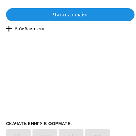
Читать онлайн
В библиотеку
СКАЧАТЬ КНИГУ В ФОРМАТЕ:
fb2
epub
rtf
mobi