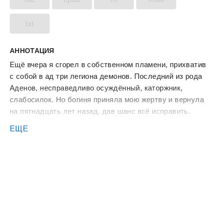
txt
АННОТАЦИЯ
Ещё вчера я сгорел в собственном пламени, прихватив
с собой в ад три легиона демонов. Последний из рода
Аденов, несправедливо осуждённый, каторжник,
слабосилок. Но богиня приняла мою жертву и вернула
на пятнадцать лет назад, дав шанс всё исправить.
Прожить жизнь заново, уничтожить предателей и
ЕЩЕ
спасти род? Я вновь подниму над полем боя флаг
Тохарской империи, ведь в моей крови пламя и месть!