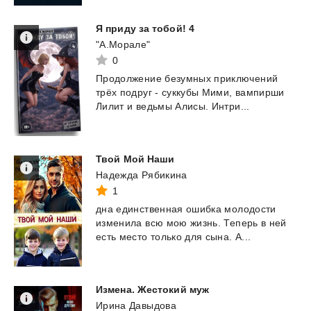
Я
приду
за
тобой!
4
"А.Морале"
0
Продолжение
безумных
приключений
трёх
подруг
-
суккубы
Мими,
вампирши
Лилит
и
ведьмы
Алисы.
Интри...
Твой
Мой
Наши
Надежда Рябикина
1
дна
единственная
ошибка
молодости
изменила
всю
мою
жизнь.
Теперь
в
ней
есть
место
только
для
сына.
А...
Измена.
Жестокий
муж
Ирина Давыдова