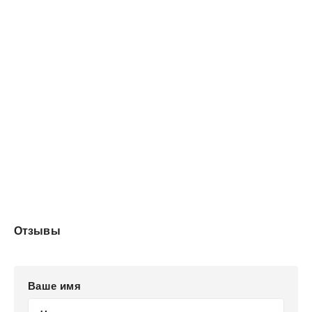
Магн идёт навстречу этому бурлению — и на этот раз
ему предстоит не сражаться за стены, а удерживать
сердца. И решать, кого он готов потерять ради
будущего.
Отзывы
Ваше имя