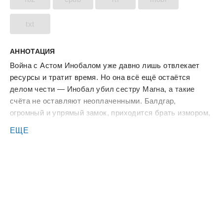
txt
АННОТАЦИЯ
Война с Астом Инобалом уже давно лишь отвлекает
ресурсы и тратит время. Но она всё ещё остаётся
делом чести — Инобал убил сестру Магна, а такие
счёта не оставляют неоплаченными. Балдгар,
огромный и упрямый замок, приходится брать измором,
потом, кровью и чудом. И вот штурм завершён… но
ЕЩЕ
проблемы только начались.
Решение отдать трофейный замок Маделар переиграно
в последний момент — и теперь вся Долина стоит на
грани новой войны.
А дома, в Караэне, весна приносит не радость, а голод.
Город бурлит, вассалы считают, кто кому что должен, а
люди, чьи голоса обычно не слышны, ропщут. И их
злой шёпот сливается в гул надвигающегося шторма.