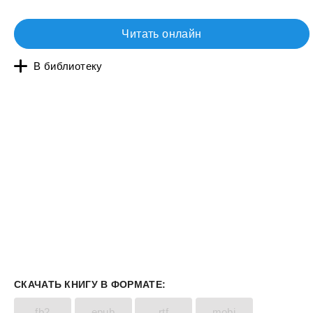
Читать онлайн
В библиотеку
СКАЧАТЬ КНИГУ В ФОРМАТЕ:
fb2
epub
rtf
mobi