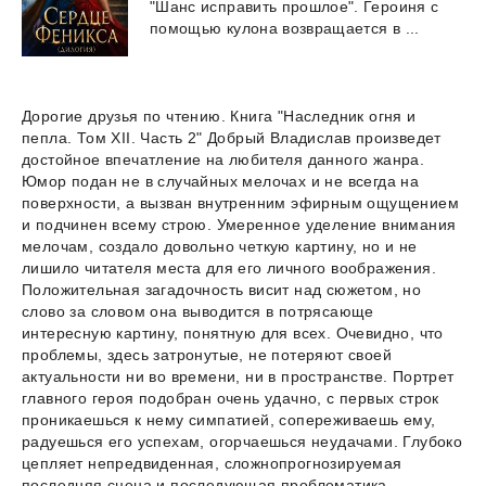
"Шанс
исправить
прошлое".
Героиня
с
помощью
кулона
возвращается
в
...
Дорогие друзья по чтению. Книга "Наследник огня и
пепла. Том XII. Часть 2" Добрый Владислав произведет
достойное впечатление на любителя данного жанра.
Юмор подан не в случайных мелочах и не всегда на
поверхности, а вызван внутренним эфирным ощущением
и подчинен всему строю. Умеренное уделение внимания
мелочам, создало довольно четкую картину, но и не
лишило читателя места для его личного воображения.
Положительная загадочность висит над сюжетом, но
слово за словом она выводится в потрясающе
интересную картину, понятную для всех. Очевидно, что
проблемы, здесь затронутые, не потеряют своей
актуальности ни во времени, ни в пространстве. Портрет
главного героя подобран очень удачно, с первых строк
проникаешься к нему симпатией, сопереживаешь ему,
радуешься его успехам, огорчаешься неудачами. Глубоко
цепляет непредвиденная, сложнопрогнозируемая
последняя сцена и последующая проблематика,