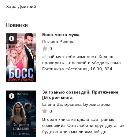
Хара Дмитрий
Новинки
Босс
моего
мужа
Полина Ривера
0
«Твой
муж
тебе
изменяет.
Хочешь
проверить
–
поезжай
и
убедись
сама.
Гостиница
«Астория»,
16.00,
324
...
За гранью созвездий. Притяжение
[Вторая книга
Елена Валерьевна Бурмистрова
0
Вторая
книга
из
цикла
«За
гранью
созвездий»
Они
любили
друг
друга
так,
будто
знали
тысячи
жизней
до
...