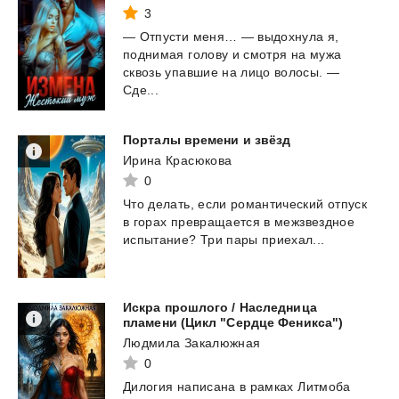
3
— Отпусти меня… — выдохнула я,
поднимая голову и смотря на мужа
сквозь упавшие на лицо волосы. —
Сде...
Порталы
времени
и
звёзд
Ирина Красюкова
0
Что
делать,
если
романтический
отпуск
в
горах
превращается
в
межзвездное
испытание?
Три
пары
приехал...
Искра прошлого / Наследница
пламени (Цикл "Сердце Феникса")
Людмила Закалюжная
0
Дилогия
написана
в
рамках
Литмоба