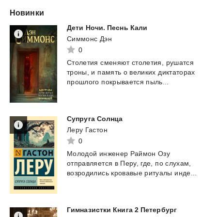
Новинки
Дети
Ночи.
Песнь
Кали
Симмонс Дэн
0
Столетия
сменяют
столетия,
рушатся
троны,
и
память
о
великих
диктаторах
прошлого
покрывается
пыль...
Супруга
Солнца
Леру Гастон
0
Молодой
инженер
Раймон
Озу
отправляется
в
Перу,
где,
по
слухам,
возродились
кровавые
ритуалы
инде...
Гимназистки
Книга
2
Петербург