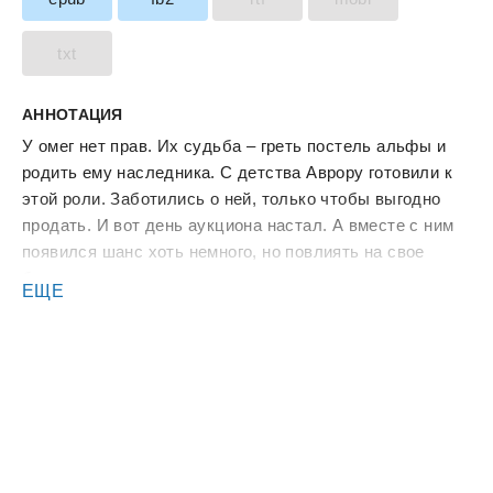
txt
АННОТАЦИЯ
У омег нет прав. Их судьба – греть постель альфы и
родить ему наследника. С детства Аврору готовили к
этой роли. Заботились о ней, только чтобы выгодно
продать. И вот день аукциона настал. А вместе с ним
появился шанс хоть немного, но повлиять на свое
будущее…
ЕЩЕ
***
- Купите меня.
На последнем звуке голос сорвался. Аврора мысленно
застонала. Вот черт... Сабуров пригубил виски и только
потом развернулся к ней.
- Интересно… А как же соблюсти приличия? –
осведомился вроде бы снисходительно.
Но в глазах ни намека на мягкость. Аврора нутром