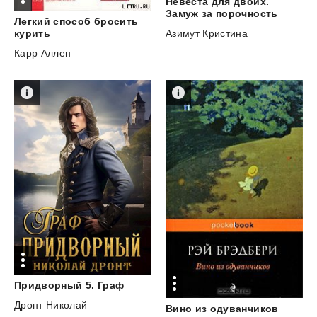
Невеста для двоих.
Замуж за порочность
Легкий способ бросить
курить
Азимут Кристина
Карр Аллен
Придворный
5.
Граф
Дронт Николай
Вино
из
одуванчиков