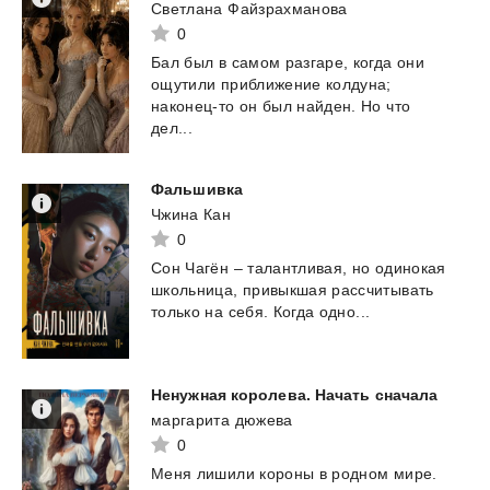
Светлана Файзрахманова
0
Бал был в самом разгаре, когда они
ощутили приближение колдуна;
наконец-то он был найден. Но что
дел...
Фальшивка
Чжина Кан
0
Сон
Чагён
–
талантливая,
но
одинокая
школьница,
привыкшая
рассчитывать
только
на
себя.
Когда
одно...
Ненужная
королева.
Начать
сначала
маргарита дюжева
0
Меня
лишили
короны
в
родном
мире.