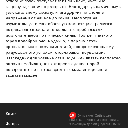
отчего человек поступает так или иначе, частично
затронуты, частично раскрыты. Благодаря динамичному и
увлекательному сюжету, книга держит читателя в
напряжении от начала до конца. Несмотря на
изумительную и своеобразную композицию, развязка
потрясающе проста и гениальна, с проблесками
исключительной поэтической силы. Портрет главного
героя подобран очень удачно, с первых строк
проникаешься к нему симпатией, сопереживаешь ему,
радуешься его успехам, огорчаешься неудачами.
"Наследник для хозяина стаи" Мун Эми читать бесплатно
онлайн необычно, так как произведение порой
невероятно, но в то же время, весьма интересно и
захватывающее.
Книги
Внимание! Сайт может
содержать информацию, предна­
Жанры
значенную для лиц, дости­гших 18