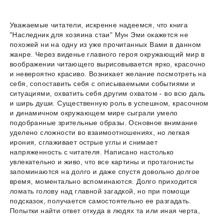
Уважаемые читатели, искренне надеемся, что книга
"Наследник для хозяина стаи" Мун Эми окажется не
похожей ни на одну из уже прочитанных Вами в данном
жанре. Через виденье главного героя окружающий мир в
воображении читающего вырисовывается ярко, красочно
и невероятно красиво. Возникает желание посмотреть на
себя, сопоставить себя с описываемыми событиями и
ситуациями, охватить себя другим охватом - во всю даль
и ширь души. Существенную роль в успешном, красочном
и динамичном окружающем мире сыграли умело
подобранные зрительные образы. Основное внимание
уделено сложности во взаимоотношениях, но легкая
ирония, сглаживает острые углы и снимает
напряженность с читателя. Написано настолько
увлекательно и живо, что все картины и протагонисты
запоминаются на долго и даже спустя довольно долгое
время, моментально вспоминаются. Долго приходится
ломать голову над главной загадкой, но при помощи
подсказок, получается самостоятельно ее разгадать.
Попытки найти ответ откуда в людях та или иная черта,