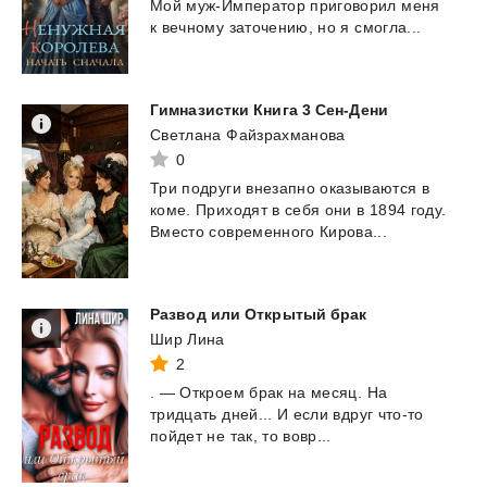
Мой
муж-Император
приговорил
меня
к
вечному
заточению,
но
я
смогла...
Гимназистки
Книга
3
Сен-Дени
Светлана Файзрахманова
0
Три
подруги
внезапно
оказываются
в
коме.
Приходят
в
себя
они
в
1894
году.
Вместо
современного
Кирова...
Развод
или
Открытый
брак
Шир Лина
2
.
—
Откроем
брак
на
месяц.
На
тридцать
дней...
И
если
вдруг
что-то
пойдет
не
так,
то
вовр...