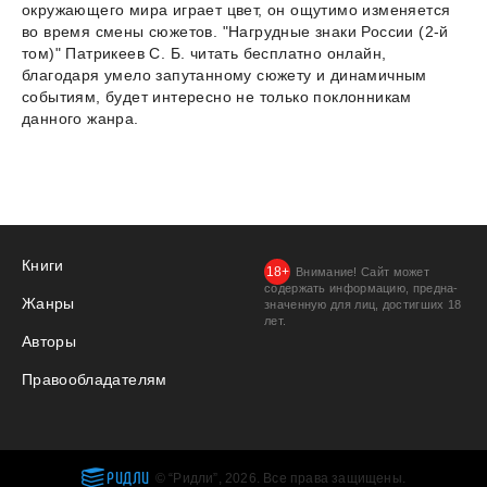
окружающего мира играет цвет, он ощутимо изменяется
во время смены сюжетов. "Нагрудные знаки России (2-й
том)" Патрикеев С. Б. читать бесплатно онлайн,
благодаря умело запутанному сюжету и динамичным
событиям, будет интересно не только поклонникам
данного жанра.
Книги
Внимание! Сайт может
содержать информацию, предна­
Жанры
значенную для лиц, дости­гших 18
лет.
Авторы
Правообладателям
РИДЛИ
© “Ридли”, 2026. Все права защищены.