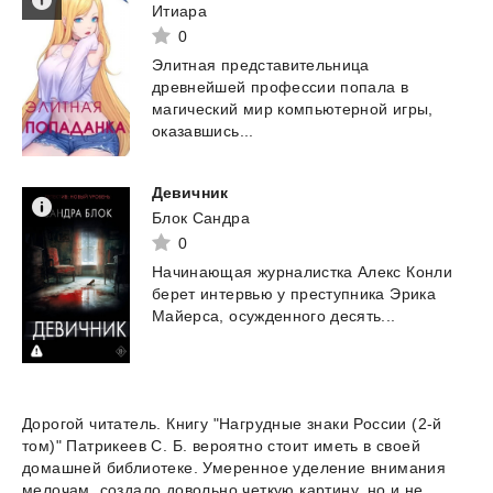
Итиара
0
Элитная представительница
древнейшей профессии попала в
магический мир компьютерной игры,
оказавшись...
Девичник
Блок Сандра
0
Начинающая
журналистка
Алекс
Конли
берет
интервью
у
преступника
Эрика
Майерса,
осужденного
десять...
Дорогой читатель. Книгу "Нагрудные знаки России (2-й
том)" Патрикеев С. Б. вероятно стоит иметь в своей
домашней библиотеке. Умеренное уделение внимания
мелочам, создало довольно четкую картину, но и не