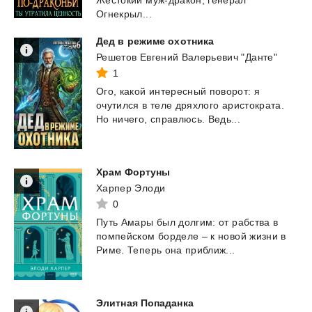
Жестокий муж-дракон, генерал
Огнекрыл...
Дед
в
режиме
охотника
Решетов Евгений Валерьевич "Данте"
1
Ого,
какой
интересный
поворот:
я
очутился
в
теле
дряхлого
аристократа.
Но
ничего,
справлюсь.
Ведь...
Храм
Фортуны
Харпер Элоди
0
Путь
Амары
был
долгим:
от
рабства
в
помпейском
борделе
–
к
новой
жизни
в
Риме.
Теперь
она
приближ...
Элитная
Попаданка