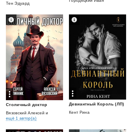
Городецкий Иван
Тен Эдуард
Девиантный
Король
(ЛП)
Столичный
доктор
Кент Рина
Вязовский Алексей
и
ещё 1 автор(а)