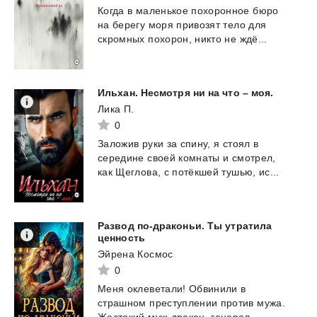
Когда
в
маленькое
похоронное
бюро
на
берегу
моря
привозят
тело
для
скромных
похорон,
никто
не
ждё...
Ильхан.
Несмотря
ни
на
что
–
моя.
Лика П.
0
Заложив
руки
за
спину,
я
стоял
в
середине
своей
комнаты
и
смотрел,
как
Щеглова,
с
потёкшей
тушью,
ис...
Развод по-драконьи. Ты утратила
ценность
Эйрена Космос
0
Меня оклеветали! Обвинили в
страшном преступлении против мужа.