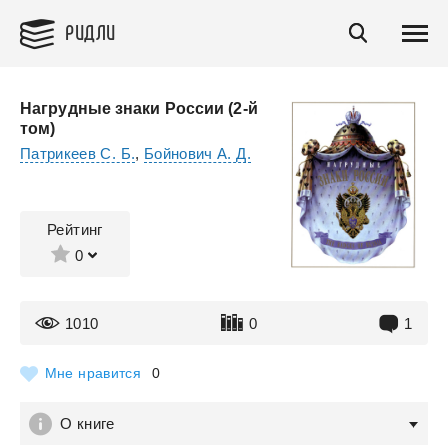
РИДЛИ
Нагрудные знаки России (2-й
том)
Патрикеев С. Б.
,
Бойнович А. Д.
Рейтинг
0
1010
0
1
Мне нравится
0
О книге