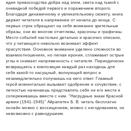
идея превосходства добра над злом, света над тьмой с
очевидной победой первого и поражением второго.
Благодаря динамичному и увлекательному сюжету, книга
держит читателя в напряжении от начала до конца. С
первых строк обращают на себя внимание зрительные
образы, они во многом отчетливы, красочны и графичны.
Место событий настолько детально и красочно описано,
что у читающего невольно возникает эффект
присутствия. Основное внимание уделено сложности во
взаимоотношениях, но легкая ирония, сглаживает острые
углы и снимает напряженность с читателя. Периодически
возвращаясь к композиции каждый раз находишь для
себя какой-то насущный, волнующий вопрос и
незамедлительно получаешь на него ответ. Главный
герой моментально вызывает одобрение и сочувствие, с
легкостью начинаешь представлять себя не его месте и
сопереживаешь вместе с ним. "Нагрудные знаки Красной
армии (1941-1945)" Айрапетян Б. В. читать бесплатно
онлайн можно с восхищением, можно с негодованием, но
невозможно с равнодушием.