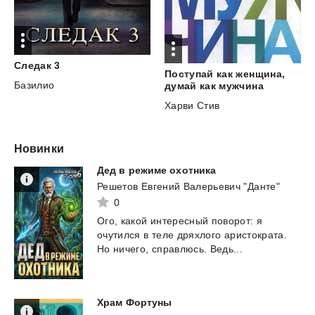
Следак
3
Поступай как женщина,
Базилио
думай как мужчина
Харви Стив
Новинки
Дед
в
режиме
охотника
Решетов Евгений Валерьевич "Данте"
0
Ого,
какой
интересный
поворот:
я
очутился
в
теле
дряхлого
аристократа.
Но
ничего,
справлюсь.
Ведь...
Храм
Фортуны