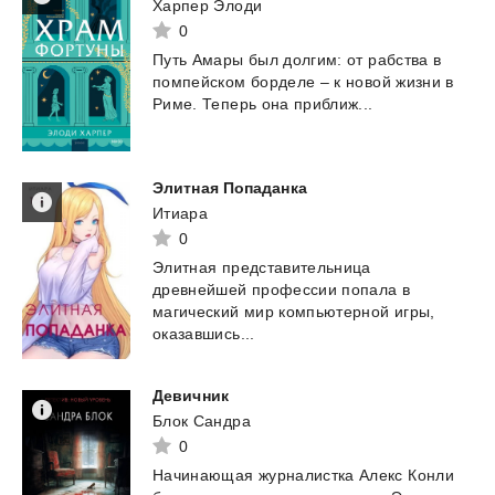
Харпер Элоди
0
Путь
Амары
был
долгим:
от
рабства
в
помпейском
борделе
–
к
новой
жизни
в
Риме.
Теперь
она
приближ...
Элитная
Попаданка
Итиара
0
Элитная представительница
древнейшей профессии попала в
магический мир компьютерной игры,
оказавшись...
Девичник
Блок Сандра
0
Начинающая
журналистка
Алекс
Конли