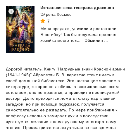
Изгнанная
жена
генерала
драконов
Эйрена Космос
7
Меня
предали,
унизили
и
растоптали!
Я
погибну!
Так
бы
подумала
прежняя
хозяйка
моего
тела
–
Эймилин
...
Дорогой читатель. Книгу "Нагрудные знаки Красной армии
(1941-1945)" Айрапетян Б. В. вероятно стоит иметь в
своей домашней библиотеке. Это настоящее явление в
литературе, которое не любишь, а восхищаешься всем
естеством, оно не нравится, а приводит в неописуемый
восторг. Долго приходится ломать голову над главной
загадкой, но при помощи подсказок, получается
самостоятельно ее разгадать. По мере приближения к
апофеозу невольно замирает дух и в последствии
чувствуется желание к последующему многократному
чтению. Просматривается актуальная во все времена