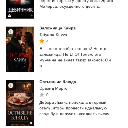
берет
интервью
у
преступника
Эрика
Майерса,
осужденного
десять...
Заложница
Каира
Tatyana Kovva
4
Я — не его собственность! Не его
заложница! Не ЕГО! Только этот
мужчина не знает таких законов. Он
ж...
Остывшие
блюда
Эрванд Марго
0
Дебора
Льюис
приехала
в
горный
отель,
чтобы
провести
идеальную
свадьбу
и
получить
двадцать
тысяч
...