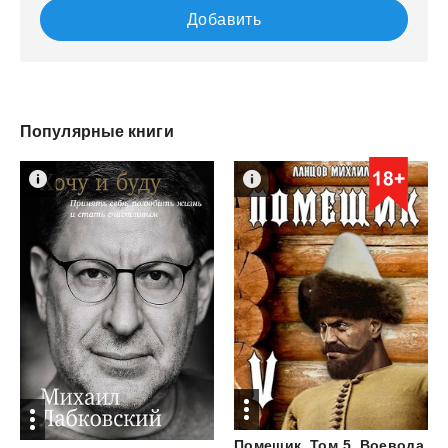
Добавить
Популярные книги
Помещик.
Том
5.
Воевода