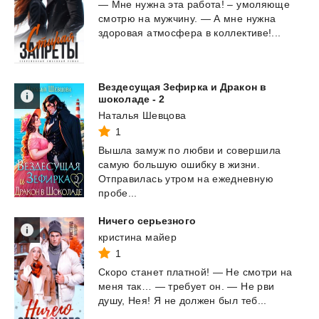
—
Мне
нужна
эта
работа!
–
умоляюще
смотрю
на
мужчину.
—
А
мне
нужна
здоровая
атмосфера
в
коллективе!...
Вездесущая Зефирка и Дракон в
шоколаде - 2
Наталья Шевцова
1
Вышла замуж по любви и совершила
самую большую ошибку в жизни.
Отправилась утром на ежедневную
пробе...
Ничего
серьезного
кристина майер
1
Скоро
станет
платной!
—
Не
смотри
на
меня
так…
—
требует
он.
—
Не
рви
душу,
Нея!
Я
не
должен
был
теб...