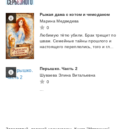
Рыжая
дама
с
котом
и
чемоданом
Марина Медведева
0
Любимую
тëтю
убили.
Брак
трещит
по
швам.
Семейные
тайны
прошлого
и
настоящего
переплелись,
того
и
гл...
Перышко.
Часть
2
Шуваева Элина Витальевна
0
...