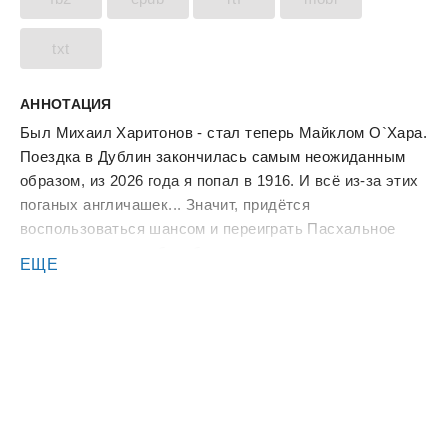
txt
АННОТАЦИЯ
Был Михаил Харитонов - стал теперь Майклом О`Хара.
Поездка в Дублин закончилась самым неожиданным
образом, из 2026 года я попал в 1916. И всё из-за этих
поганых англичашек... Значит, придётся
воспользоваться шансом и переиграть Пасхальное
восстание, начать борьбу за независимость на пару
ЕЩЕ
лет раньше, с послезнанием, боевым опытом и
железобетонной уверенностью в своей правоте.
Ирландия будет свободной!