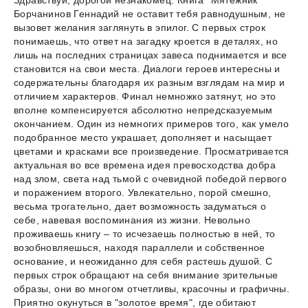
Здравствуй, дорогой незнакомец. Книга "Мятежник"
Борчанинов Геннадий не оставит тебя равнодушным, не
вызовет желания заглянуть в эпилог. С первых строк
понимаешь, что ответ на загадку кроется в деталях, но
лишь на последних страницах завеса поднимается и все
становится на свои места. Диалоги героев интересны и
содержательны благодаря их разным взглядам на мир и
отличием характеров. Финал немножко затянут, но это
вполне компенсируется абсолютно непредсказуемым
окончанием. Один из немногих примеров того, как умело
подобранное место украшает, дополняет и насыщает
цветами и красками все произведение. Просматривается
актуальная во все времена идея превосходства добра
над злом, света над тьмой с очевидной победой первого
и поражением второго. Увлекательно, порой смешно,
весьма трогательно, дает возможность задуматься о
себе, навевая воспоминания из жизни. Невольно
проживаешь книгу – то исчезаешь полностью в ней, то
возобновляешься, находя параллели и собственное
основание, и неожиданно для себя растешь душой. С
первых строк обращают на себя внимание зрительные
образы, они во многом отчетливы, красочны и графичны.
Приятно окунуться в "золотое время", где обитают