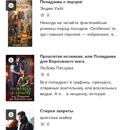
Попаданка
с
перцем
Энджи Уайт
0
Никогда
не
читайте
фэнтезийные
романы
перед
походом.
Особенно
те,
где
главная
героиня
—
избранная,
а...
Проклятая истинная, или Попаданка
для Верховного мага
Любовь Песцова
0
Все
попадают
в
графинь,
принцесс,
отважных
воительниц
или
всесильных
ведьм.
А
я…
в
нищенку,
которую
...
Стирая
запреты
кристина майер
0