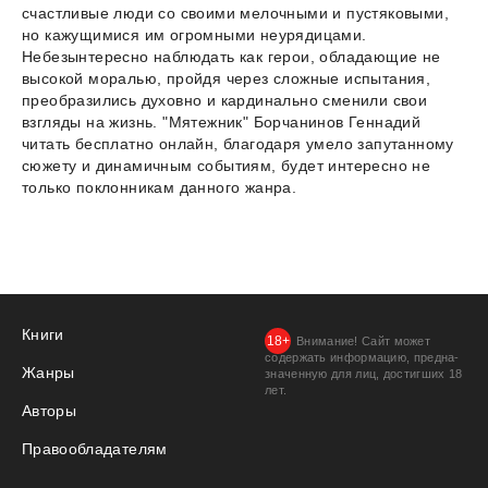
счастливые люди со своими мелочными и пустяковыми,
но кажущимися им огромными неурядицами.
Небезынтересно наблюдать как герои, обладающие не
высокой моралью, пройдя через сложные испытания,
преобразились духовно и кардинально сменили свои
взгляды на жизнь. "Мятежник" Борчанинов Геннадий
читать бесплатно онлайн, благодаря умело запутанному
сюжету и динамичным событиям, будет интересно не
только поклонникам данного жанра.
Книги
Внимание! Сайт может
содержать информацию, предна­
Жанры
значенную для лиц, дости­гших 18
лет.
Авторы
Правообладателям