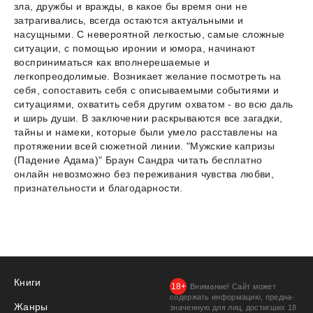
зла, дружбы и вражды, в какое бы время они не
затрагивались, всегда остаются актуальными и
насущными. С невероятной легкостью, самые сложные
ситуации, с помощью иронии и юмора, начинают
восприниматься как вполнерешаемые и
легкопреодолимые. Возникает желание посмотреть на
себя, сопоставить себя с описываемыми событиями и
ситуациями, охватить себя другим охватом - во всю даль
и ширь души. В заключении раскрываются все загадки,
тайны и намеки, которые были умело расставлены на
протяжении всей сюжетной линии. "Мужские капризы
(Падение Адама)" Браун Сандра читать бесплатно
онлайн невозможно без переживания чувства любви,
признательности и благодарности.
Книги
Внимание! Сайт может
содержать информацию, предна­
Жанры
значенную для лиц, дости­гших 18