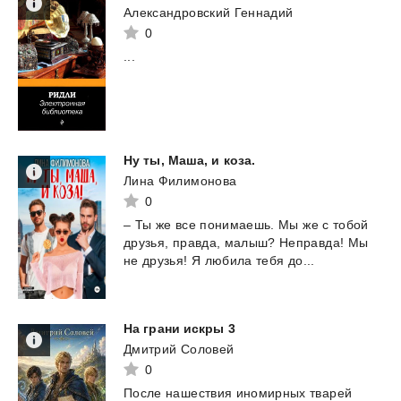
Александровский Геннадий
0
...
Ну
ты,
Маша,
и
коза.
Лина Филимонова
0
–
Ты
же
все
понимаешь.
Мы
же
с
тобой
друзья,
правда,
малыш?
Неправда!
Мы
не
друзья!
Я
любила
тебя
до...
На
грани
искры
3
Дмитрий Соловей
0
После
нашествия
иномирных
тварей