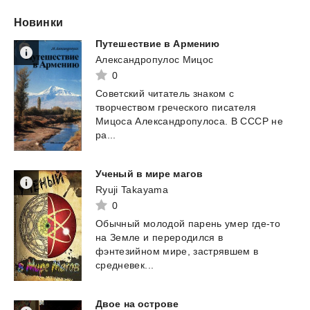
Новинки
Путешествие
в
Армению
Александропулос Мицос
0
Советский читатель знаком с
творчеством греческого писателя
Мицоса Александропулоса. В СССР не
ра...
Ученый
в
мире
магов
Ryuji Takayama
0
Обычный молодой парень умер где-то
на Земле и переродился в
фэнтезийном мире, застрявшем в
средневек...
Двое
на
острове