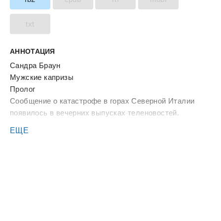
txt
АННОТАЦИЯ
Сандра Браун
Мужские капризы
Пролог
Сообщение о катастрофе в горах Северной Италии
появилось в вечерних выпусках теленовостей.
Несчастный случай произошел в величественных
ЕЩЕ
горах, чьи высокие и крутые пики внушали уважение
даже опытным альпинистам. Двое погибших, у третьего
— Адама Кавано — серьезно поврежден позвоночник.
Трагедия вызвала волну тревожных заголовков на
первых полосах газет и панику среди сотен служащих
империи Кавано по всему миру.
Тед Рэндольф панике не поддался. Но новость
заставила его оторваться от дела. Он отложил в