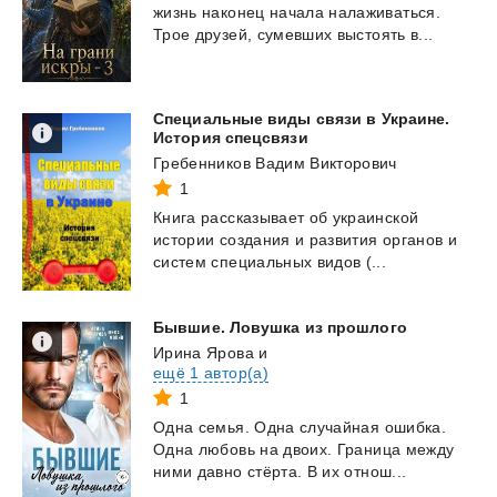
жизнь
наконец
начала
налаживаться.
Трое
друзей,
сумевших
выстоять
в...
Специальные виды связи в Украине.
История спецсвязи
Гребенников Вадим Викторович
1
Книга
рассказывает
об
украинской
истории
создания
и
развития
органов
и
систем
специальных
видов
(...
Бывшие.
Ловушка
из
прошлого
Ирина Ярова
и
ещё 1 автор(а)
1
Одна
семья.
Одна
случайная
ошибка.
Одна
любовь
на
двоих.
Граница
между
ними
давно
стёрта.
В
их
отнош...