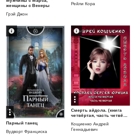
Мужчины с Марса,
Рейли Кора
женщины с Венеры
Грэй Джон
Смерть айдола. (книга
четвёртая, часть четвёртая)
Парный
танец
Кощиенко Андрей
Геннадьевич
Вудворт Франциска