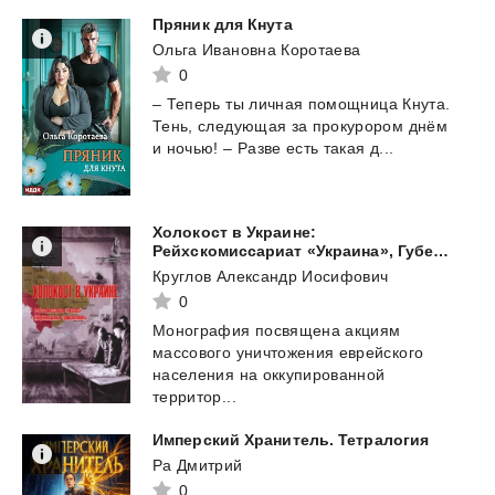
Пряник
для
Кнута
Ольга Ивановна Коротаева
0
–
Теперь
ты
личная
помощница
Кнута.
Тень,
следующая
за
прокурором
днём
и
ночью!
–
Разве
есть
такая
д...
Холокост в Украине:
Рейхскомиссариат «Украина», Губернаторство «Транснистрия»: монография.
Круглов Александр Иосифович
0
Монография посвящена акциям
массового уничтожения еврейского
населения на оккупированной
территор...
Имперский
Хранитель.
Тетралогия
Ра Дмитрий
0