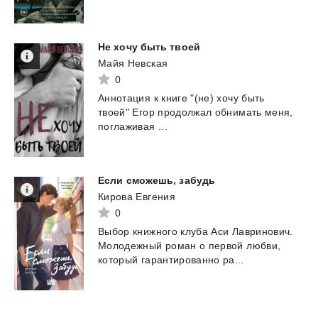
Не
хочу
быть
твоей
Майя Невская
0
Аннотация
к
книге
"(не)
хочу
быть
твоей"
Егор
продолжал
обнимать
меня,
поглаживая
...
Если
сможешь,
забудь
Кирова Евгения
0
Выбор
книжного
клуба
Аси
Лавринович.
Молодежный
роман
о
первой
любви,
который
гарантированно
ра...