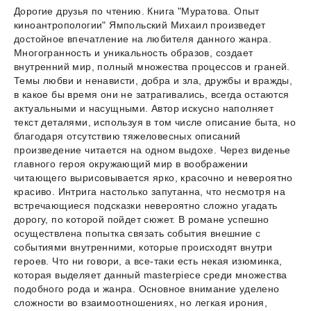
Дорогие друзья по чтению. Книга "Муратова. Опыт
киноантропологии" Ямпольский Михаил произведет
достойное впечатление на любителя данного жанра.
Многогранность и уникальность образов, создает
внутренний мир, полный множества процессов и граней.
Темы любви и ненависти, добра и зла, дружбы и вражды,
в какое бы время они не затрагивались, всегда остаются
актуальными и насущными. Автор искусно наполняет
текст деталями, используя в том числе описание быта, но
благодаря отсутствию тяжеловесных описаний
произведение читается на одном выдохе. Через виденье
главного героя окружающий мир в воображении
читающего вырисовывается ярко, красочно и невероятно
красиво. Интрига настолько запутанна, что несмотря на
встречающиеся подсказки невероятно сложно угадать
дорогу, по которой пойдет сюжет. В романе успешно
осуществлена попытка связать события внешние с
событиями внутренними, которые происходят внутри
героев. Что ни говори, а все-таки есть некая изюминка,
которая выделяет данный masterpiece среди множества
подобного рода и жанра. Основное внимание уделено
сложности во взаимоотношениях, но легкая ирония,