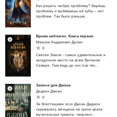
Как
решить
любую
проблему?
Берёшь
проблему
и
выбиваешь
ей
зубы
–
нет
проблем.
Так
было
раньше...
Время
неблагих.
Книга
первая
Максим Андреевич Далин
0
Святая
Земля
-
самое
удивительное
и
загадочное
место
на
всём
Великом
Севере.
Там
ведь
до
сих
пор
тво...
Записи
для
Джона
Дидион Джоан
0
За
блестящими
эссе
Джоан
Дидион
скрывалась
женщина
на
грани
краха:
мучительная
тревога,
творческ...