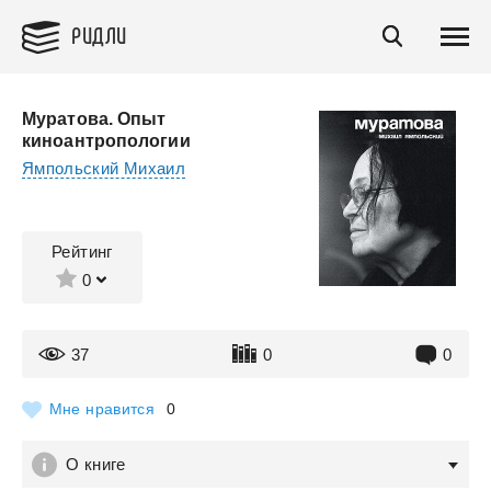
РИДЛИ
Муратова. Опыт
киноантропологии
Ямпольский Михаил
Рейтинг
0
37
0
0
Мне нравится
0
О книге