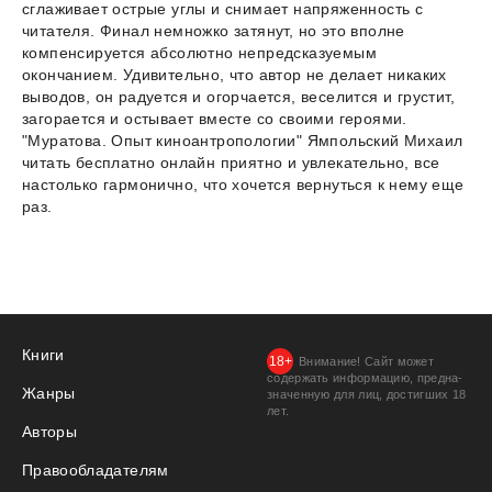
сглаживает острые углы и снимает напряженность с
читателя. Финал немножко затянут, но это вполне
компенсируется абсолютно непредсказуемым
окончанием. Удивительно, что автор не делает никаких
выводов, он радуется и огорчается, веселится и грустит,
загорается и остывает вместе со своими героями.
"Муратова. Опыт киноантропологии" Ямпольский Михаил
читать бесплатно онлайн приятно и увлекательно, все
настолько гармонично, что хочется вернуться к нему еще
раз.
Книги
Внимание! Сайт может
содержать информацию, предна­
Жанры
значенную для лиц, дости­гших 18
лет.
Авторы
Правообладателям