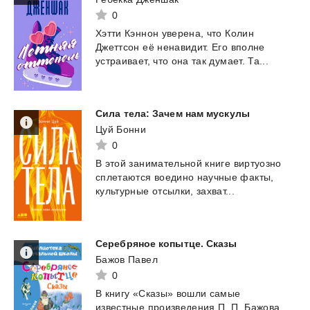
0
Хэтти
Кэннон
уверена,
что
Колин
Джеттсон
её
ненавидит.
Его
вполне
устраивает,
что
она
так
думает.
Та...
Сила
тела:
Зачем
нам
мускулы
Цуй Бонни
0
В
этой
занимательной
книге
виртуозно
сплетаются
воедино
научные
факты,
культурные
отсылки,
захват...
Серебряное
копытце.
Сказы
Бажов Павел
0
В
книгу
«Сказы»
вошли
самые
известные
произведения
П.
П.
Бажова,