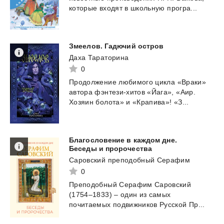
которые
входят
в
школьную
програ...
Змеелов.
Гадючий
остров
Даха Тараторина
0
Продолжение
любимого
цикла
«Враки»
автора
фэнтези-хитов
«Йага»,
«Аир.
Хозяин
болота»
и
«Крапива»!
«З...
Благословение в каждом дне.
Беседы и пророчества
Саровский преподобный Серафим
0
Преподобный
Серафим
Саровский
(1754–1833)
–
один
из
самых
почитаемых
подвижников
Русской
Пр...