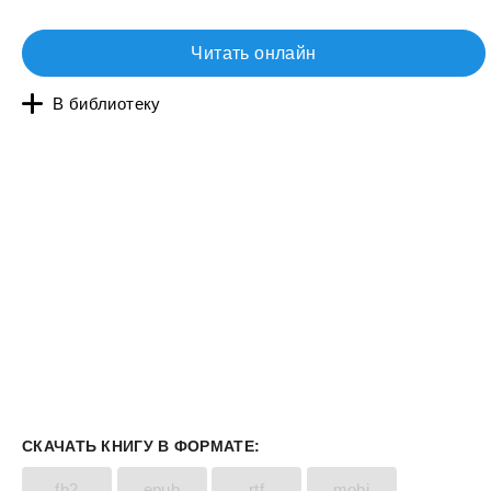
Читать онлайн
В библиотеку
СКАЧАТЬ КНИГУ В ФОРМАТЕ:
fb2
epub
rtf
mobi