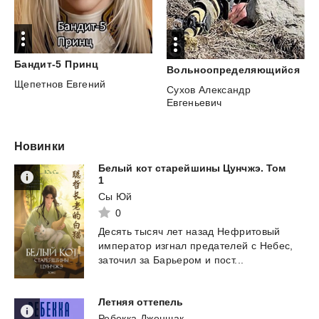
Бандит-5
Принц
Вольноопределяющийся
Щепетнов Евгений
Сухов Александр
Евгеньевич
Новинки
Белый кот старейшины Цунчжэ. Том
1
Сы Юй
0
Десять
тысяч
лет
назад
Нефритовый
император
изгнал
предателей
с
Небес,
заточил
за
Барьером
и
пост...
Летняя
оттепель
Ребекка Дженшак