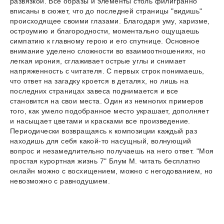
развязкой. Все образы и элементы столь филигранно
вписаны в сюжет, что до последней страницы "видишь"
происходящее своими глазами. Благодаря уму, харизме,
остроумию и благородности, моментально ощущаешь
симпатию к главному герою и его спутнице. Основное
внимание уделено сложности во взаимоотношениях, но
легкая ирония, сглаживает острые углы и снимает
напряженность с читателя. С первых строк понимаешь,
что ответ на загадку кроется в деталях, но лишь на
последних страницах завеса поднимается и все
становится на свои места. Один из немногих примеров
того, как умело подобранное место украшает, дополняет
и насыщает цветами и красками все произведение.
Периодически возвращаясь к композиции каждый раз
находишь для себя какой-то насущный, волнующий
вопрос и незамедлительно получаешь на него ответ. "Моя
простая курортная жизнь 7" Блум М. читать бесплатно
онлайн можно с восхищением, можно с негодованием, но
невозможно с равнодушием.