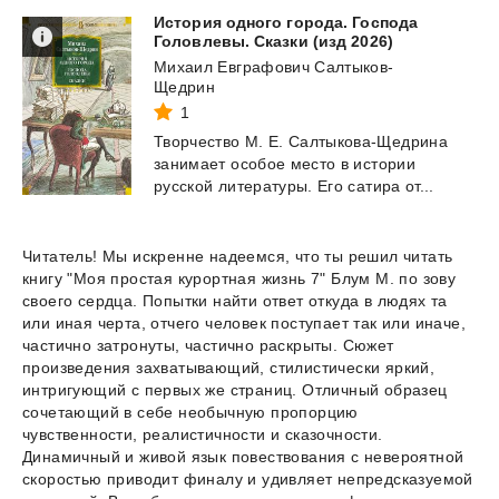
История одного города. Господа
Головлевы. Сказки (изд 2026)
Михаил Евграфович Салтыков-
Щедрин
1
Творчество
М.
Е.
Салтыкова-Щедрина
занимает
особое
место
в
истории
русской
литературы.
Его
сатира
от...
Читатель! Мы искренне надеемся, что ты решил читать
книгу "Моя простая курортная жизнь 7" Блум М. по зову
своего сердца. Попытки найти ответ откуда в людях та
или иная черта, отчего человек поступает так или иначе,
частично затронуты, частично раскрыты. Сюжет
произведения захватывающий, стилистически яркий,
интригующий с первых же страниц. Отличный образец
сочетающий в себе необычную пропорцию
чувственности, реалистичности и сказочности.
Динамичный и живой язык повествования с невероятной
скоростью приводит финалу и удивляет непредсказуемой