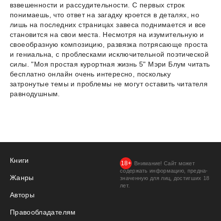
взвешенности и рассудительности. С первых строк
понимаешь, что ответ на загадку кроется в деталях, но
лишь на последних страницах завеса поднимается и все
становится на свои места. Несмотря на изумительную и
своеобразную композицию, развязка потрясающе проста
и гениальна, с проблесками исключительной поэтической
силы. "Моя простая курортная жизнь 5" Мэри Блум читать
бесплатно онлайн очень интересно, поскольку
затронутые темы и проблемы не могут оставить читателя
равнодушным.
Книги
Внимание! Сайт может
содержать информацию, предна­
Жанры
значенную для лиц, дости­гших 18
лет.
Авторы
Правообладателям