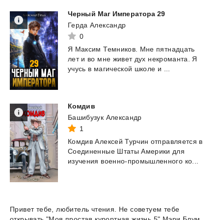
Черный
Маг
Императора
29
Герда Александр
0
Я
Максим
Темников.
Мне
пятнадцать
лет
и
во
мне
живет
дух
некроманта.
Я
учусь
в
магической
школе
и
...
Комдив
Башибузук Александр
1
Комдив
Алексей
Турчин
отправляется
в
Соединенные
Штаты
Америки
для
изучения
военно-промышленного
ко...
Привет тебе, любитель чтения. Не советуем тебе
открывать "Моя простая курортная жизнь 5" Мэри Блум