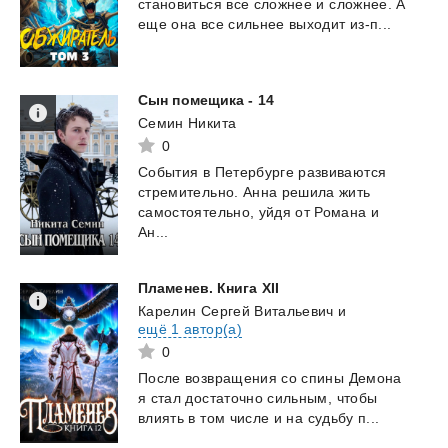
становиться
все
сложнее
и
сложнее.
А
еще
она
все
сильнее
выходит
из-п...
Сын
помещика
-
14
Семин Никита
0
События в Петербурге развиваются
стремительно. Анна решила жить
самостоятельно, уйдя от Романа и
Ан...
Пламенев.
Книга
XII
Карелин Сергей Витальевич
и
ещё 1 автор(а)
0
После
возвращения
со
спины
Демона
я
стал
достаточно
сильным,
чтобы
влиять
в
том
числе
и
на
судьбу
п...