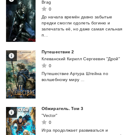
Brag
0
До начала времён давно забытые
предки смогли одолеть богиню и
запечатать её, но даже самая сильная
п...
Путешествие
2
Клеванский Кирилл Сергеевич "Дрой"
0
Путешествие
Артура
Штейна
по
волшебному
миру
...
Обжиратель.
Том
3
"Vector"
0
Игра
продолжает
развиваться
и