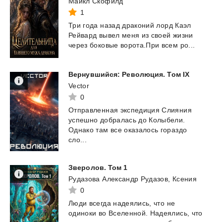
Майкл Скофилд
1
Три
года
назад
драконий
лорд
Каэл
Рейвард
вывел
меня
из
своей
жизни
через
боковые
ворота.При
всем
ро...
Вернувшийся:
Революция.
Том
IX
Vector
0
Отправленная экспедиция Слияния
успешно добралась до Колыбели.
Однако там все оказалось гораздо
сло...
Зверолов.
Том
1
Рудазова Александр Рудазов, Ксения
0
Люди
всегда
надеялись,
что
не
одиноки
во
Вселенной.
Надеялись,
что