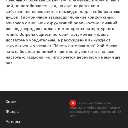
ней, то возобновляешься, находя параллели и
собственное основание, и неожиданно для себя растешь
душой. Гармоничное взаимодоплонение конфликтных
эпизодов с внешней окружающей реальностью, лишний
раз подтверждают талант и мастерство литературного
гения. Встречающиеся истории, аргументы и факты
достаточно убедительны, а рассуждения вынуждают
задуматься и увлекают. "Месть артефактора" Хай Алекс
читать бесплатно онлайн приятно и увлекательно, все
настолько гармонично, что хочется вернуться к нему еще
раз.
Книги
Внимание! Сайт может
содержать информацию, предна­
Жанры
значенную для лиц, дости­гших 18
лет.
Авторы