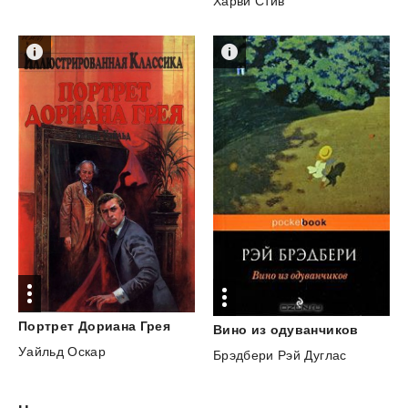
Харви Стив
Портрет
Дориана
Грея
Вино
из
одуванчиков
Уайльд Оскар
Брэдбери Рэй Дуглас