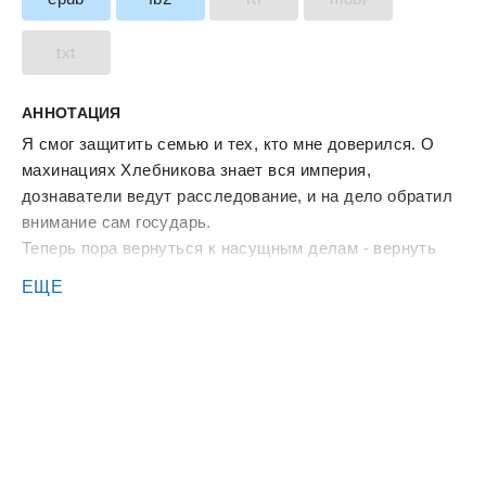
txt
АННОТАЦИЯ
Я смог защитить семью и тех, кто мне доверился. О
махинациях Хлебникова знает вся империя,
дознаватели ведут расследование, и на дело обратил
внимание сам государь.
Теперь пора вернуться к насущным делам - вернуть
усадьбу в Левашово, запустить новые проекты и
ЕЩЕ
наконец-то подумать о себе. Седьмой ранг сам себя не
поднимет...
Или мне снова попытаются помешать?