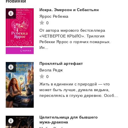
Новинки
Искра.
Эмерсон
и
Себастьян
Яррос Ребекка
0
От автора мирового бестселлера
«ЧЕТВЕРТОЕ КРЫЛО». Трилогия
Ребекки Яррос о горячих пожарных.
Ин...
Проклятый
артефакт
Виола Редж
0
Жить
в
единении
с
природой
—
что
может
быть
лучше,
думала
ведьма,
переселяясь
в
глухую
деревню.
Особ...
Целительница для бывшего
мужа-дракона