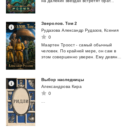
на
далеких
звездах
встретят
брат...
Зверолов.
Том
2
Рудазова Александр Рудазов, Ксения
0
Маартен
Троост
-
самый
обычный
человек.
По
крайней
мере,
он
сам
в
этом
совершенно
уверен.
Ему
девян...
Выбор
наследницы
Александрова Кира
0
...