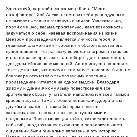
Здравствуй, дорогой незнакомец. Книга "Месть
артефактора" Хай Алекс не оставит тебя равнодушным,
не вызовет желания заглянуть в эпилог. Увлекательно,
порой смешно, весьма трогательно, дает возможность
задуматься о себе, навевая воспоминания из жизни.
Центром произведения является личность героя, а
главными элементами - события и обстоятельства его
существования. На развязку возложена огромная миссия
и она не разочаровывает, а наоборот дает возможность
для дальнейших размышлений. Автор искусно наполняет
текст деталями, используя в том числе описание быта, но
благодаря отсутствию тяжеловесных описаний
произведение читается на одном выдохе. Благодаря
живому и динамичному языку повествования все
зрительные образы у читателя наполняются всей гаммой
красок и звуков. Темы любви и ненависти, добра и зла,
дружбы и вражды, в какое бы время они не
затрагивались, всегда остаются актуальными и
насущными. Захватывающая тайна, хитросплетенность
событий, неоднозначность фактов и парадоксальность
ощущений были гениально вплетены в эту историю.
Невольно проживаешь книгу – то исчезаешь полностью в