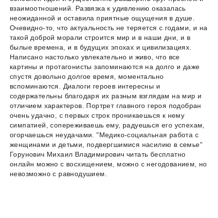
взаимоотношений. Развязка к удивлению оказалась
неожиданной и оставила приятные ощущения в душе.
Очевидно-то, что актуальность не теряется с годами, и на
такой доброй морали строится мир и в наши дни, и в
былые времена, и в будущих эпохах и цивилизациях.
Написано настолько увлекательно и живо, что все
картины и протагонисты запоминаются на долго и даже
спустя довольно долгое время, моментально
вспоминаются. Диалоги героев интересны и
содержательны благодаря их разным взглядам на мир и
отличием характеров. Портрет главного героя подобран
очень удачно, с первых строк проникаешься к нему
симпатией, сопереживаешь ему, радуешься его успехам,
огорчаешься неудачами. "Медико-социальная работа с
женщинами и детьми, подвергшимися насилию в семье"
Горунович Михаил Владимирович читать бесплатно
онлайн можно с восхищением, можно с негодованием, но
невозможно с равнодушием.