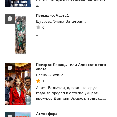
д...
Перышко.
Часть1
Шуваева Элина Витальевна
0
...
Призрак Лисицы, или Адвокат с того
света
Елена Анохина
1
Алиса
Вольская,
адвокат,
которую
когда-то
предал
и
оставил
умирать
прокурор
Дмитрий
Захаров,
возвращ...
Атмосфера