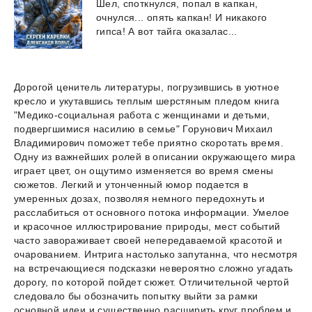
Шел,
споткнулся,
попал
в
капкан,
очнулся...
опять
капкан!
И
никакого
гипса!
А
вот
тайга
оказалас...
Дорогой ценитель литературы, погрузившись в уютное
кресло и укутавшись теплым шерстяным пледом книга
"Медико-социальная работа с женщинами и детьми,
подвергшимися насилию в семье" Горунович Михаил
Владимирович поможет тебе приятно скоротать время.
Одну из важнейших ролей в описании окружающего мира
играет цвет, он ощутимо изменяется во время смены
сюжетов. Легкий и утонченный юмор подается в
умеренных дозах, позволяя немного передохнуть и
расслабиться от основного потока информации. Умелое
и красочное иллюстрирование природы, мест событий
часто завораживает своей непередаваемой красотой и
очарованием. Интрига настолько запутанна, что несмотря
на встречающиеся подсказки невероятно сложно угадать
дорогу, по которой пойдет сюжет. Отличительной чертой
следовало бы обозначить попытку выйти за рамки
основной идеи и существенно расширить круг проблем и