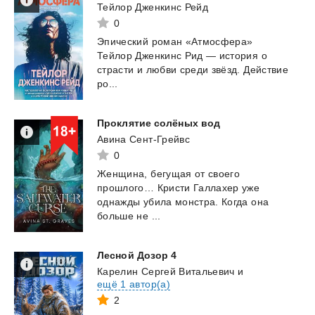
Тейлор Дженкинс Рейд
0
Эпический роман «Атмосфера»
Тейлор Дженкинс Рид — история о
страсти и любви среди звёзд. Действие
ро...
Проклятие
солёных
вод
Авина Сент-Грейвс
0
Женщина, бегущая от своего
прошлого… Кристи Галлахер уже
однажды убила монстра. Когда она
больше не ...
Лесной
Дозор
4
Карелин Сергей Витальевич
и
ещё 1 автор(а)
2