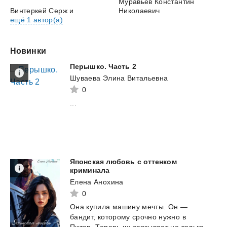
Муравьев Константин
Винтеркей Серж
и
Николаевич
ещё 1 автор(а)
Новинки
Перышко.
Часть
2
Шуваева Элина Витальевна
0
...
Японская любовь с оттенком
криминала
Елена Анохина
0
Она купила машину мечты. Он —
бандит, которому срочно нужно в
Питер. Теперь их связывает не только