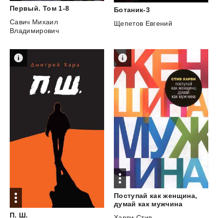
Первый.
Том
1-8
Ботаник-3
Савич Михаил
Щепетов Евгений
Владимирович
Поступай как женщина,
думай как мужчина
П.
Ш.
Харви Стив