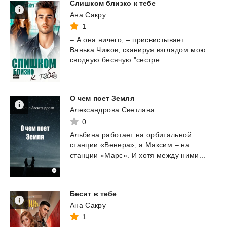
Слишком
близко
к
тебе
Ана Сакру
1
–
А
она
ничего,
–
присвистывает
Ванька
Чижов,
сканируя
взглядом
мою
сводную
бесячую
"сестре...
О
чем
поет
Земля
Александрова Светлана
0
Альбина
работает
на
орбитальной
станции
«Венера»,
а
Максим
–
на
станции
«Марс».
И
хотя
между
ними...
Бесит
в
тебе
Ана Сакру
1