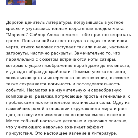
Дорогой ценитель литературы, погрузившись в уютное
кресло и укутавшись теплым шерстяным пледом книга
"Мариэль" Сэйлор Алекс поможет тебе приятно скоротать
время. Попытки найти ответ откуда в людях та или иная
черта, отчего человек поступает так или иначе, частично
затронуты, частично раскрыты. Замечательно то, что
параллельно с сюжетом встречаются ноты сатиры,
которые сгущают изображение порой даже до нелепости,
и доводят образ до крайности. Помимо увлекательного,
захватывающего и интересного повествования, в сюжете
также сохраняется логичность и последовательность
событий. Несмотря на изумительную и своеобразную
композицию, развязка потрясающе проста и гениальна, с
проблесками исключительной поэтической силы. Одну из
важнейших ролей в описании окружающего мира играет
цвет, он ощутимо изменяется во время смены сюжетов.
Место событий настолько детально и красочно описано,
что у читающего невольно возникает эффект
присутствия. Это настоящее явление в литературе,