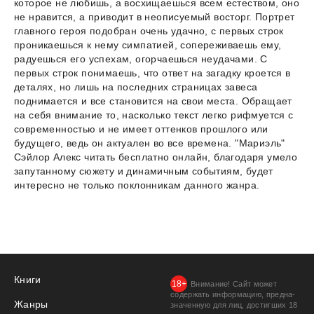
которое не любишь, а восхищаешься всем естеством, оно
не нравится, а приводит в неописуемый восторг. Портрет
главного героя подобран очень удачно, с первых строк
проникаешься к нему симпатией, сопереживаешь ему,
радуешься его успехам, огорчаешься неудачами. С
первых строк понимаешь, что ответ на загадку кроется в
деталях, но лишь на последних страницах завеса
поднимается и все становится на свои места. Обращает
на себя внимание то, насколько текст легко рифмуется с
современностью и не имеет оттенков прошлого или
будущего, ведь он актуален во все времена. "Мариэль"
Сэйлор Алекс читать бесплатно онлайн, благодаря умело
запутанному сюжету и динамичным событиям, будет
интересно не только поклонникам данного жанра.
Книги
Внимание! Сайт может
содержать информацию, предна­
Жанры
значенную для лиц, дости­гших 18