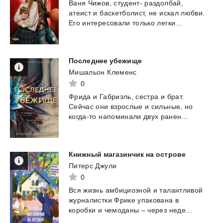
Ваня
Чижов,
студент-
раздолбай,
атеист
и
баскетболист,
не
искал
любви.
Его
интересовали
только
легки...
Последнее
убежище
Мишальон Клеменс
0
Фрида
и
Габриэль,
сестра
и
брат.
Сейчас
они
взрослые
и
сильные,
но
когда-то
напоминали
двух
ранен...
Книжный
магазинчик
на
острове
Питерс Джули
0
Вся
жизнь
амбициозной
и
талантливой
журналистки
Фрике
упакована
в
коробки
и
чемоданы
–
через
неде...