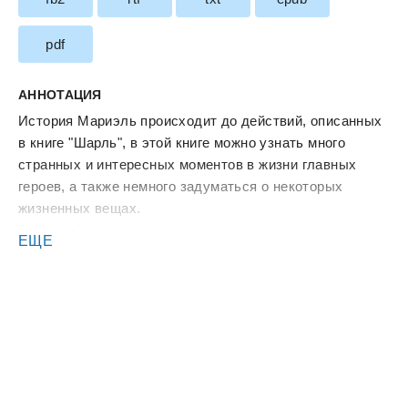
pdf
АННОТАЦИЯ
История Мариэль происходит до действий, описанных
в книге "Шарль", в этой книге можно узнать много
странных и интересных моментов в жизни главных
героев, а также немного задуматься о некоторых
жизненных вещах.
Все ошибки орфографии в книге авторские, это не
ЕЩЕ
обусловлено ленью редактора или того же автора,
такой стиль написания у писателя.