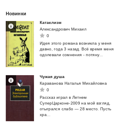
Новинки
Катаклизм
Александрович Михаил
0
Идея
этого
романа
возникла
у
меня
давно,
года
3
назад.
Всё
время
меня
одолевали
сомнения
-
потяну...
Чужая
душа
Караванова Наталья Михайловна
0
Рассказ играл в Летнем
СуперЦарконе-2009 на мой взгляд,
отыгрался слабо — 28 место. Пусть
хра...