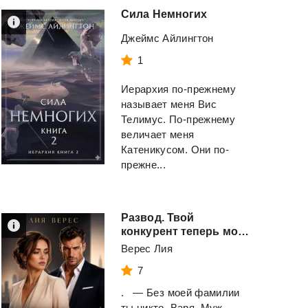
Сила
Немногих
Джеймс Айлингтон
1
Иерархия по-прежнему
называет меня Вис
Телимус. По-прежнему
величает меня
Катеникусом. Они по-
Тихое
баронство
Связанные чест
(ЛП)
прежне...
Дронт Николай
Рейли Кора
Развод. Твой
Смотреть
Смотреть
конкурент теперь мой босс
Верес Лия
7
. — Без моей фамилии
ты никто, Варя. Муж