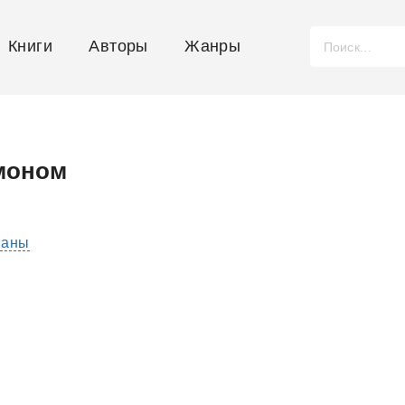
Книги
Авторы
Жанры
емоном
маны