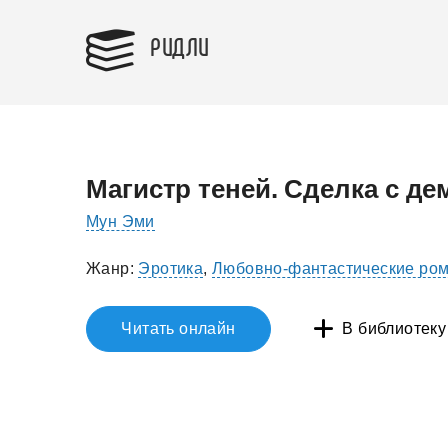
РИДЛИ
Магистр теней. Сделка с д
Мун Эми
Жанр:
Эротика
,
Любовно-фантастические ро
Читать онлайн
В библиотеку