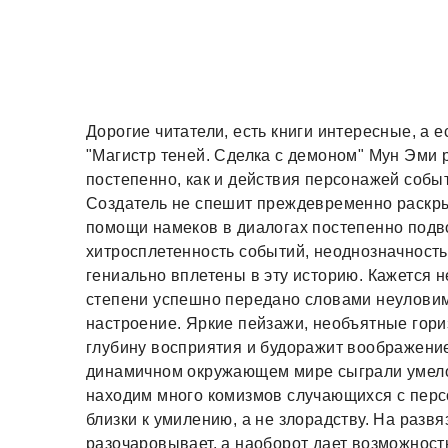
Дорогие читатели, есть книги интересные, а е
"Магистр теней. Сделка с демоном" Мун Эми
постепенно, как и действия персонажей соб
Создатель не спешит преждевременно раскры
помощи намеков в диалогах постепенно подво
хитросплетенность событий, неоднозначност
гениально вплетены в эту историю. Кажется 
степени успешно передано словами неуловим
настроение. Яркие пейзажи, необъятные гори
глубину восприятия и будоражит воображени
динамичном окружающем мире сыграли умело
находим много комизмов случающихся с перс
близки к умилению, а не злорадству. На разв
разочаровывает, а наоборот дает возможнос