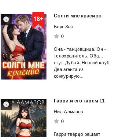
Солги
мне
красиво
Берг Зоя
0
Она - танцовщица. Он -
телохранитель. Оба…
лгут. Дубай. Ночной клуб.
Два агента из
конкурирую...
Гарри
и
его
гарем
11
Нил Алмазов
0
Гарри твёрдо решает