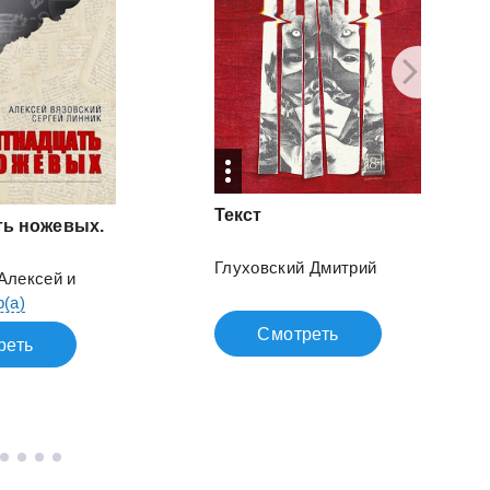
Текст
ть ножевых.
Глуховский Дмитрий
Алексей
и
р(а)
Смотреть
реть