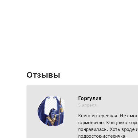
Отзывы
Горгулия
5 апреля
Книга интересная. Не смо
гармонично. Концовка хоро
понравилась. Хоть вроде и
подросток-истеричка.