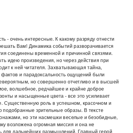
сть - очень интересные. К какому разряду отнести
 решать Вам! Динамика событий разворачивается
ытия соединены временной и причинной связями.
ть идею произведения, но через действия при
дит к ней читателя. Захватывающая тайна,
ь фактов и парадоксальность ощущений были
невероятным, но совершенно отчетливо и в высшей
ое, волшебное, редчайшее и крайне доброе
зонты и насыщенные цвета - все это усиливает
е. Существенную роль в успешном, красочном и
 подобранные зрительные образы. В тексте
онажами, но эти насмешки веселые и безобидные,
язку возложена огромная миссия и она не
ть для дальнейших размышлений. Главный герой