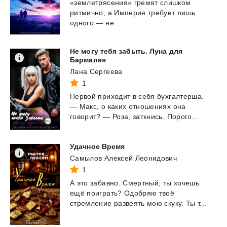
«землетрясения» гремят слишком
ритмично, а Империя требует лишь
одного — не ...
Не могу тебя забыть. Луна для
Бармалея
Лана Сергеева
1
Первой
приходит
в
себя
бухгалтерша.
—
Макс,
о
каких
отношениях
она
говорит?
—
Роза,
заткнись.
Порого...
Удачное
Время
Самылов Алексей Леонидович
1
А
это
забавно.
Смертный,
ты
хочешь
ещё
поиграть?
Одобряю
твоё
стремление
развеять
мою
скуку.
Ты
т...