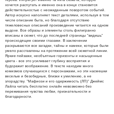
хочется распутать и именно она в конце становится
действительностью с неожиданным поворотом событий.
Автор искусно наполняет текст деталями, используя в том
числе описание быта, но благодаря отсутствию
тяжеловесных описаний произведение читается на одном
выдохе. Все образы и элементы столь филигранно
вписаны в сюжет, что до последней страницы "видишь"
происходящее своими глазами. В заключении
раскрываются все загадки, тайны и намеки, которые были
умело расставлены на протяжении всей сюжетной линии.
Яркие пейзажи, необъятные горизонты и насыщенные
цвета - все это усиливает глубину восприятия и
будоражит воображение. В тексте находим много
комизмов случающихся с персонажами, но эти насмешки
веселые и безобидные, близки к умилению, а не
злорадству. "Мафиози и его одержимость (ЛП)" Джеймс
Лайла читать бесплатно онлайн невозможно без
переживания чувства любви, признательности и
благодарности.