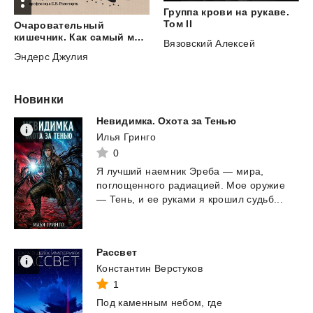
Группа крови на рукаве.
Том II
Очаровательный
кишечник. Как самый могущественный орган управляет нами
Вязовский Алексей
Эндерс Джулия
Новинки
Невидимка.
Охота
за
Тенью
Илья Гринго
0
Я
лучший
наемник
Эреба
—
мира,
поглощенного
радиацией.
Мое
оружие
—
Тень,
и
ее
руками
я
крошил
судьб...
Рассвет
Константин Верстуков
1
Под каменным небом, где