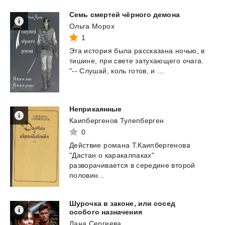
Семь
смертей
чёрного
демона
Ольга Морох
1
Эта
история
была
рассказана
ночью,
в
тишине,
при
свете
затухающего
очага.
"--
Слушай,
коль
готов,
и
...
Неприкаянные
Каипбергенов Тулепберген
0
Действие романа Т.Каипбергенова
"Дастан о каракалпаках"
разворачивается в середине второй
половин...
Шурочка в законе, или сосед
особого назначения
Лана Сергеева