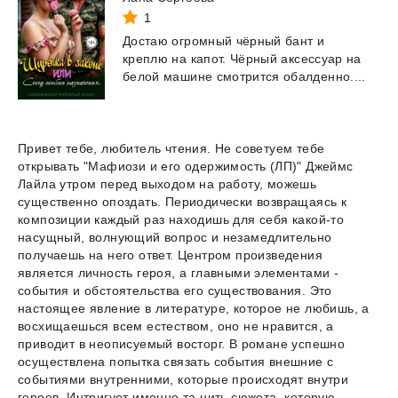
1
Достаю
огромный
чёрный
бант
и
креплю
на
капот.
Чёрный
аксессуар
на
белой
машине
смотрится
обалденно....
Привет тебе, любитель чтения. Не советуем тебе
открывать "Мафиози и его одержимость (ЛП)" Джеймс
Лайла утром перед выходом на работу, можешь
существенно опоздать. Периодически возвращаясь к
композиции каждый раз находишь для себя какой-то
насущный, волнующий вопрос и незамедлительно
получаешь на него ответ. Центром произведения
является личность героя, а главными элементами -
события и обстоятельства его существования. Это
настоящее явление в литературе, которое не любишь, а
восхищаешься всем естеством, оно не нравится, а
приводит в неописуемый восторг. В романе успешно
осуществлена попытка связать события внешние с
событиями внутренними, которые происходят внутри
героев. Интригует именно та нить сюжета, которую