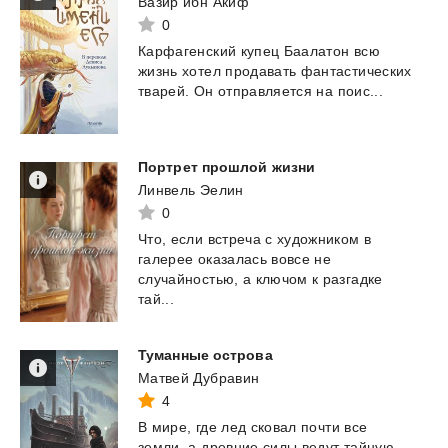
Вазир ибн Акиф
0
Карфагенский
купец
Баалатон
всю
жизнь
хотел
продавать
фантастических
тварей.
Он
отправляется
на
поис...
Портрет
прошлой
жизни
Линвель Эелин
0
Что, если встреча с художником в
галерее оказалась вовсе не
случайностью, а ключом к разгадке
тай...
Туманные
острова
Матвей Дубравин
4
В
мире,
где
лед
сковал
почти
все
земли,
а
древние
силы
ведут
тайную