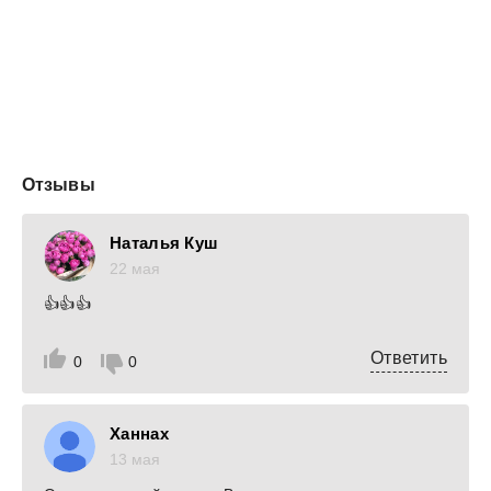
мужчина и адекватная героиня.
Возрастное ограничение: 18+
Отзывы
Наталья Куш
22 мая
👍👍👍
Ответить
0
0
Ханнах
13 мая