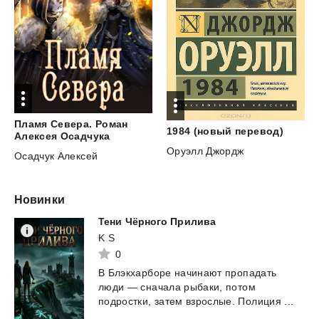
Пламя Севера. Роман
1984
(новый
перевод)
Алексея Осадчука
Оруэлл Джордж
Осадчук Алексей
Новинки
Тени
Чёрного
Прилива
K S
0
В
Блэкхарборе
начинают
пропадать
люди
—
сначала
рыбаки,
потом
подростки,
затем
взрослые.
Полиция
...