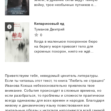
войну,
трое
необычных
путников
о...
Кипарисовый
яд
Туманов Дмитрий
0
Когда
в
маленькое
похоронное
бюро
на
берегу
моря
привозят
тело
для
скромных
похорон,
никто
не
ждё...
Приветствуем тебя, неведомый ценитель литературы.
Если ты читаешь этот текст, то книга "Любить не страшно"
Иванова Ксюша небезосновательно привлекла твое
внимание. События происходят в сложные времена, но
если разобраться, то проблемы и сложности практически
всегда одинаковы для всех времен и народов. Благодаря
живому и динамичному языку повествования все
зрительные образы у читателя наполняются всей гаммой