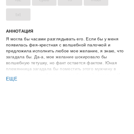
txt
АННОТАЦИЯ
Я могла бы часами разглядывать его. Если бы у меня
появилась фея-крестная с волшебной палочкой и
предложила исполнить любое мое желание, я знаю, что
загадала бы. Да-а, мое желание шокировало бы
волшебную тетушку, но факт остается фактом. Юная
племянница загадала бы поместить этого мужчину в
запертую комнату, без окон, но с большой кроватью. И
ЕЩЕ
чтобы он спал и был абсолютно голым. А ключ от
комнаты отдать мне… Поставив руки по обе стороны от
маленького окошка, расположенного под самым потолком
и открывающего вид в ванную, я встала на цыпочки на
шаткой табуретке. Я уже почти увидела его целиком,
стоящего под струями воды в душе, как табуретка
угрожающе заскрипела, я взмахнула руками, как
крыльями. Но, к сожалению, взлететь смогла только
вниз… В тексте есть: разница в возрасте, сильный