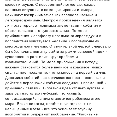
красок и звуков. С невероятной легкостью, самые
сложные ситуации, с помощью иронии и юмора,
начинают восприниматься как вполнерешаемые и
легкопреодолимые. Центром произведения является
личность героя, а главными элементами - события и
обстоятельства его существования. По мере
приближения к апофеозу невольно замирает дух и в
последствии чувствуется желание к последующему
многократному чтению. Отличительной чертой следовало
бы обозначить попытку выйти за рамки основной идеи и
существенно расширить круг проблем и
взаимоотношений. По мере приближения к исходу,
важным становится более великое и красивое, ловко
спрятанное, нежели то, что казалось на первый взгляд.
Динамика событий разворачивается постепенно, как и
действия персонажей события соединены временной и
причинной связями. В главной идее столько чувства и
замысел настолько глубокий, что каждый,
соприкасающийся с ним становится ребенком этого
мира. Яркие пейзажи, необъятные горизонты и
насыщенные цвета - все это усиливает глубину
восприятия и будоражит воображение. "Любить не