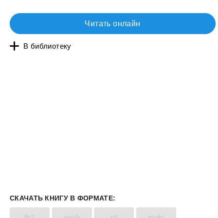
Читать онлайн
В библиотеку
СКАЧАТЬ КНИГУ В ФОРМАТЕ:
fb2
epub
rtf
mobi