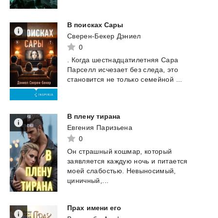
В
поисках
Сары
Сверен-Бекер Дэниел
0
.
Когда
шестнадцатилетняя
Сара
Парселл
исчезает
без
следа,
это
становится
не
только
семейной
...
В
плену
тирана
Евгения Паризьена
0
Он страшный кошмар, который
заявляется каждую ночь и питается
моей слабостью. Невыносимый,
циничный,...
Прах
имени
его