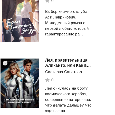
0
Выбор книжного клуба
Аси Лавринович.
Молодежный роман о
первой любви, который
гарантированно ра...
Лея, правительница
Аликанто, или Как вернуть планету [Вторая часть
Светлана Санатова
0
Лея очнулась на борту
космического корабля,
совершенно потерянная.
Что делать дальше? Что
ждет ее вп...