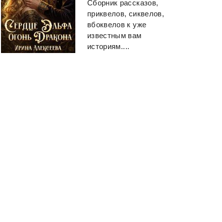
Сборник рассказов,
приквелов, сиквелов,
вбоквелов к уже
известным вам
историям....
Текст
Божья
коровка
Глуховский Дмитрий
Дроздов Анатолий
Смотреть
Смотреть