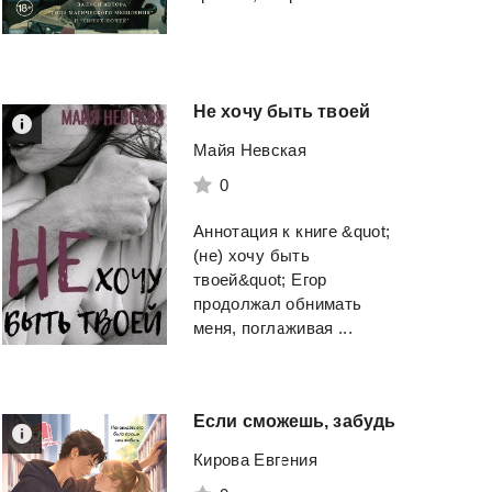
Не
хочу
быть
твоей
Майя Невская
0
Аннотация к книге &quot;
(не) хочу быть
твоей&quot; Егор
продолжал обнимать
меня, поглаживая ...
Если
сможешь,
забудь
Кирова Евгения