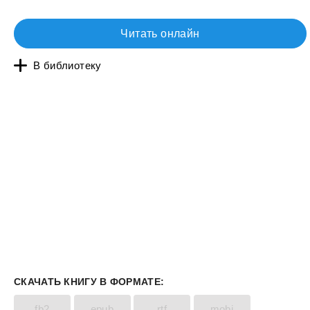
Читать онлайн
В библиотеку
СКАЧАТЬ КНИГУ В ФОРМАТЕ:
fb2
epub
rtf
mobi