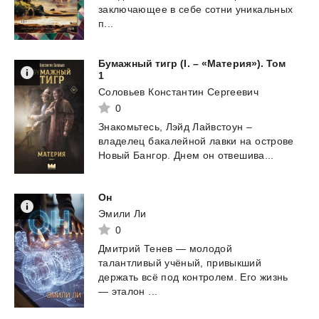
заключающее в себе сотни уникальных
п...
Бумажный тигр (I. – «Материя»). Том
1
Соловьев Константин Сергеевич
0
Знакомьтесь,
Лэйд
Лайвстоун
–
владелец
бакалейной
лавки
на
острове
Новый
Бангор.
Днем
он
отвешива...
Он
Эмили Ли
0
Дмитрий Тенев — молодой
талантливый учёный, привыкший
держать всё под контролем. Его жизнь
— эталон ...