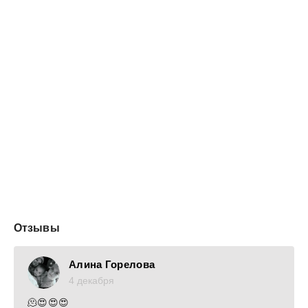
Отзывы
Алина Горелова
4 декабря
🫠😍😍😍