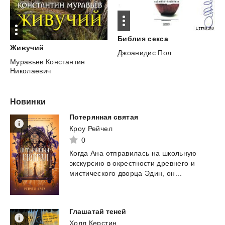
Библия
секса
Живучий
Джоанидис Пол
Муравьев Константин
Николаевич
Новинки
Потерянная
святая
Кроу Рейчел
0
Когда
Ана
отправилась
на
школьную
экскурсию
в
окрестности
древнего
и
мистического
дворца
Эдин,
он...
Глашатай
теней
Холл Керстин