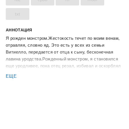
txt
АННОТАЦИЯ
Я рожден монстром.Жестокость течет по моим венам,
отравляя, словно яд. Это есть у всех из семьи
Витиелло, передается от отца к сыну, бесконечная
лавина уродства.Рожденный монстром, я становился
еще уродливее, пока отец резал, избивал и оскорблял
меня.Я рос, чтобы стать главарем мафии, править, не
ЕЩЕ
зная пощады, плодить жестокость, не
задумываясь.Рожден, чтобы сокрушать других.Когда
Ария стала моей женой, каждый, затаив дыхание,
ждал, скоро ли я сломаю ее, как мой отец делал это со
своими женщинами. Как я своей жестокостью уничтожу
ее невинность и доброту.Сломать ее не составило бы
труда. Это просто.Я – монстр, которого все
боятся.До…