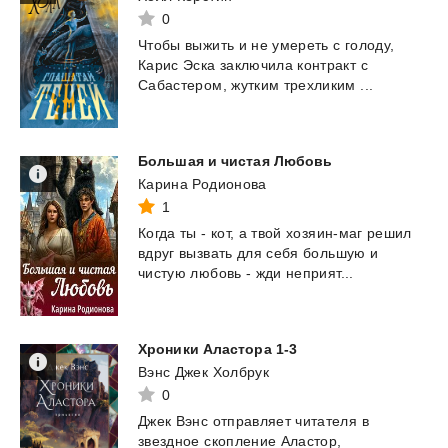
0
Чтобы
выжить
и
не
умереть
с
голоду,
Карис
Эска
заключила
контракт
с
Сабастером,
жутким
трехликим
...
Большая
и
чистая
Любовь
Карина Родионова
1
Когда
ты
-
кот,
а
твой
хозяин-маг
решил
вдруг
вызвать
для
себя
большую
и
чистую
любовь
-
жди
неприят...
Хроники
Аластора
1-3
Вэнс Джек Холбрук
0
Джек Вэнс отправляет читателя в
звездное скопление Аластор,