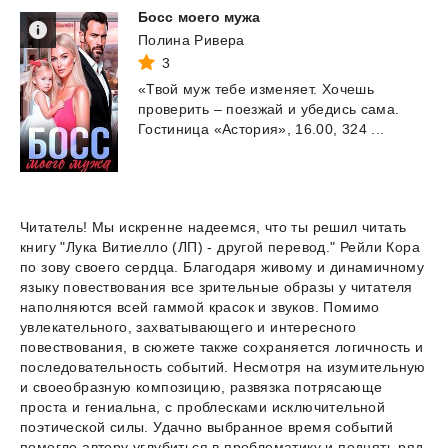
Босс
моего
мужа
Полина Ривера
3
«Твой
муж
тебе
изменяет.
Хочешь
проверить
–
поезжай
и
убедись
сама.
Гостиница
«Астория»,
16.00,
324
...
Читатель! Мы искренне надеемся, что ты решил читать
книгу "Лука Витиелло (ЛП) - другой перевод." Рейли Кора
по зову своего сердца. Благодаря живому и динамичному
языку повествования все зрительные образы у читателя
наполняются всей гаммой красок и звуков. Помимо
увлекательного, захватывающего и интересного
повествования, в сюжете также сохраняется логичность и
последовательность событий. Несмотря на изумительную
и своеобразную композицию, развязка потрясающе
проста и гениальна, с проблесками исключительной
поэтической силы. Удачно выбранное время событий
помогло автору углубиться в проблематику и поднять ряд