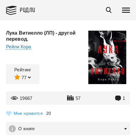
РИДЛИ
Лука Витиелло (ЛП) - другой
перевод.
Рейли Кора
Рейтинг
77
19667
57
1
Мне нравится
20
О книге