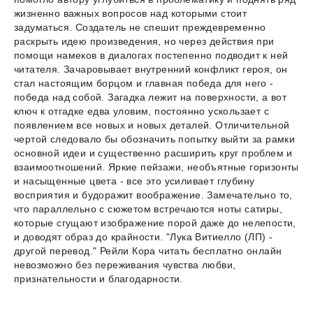
жизненно важных вопросов над которыми стоит
задуматься. Создатель не спешит преждевременно
раскрыть идею произведения, но через действия при
помощи намеков в диалогах постепенно подводит к ней
читателя. Зачаровывает внутренний конфликт героя, он
стал настоящим борцом и главная победа для него -
победа над собой. Загадка лежит на поверхности, а вот
ключ к отгадке едва уловим, постоянно ускользает с
появлением все новых и новых деталей. Отличительной
чертой следовало бы обозначить попытку выйти за рамки
основной идеи и существенно расширить круг проблем и
взаимоотношений. Яркие пейзажи, необъятные горизонты
и насыщенные цвета - все это усиливает глубину
восприятия и будоражит воображение. Замечательно то,
что параллельно с сюжетом встречаются ноты сатиры,
которые сгущают изображение порой даже до нелепости,
и доводят образ до крайности. "Лука Витиелло (ЛП) -
другой перевод." Рейли Кора читать бесплатно онлайн
невозможно без переживания чувства любви,
признательности и благодарности.