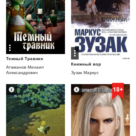
Темный
Травник
Книжный
вор
Атаманов Михаил
Александрович
Зузак Маркус