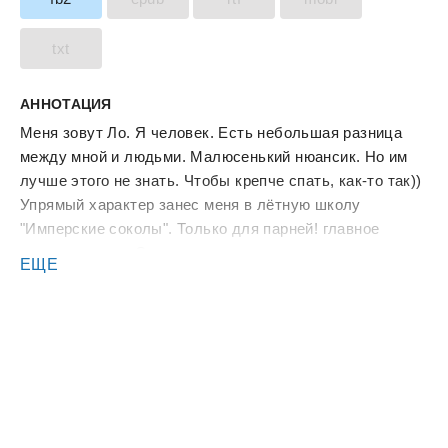
txt
АННОТАЦИЯ
Меня зовут Ло. Я человек. Есть небольшая разница
между мной и людьми. Малюсенький нюансик. Но им
лучше этого не знать. Чтобы крепче спать, как-то так))
Упрямый характер занес меня в лётную школу
"Имперские соколы". Только для парней! главное
правило здесь. Сексизм рулит на просторах
ЕЩЕ
уважаемого учебного заведения. Мужские традиции и
суровый воинский дух. Что ж, я готова играть по вашим
правилам, ребята!