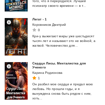
того,
что
я
переродился.
Лучший
психиатр
своего
времени
—
в
т...
Легат
-
1
Коровников Дмитрий
0
Кри-у
выжигают
миры
уже
шестьдесят
тысяч
лет
и
называют
это
не
войной,
а
жатвой.
Человечество
для...
Сердце Лисы. Менталистка для
Ученого
Карина Родионова
1
Он разбил мое сердце и предал мою
любовь. Но прошли годы, и я
вынуждена снова быть рядом с ним,
хоть...