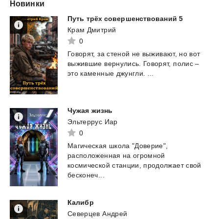
Новинки
Путь
трёх
совершенствований
5
Крам Дмитрий
0
Говорят,
за
стеной
не
выживают,
но
вот
выжившие
вернулись.
Говорят,
полис
–
это
каменные
джунгли.
...
Чужая
жизнь
Эльтеррус Иар
0
Магическая школа "Доверие",
расположенная на огромной
космической станции, продолжает свой
бесконеч...
Калибр
Северцев Андрей