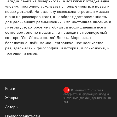
Загадка лежит на поверхности, а вот ключ к отгадке едва
уловим, постоянно ускользает с появлением все новых и
новых деталей. На развязку возложена огромная миссия
и она не разочаровывает, а наоборот дает возможность
для дальнейших размышлений. Это настоящее явление в
литературе, которое не любишь, а восхищаешься всем
естеством, оно не нравится, а приводит в неописуемый
восторг. "Ло. Лётная школа" Лолита Моро читать
бесплатно онлайн можно неограниченное количество
раз, здесь есть и философия, и история, и психология, и
трагедия, и юмор…
Книги
Внимание! Сайт может
содержать информацию, предна­
Жанры
значенную для лиц, дости­гших 18
лет.
Авторы
Правообладателям