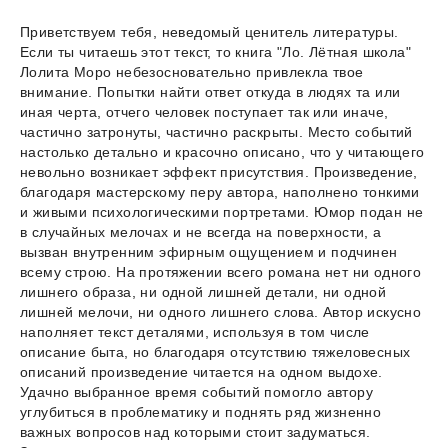
Приветствуем тебя, неведомый ценитель литературы.
Если ты читаешь этот текст, то книга "Ло. Лётная школа"
Лолита Моро небезосновательно привлекла твое
внимание. Попытки найти ответ откуда в людях та или
иная черта, отчего человек поступает так или иначе,
частично затронуты, частично раскрыты. Место событий
настолько детально и красочно описано, что у читающего
невольно возникает эффект присутствия. Произведение,
благодаря мастерскому перу автора, наполнено тонкими
и живыми психологическими портретами. Юмор подан не
в случайных мелочах и не всегда на поверхности, а
вызван внутренним эфирным ощущением и подчинен
всему строю. На протяжении всего романа нет ни одного
лишнего образа, ни одной лишней детали, ни одной
лишней мелочи, ни одного лишнего слова. Автор искусно
наполняет текст деталями, используя в том числе
описание быта, но благодаря отсутствию тяжеловесных
описаний произведение читается на одном выдохе.
Удачно выбранное время событий помогло автору
углубиться в проблематику и поднять ряд жизненно
важных вопросов над которыми стоит задуматься.