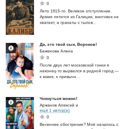
0
Лето
1915-го.
Великое
отступление.
Армия
пятится
из
Галиции,
винтовок
не
хватает,
а
гранаты
с
тылов...
Да,
это
твой
сын,
Воронов!
Баженова Алена
0
После
двух
лет
московской
гонки
я
наконец-то
вырвался
в
родной
город
—
к
маме,
к
привычн...
Чокнуться
можно!
Аржанов Алексей
и
ещё 1 автор(а)
0
Весеннее
обострение?
Моё
началось
с