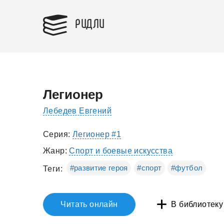
РИДЛИ
Легионер
Лебедев Евгений
Серия:
Легионер #1
Жанр:
Спорт и боевые искусства
#развитие героя
#спорт
#футбол
Теги:
Читать онлайн
В библиотеку