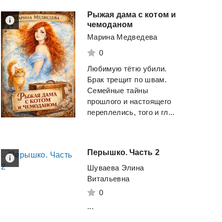
Рыжая дама с котом и
чемоданом
Марина Медведева
0
Любимую тëтю убили.
Брак трещит по швам.
Семейные тайны
прошлого и настоящего
переплелись, того и гл...
Перышко.
Часть
2
Шуваева Элина
Витальевна
0
...