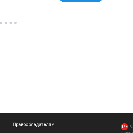
Правообладателям
В
содер