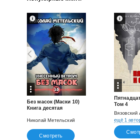
Пятнадца
Без масок (Маски 10)
Том 4
Книга десятая
Вязовский 
ещё 1 авто
Николай Метельский
Смот
Смотреть