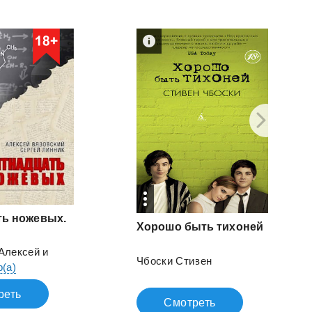
ть ножевых.
Хорошо
быть
тихоней
Алексей
и
Чбоски Стивен
р(а)
реть
Смотреть