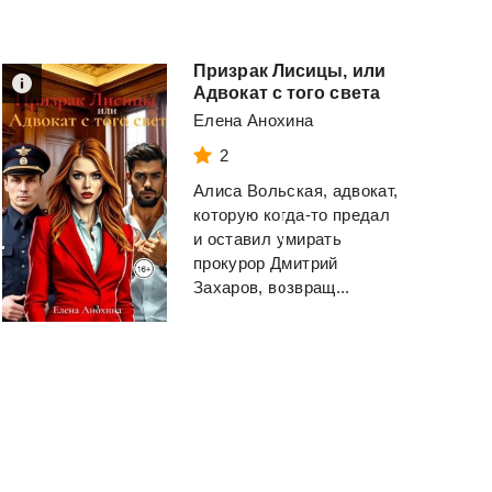
Призрак Лисицы, или
Адвокат с того света
Елена Анохина
2
Алиса Вольская, адвокат,
которую когда-то предал
и оставил умирать
прокурор Дмитрий
Захаров, возвращ...
Ермак. Интервенция.
Девушка
в
поезд
Книга восьмая.
Хокинс Пола
Валериев Игорь
Смотреть
Смотреть