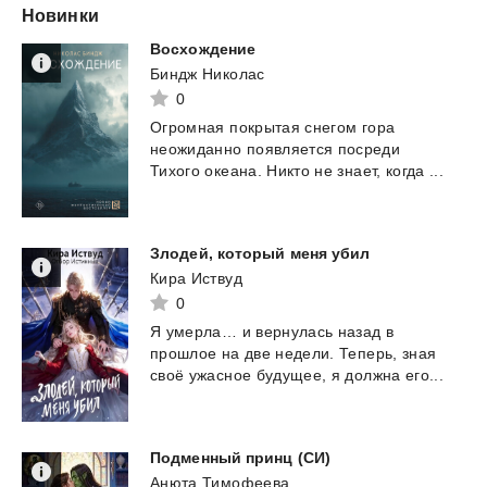
Новинки
Восхождение
Биндж Николас
0
Огромная
покрытая
снегом
гора
неожиданно
появляется
посреди
Тихого
океана.
Никто
не
знает,
когда
...
Злодей,
который
меня
убил
Кира Иствуд
0
Я
умерла…
и
вернулась
назад
в
прошлое
на
две
недели.
Теперь,
зная
своё
ужасное
будущее,
я
должна
его...
Подменный
принц
(СИ)
Анюта Тимофеева