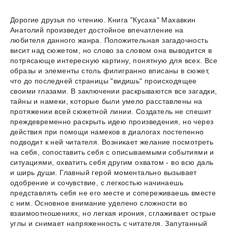
Дорогие друзья по чтению. Книга "Кусака" Махавкин
Анатолий произведет достойное впечатление на
любителя данного жанра. Положительная загадочность
висит над сюжетом, но слово за словом она выводится в
потрясающе интересную картину, понятную для всех. Все
образы и элементы столь филигранно вписаны в сюжет,
что до последней страницы "видишь" происходящее
своими глазами. В заключении раскрываются все загадки,
тайны и намеки, которые были умело расставлены на
протяжении всей сюжетной линии. Создатель не спешит
преждевременно раскрыть идею произведения, но через
действия при помощи намеков в диалогах постепенно
подводит к ней читателя. Возникает желание посмотреть
на себя, сопоставить себя с описываемыми событиями и
ситуациями, охватить себя другим охватом - во всю даль
и ширь души. Главный герой моментально вызывает
одобрение и сочувствие, с легкостью начинаешь
представлять себя не его месте и сопереживаешь вместе
с ним. Основное внимание уделено сложности во
взаимоотношениях, но легкая ирония, сглаживает острые
углы и снимает напряженность с читателя. Запутанный