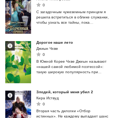
0
С загадочным чужеземным принцем я
решила встретиться в облике служанки,
чтобы узнать все тайны,
пока...
Дорогое
наше
лето
Джиын Чхве
0
В
Южной
Корее
Чхве
Джиын
называют
«нашей
самой
любимой
поэтессой»:
такую
широкую
популярность
при...
Злодей,
который
меня
убил
2
Кира Иствуд
0
Вторая часть дилогии «Отбор
истинных». Не каждому выпадает шанс