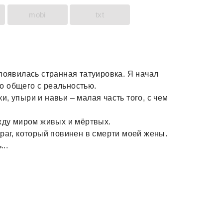
mobi
txt
появилась странная татуировка. Я начал
о общего с реальностью.
, упыри и навьи – малая часть того, с чем
ежду миром живых и мёртвых.
раг, который повинен в смерти моей жены.
...