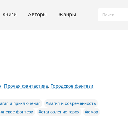
Книги
Авторы
Жанры
я
,
Прочая фантастика
,
Городское фэнтези
агия и приключения
#магия и современность
вянское фэнтези
#становление героя
#юмор