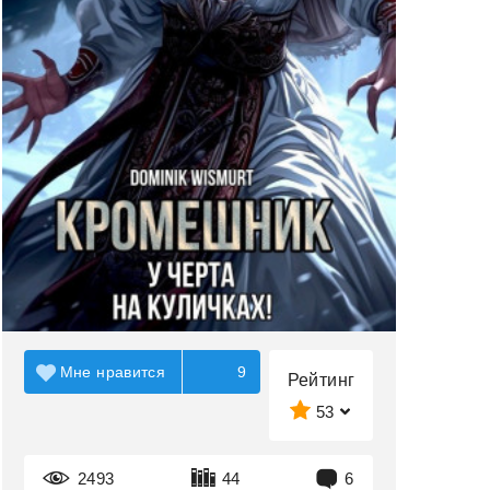
Мне нравится
9
Рейтинг
53
2493
44
6