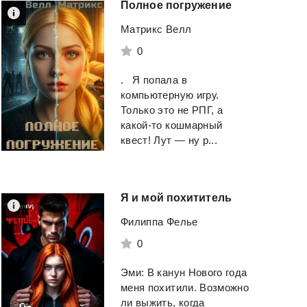
Полное
погружение
Матрикс Велл
0
. Я попала в
компьютерную игру.
Только это не РПГ, а
какой-то кошмарный
квест! Лут — ну р...
Я
и
мой
похититель
Филиппа Фелье
0
Эми: В канун Нового года
меня похитили. Возможно
ли выжить, когда