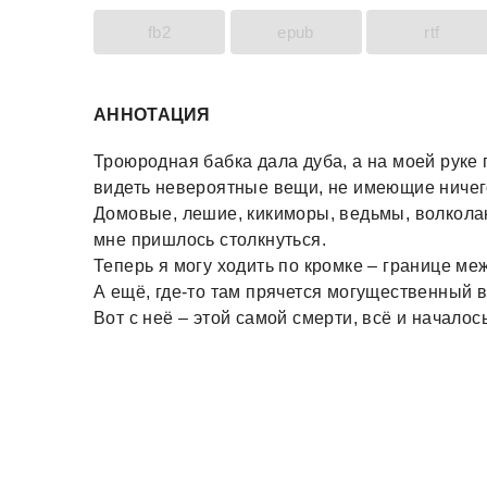
fb2
epub
rtf
АННОТАЦИЯ
Троюродная бабка дала дуба, а на моей руке 
видеть невероятные вещи, не имеющие ничег
Домовые, лешие, кикиморы, ведьмы, волколаки
мне пришлось столкнуться.
Теперь я могу ходить по кромке – границе м
А ещё, где-то там прячется могущественный в
Вот с неё – этой самой смерти, всё и началось