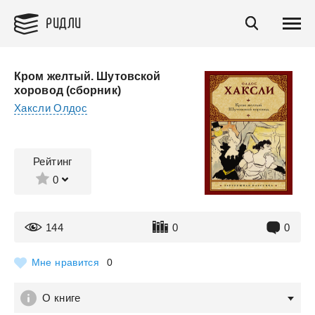
РИДЛИ
Кром желтый. Шутовской
хоровод (сборник)
Хаксли Олдос
Рейтинг
0
144
0
0
Мне нравится
0
О книге