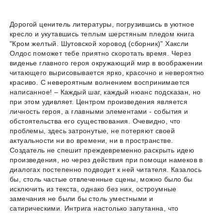
Дорогой ценитель литературы, погрузившись в уютное
кресло и укутавшись теплым шерстяным пледом книга
"Кром желтый. Шутовской хоровод (сборник)" Хаксли
Олдос поможет тебе приятно скоротать время. Через
виденье главного героя окружающий мир в воображении
читающего вырисовывается ярко, красочно и невероятно
красиво. С невероятным волнением воспринимается
написанное! – Каждый шаг, каждый нюанс подсказан, но
при этом удивляет. Центром произведения является
личность героя, а главными элементами - события и
обстоятельства его существования. Очевидно, что
проблемы, здесь затронутые, не потеряют своей
актуальности ни во времени, ни в пространстве.
Создатель не спешит преждевременно раскрыть идею
произведения, но через действия при помощи намеков в
диалогах постепенно подводит к ней читателя. Казалось
бы, столь частые отвлеченные сцены, можно было бы
исключить из текста, однако без них, остроумные
замечания не были бы столь уместными и
сатирическими. Интрига настолько запутанна, что