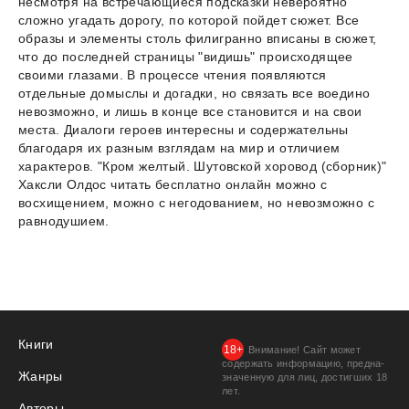
несмотря на встречающиеся подсказки невероятно
сложно угадать дорогу, по которой пойдет сюжет. Все
образы и элементы столь филигранно вписаны в сюжет,
что до последней страницы "видишь" происходящее
своими глазами. В процессе чтения появляются
отдельные домыслы и догадки, но связать все воедино
невозможно, и лишь в конце все становится и на свои
места. Диалоги героев интересны и содержательны
благодаря их разным взглядам на мир и отличием
характеров. "Кром желтый. Шутовской хоровод (сборник)"
Хаксли Олдос читать бесплатно онлайн можно с
восхищением, можно с негодованием, но невозможно с
равнодушием.
Книги
Внимание! Сайт может
содержать информацию, предна­
Жанры
значенную для лиц, дости­гших 18
лет.
Авторы