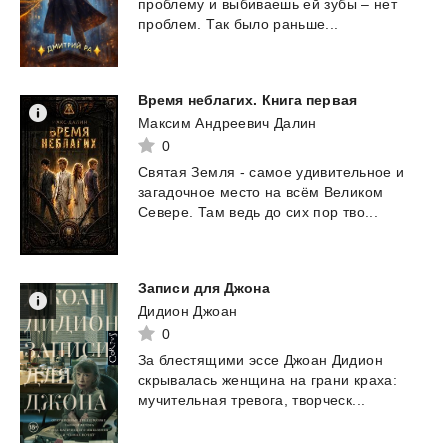
проблему
и
выбиваешь
ей
зубы
–
нет
проблем.
Так
было
раньше...
Время
неблагих.
Книга
первая
Максим Андреевич Далин
0
Святая
Земля
-
самое
удивительное
и
загадочное
место
на
всём
Великом
Севере.
Там
ведь
до
сих
пор
тво...
Записи
для
Джона
Дидион Джоан
0
За
блестящими
эссе
Джоан
Дидион
скрывалась
женщина
на
грани
краха:
мучительная
тревога,
творческ...