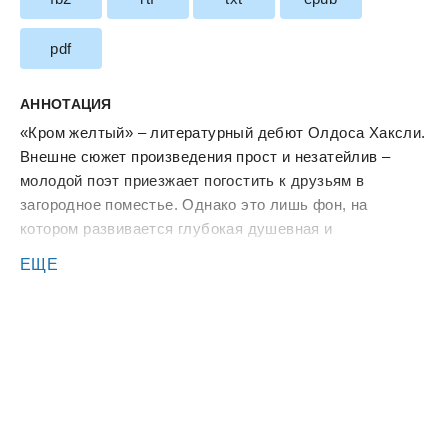
pdf
АННОТАЦИЯ
«Кром желтый» – литературный дебют Олдоса Хаксли.
Внешне сюжет произведения прост и незатейлив –
молодой поэт приезжает погостить к друзьям в
загородное поместье. Однако это лишь фон, на
котором развивается глубокая душевная и
психологическая драма легендарного «потерянного
ЕЩЕ
поколения» – драма невысказанных слов,
несбывшихся надежд, несовершенных действий.
Драма трагической разобщенности и конфликта между
чувственным и рациональным, между эмоцией и
мыслью, между идеалом и реальностью…
И вновь Хаксли возвращается к «потерянному
поколению» в романе «Шутовской хоровод», но уже не
как поэт, его воспевающий, а как сатирик, обличающий