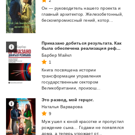
2
Он
—
руководитель
нашего
проекта
и
главный
архитектор.
Железобетонный,
бескомпромиссный
гений,
котор...
Приказано добиться результата. Как
была обеспечена реализация реформ в сфере государственных услуг Великобритании
Барбер Майкл
1
Книга посвящена истории
трансформации управления
государственным сектором
Великобритании, произош...
Это
развод,
мой
герцог.
Наталья Варварова
9
Муж
ушел
к
юной
красотке
и
пропустил
рождение
сына...
Годами
не
появлялся
дома,
а
теперь
угрожает
от...