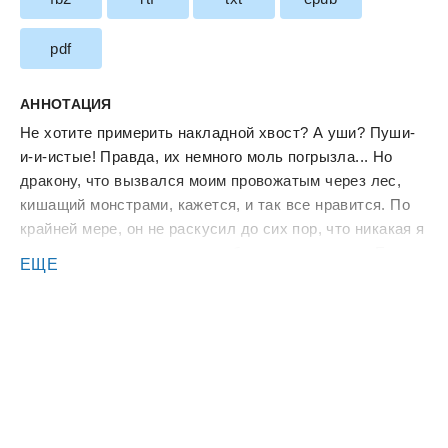
pdf
АННОТАЦИЯ
Не хотите примерить накладной хвост? А уши? Пуши-
и-и-истые! Правда, их немного моль погрызла... Но
дракону, что вызвался моим провожатым через лес,
кишащий монстрами, кажется, и так все нравится. По
крайней мере, он не раскусил до сих пор, что никакая я
не девушка-кошка, а самая обычная попаданка. Если
ЕЩЕ
вот раскусит, то мне точно не жить! Рабство, плен,
опыты... Что там еще по списку? А-а... Любовь?
Кажется, этого я не учла..