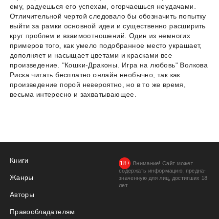
ему, радуешься его успехам, огорчаешься неудачами.
Отличительной чертой следовало бы обозначить попытку
выйти за рамки основной идеи и существенно расширить
круг проблем и взаимоотношений. Один из немногих
примеров того, как умело подобранное место украшает,
дополняет и насыщает цветами и красками все
произведение. "Кошки-Драконы. Игра на любовь" Волкова
Риска читать бесплатно онлайн необычно, так как
произведение порой невероятно, но в то же время,
весьма интересно и захватывающее.
Книги
Внимание! Сайт может
содержать информацию, предна­
Жанры
значенную для лиц, дости­гших 18
лет.
Авторы
Правообладателям