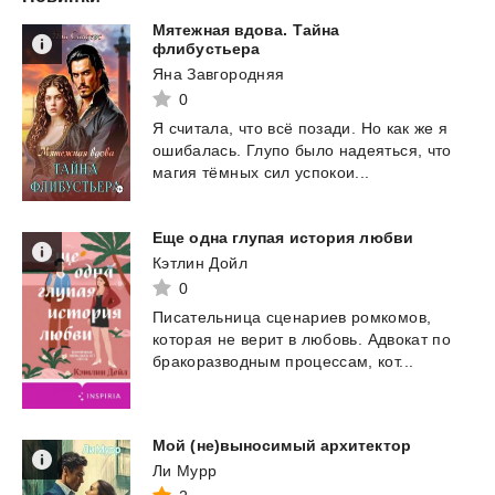
Мятежная вдова. Тайна
флибустьера
Яна Завгородняя
0
Я
считала,
что
всё
позади.
Но
как
же
я
ошибалась.
Глупо
было
надеяться,
что
магия
тёмных
сил
успокои...
Еще
одна
глупая
история
любви
Кэтлин Дойл
0
Писательница
сценариев
ромкомов,
которая
не
верит
в
любовь.
Адвокат
по
бракоразводным
процессам,
кот...
Мой
(не)выносимый
архитектор
Ли Мурр