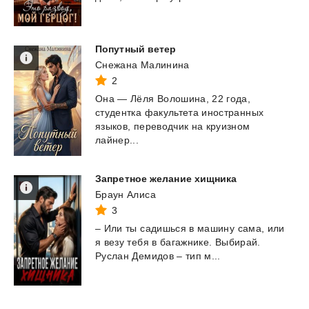
Попутный
ветер
Снежана Малинина
2
Она — Лёля Волошина, 22 года,
студентка факультета иностранных
языков, переводчик на круизном
лайнер...
Запретное
желание
хищника
Браун Алиса
3
–
Или
ты
садишься
в
машину
сама,
или
я
везу
тебя
в
багажнике.
Выбирай.
Руслан
Демидов
–
тип
м...