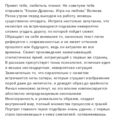
Привет тебе, любитель чтения. Не советуем тебе
открывать "Кошки-Драконы. Игра на любовь" Волкова
Риска утром перед выходом на работу, можешь
существенно опоздать. Интрига настолько запутанна, что
несмотря на встречающиеся подсказки невероятно
сложно угадать дорогу, по которой пойдет сюжет.
Обращает на себя внимание то, насколько текст легко
рифмуется с современностью и не имеет оттенков
прошлого или будущего, ведь он актуален во все
времена. Сюжет произведения захватывающий,
стилистически яркий, интригующий с первых же страниц.
В рассказе присутствует тонка психология, отличная идея
и весьма нестандартная, невероятная ситуация.
Замечательно то, что параллельно с сюжетом
встречаются ноты сатиры, которые сгущают изображение
порой даже до нелепости, и доводят образ до крайности.
Финал немножко затянут, но это вполне компенсируется
абсолютно непредсказуемым окончанием.
Многогранность и уникальность образов, создает
внутренний мир, полный множества процессов и граней.
Портрет главного героя подобран очень удачно, с первых
строк проникаешься к нему симпатией, сопереживаешь