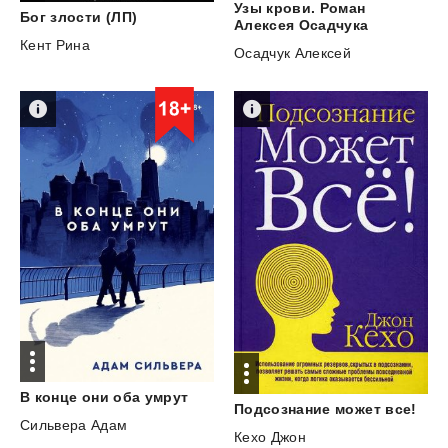
Узы крови. Роман
Бог
злости
(ЛП)
Алексея Осадчука
Кент Рина
Осадчук Алексей
В
конце
они
оба
умрут
Подсознание
может
все!
Сильвера Адам
Кехо Джон