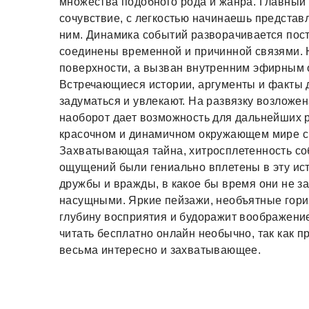
множества подобного рода и жанра. Главный
сочувствие, с легкостью начинаешь представ
ним. Динамика событий разворачивается пост
соединены временной и причинной связями. Ю
поверхности, а вызван внутренним эфирным 
Встречающиеся истории, аргументы и факты 
задуматься и увлекают. На развязку возложен
наоборот дает возможность для дальнейших
красочном и динамичном окружающем мире с
Захватывающая тайна, хитросплетенность со
ощущений были гениально вплетены в эту ист
дружбы и вражды, в какое бы время они не з
насущными. Яркие пейзажи, необъятные гориз
глубину восприятия и будоражит воображени
читать бесплатно онлайн необычно, так как п
весьма интересно и захватывающее.