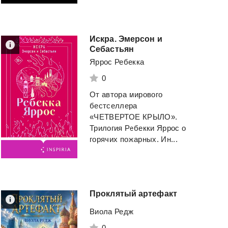
Камень
Книга
Де
Танкистка
Минин Станислав
Берг Александр
Искра. Эмерсон и
Себастьян
Смотреть
Яррос Ребекка
Смотреть
0
От автора мирового
бестселлера
«ЧЕТВЕРТОЕ КРЫЛО».
Трилогия Ребекки Яррос о
горячих пожарных. Ин...
Проклятый
артефакт
Виола Редж
0