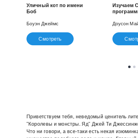
Уличный кот по имени
Изучаем C
Боб
Боуэн Джеймс
Доусон Ма
Смотреть
Смот
Приветствуем тебя, неведомый ценитель литер
"Королевы и монстры. Яд" Джей Ти Джессинж
Что ни говори, а все-таки есть некая изюмин