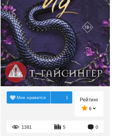
Мне нравится
1
Рейтинг
6
1381
5
0