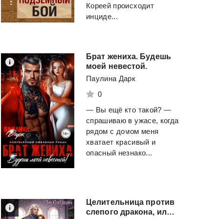
Кореей происходит
инциде...
Брат жениха. Будешь
моей невестой.
Паулина Дарк
0
— Вы ещё кто такой? —
спрашиваю в ужасе, когда
рядом с домом меня
хватает красивый и
опасный незнако...
Целительница против
слепого дракона, или Как (не) убить больного