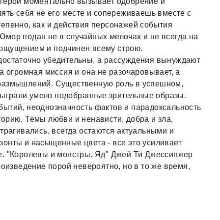
 герой моментально вызывает одобрение и
лять себя не его месте и сопереживаешь вместе с
епенно, как и действия персонажей события
мор подан не в случайных мелочах и не всегда на
ощущением и подчинен всему строю.
достаточно убедительны, а рассуждения вынуждают
а огромная миссия и она не разочаровывает, а
 размышлений. Существенную роль в успешном,
ыграли умело подобранные зрительные образы.
бытий, неоднозначность фактов и парадоксальность
орию. Темы любви и ненависти, добра и зла,
атрагивались, всегда остаются актуальными и
онты и насыщенные цвета - все это усиливает
е. "Королевы и монстры. Яд" Джей Ти Джессинжер
роизведение порой невероятно, но в то же время,