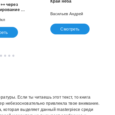
Край
неба
++ через
программирование игр
Васильев Андрей
йкл
Смотреть
реть
атуры. Если ты читаешь этот текст, то книга
ер небезосновательно привлекла твое внимание.
ка, которая выделяет данный masterpiece среди