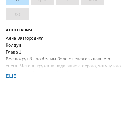
txt
АННОТАЦИЯ
Анна Завгородняя
Колдун
Глава 1
Все вокруг было белым бело от свежевыпавшего
снега. Метель кружила падающие с серого, затянутого
косматыми облаками неба, сбитые в хлопья, снежинки.
ЕЩЕ
Укладывала их ровным слоем на лапы сосен и елей,
притаившихся у едва различимого тракта. Небольшой
обоз, состоящий из нескольких телег, окруженный
всадниками, преодолевая ветер и снег, медленно
продвигался вперед, пока не закончился лес и впереди
не показался ровный простор полей, за которыми где-
то вдали показались высокие шапки, укрывавшие
крыши жилых домов какой-то деревеньки. Ехавший во