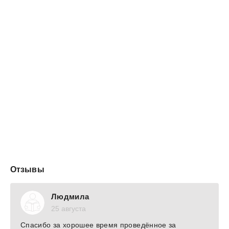
главе обоза Серко внезапно приподнялся в стременах
и, показал рукой на темнеющее впереди пятно на
белом полотне снега.
— Что это может быть? — спросил он следующего за
ним всадника. Отороченный волчьим мехом капюшон
скрывал его лицо. Мужчина только повел плечами,
явно несклонный отвечать.
— Я поеду, посмотрю? — спросил Серко оживленно.
Ему и его коню уже давно надоело плестись неспешн...
Отзывы
Людмила
25 августа
Спасибо за хорошее время проведённое за