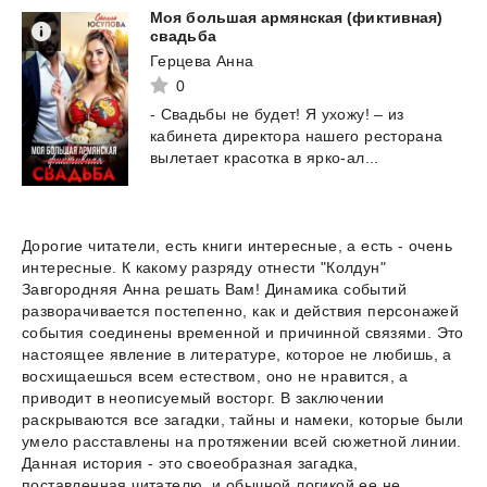
Моя большая армянская (фиктивная)
свадьба
Герцева Анна
0
-
Свадьбы
не
будет!
Я
ухожу!
–
из
кабинета
директора
нашего
ресторана
вылетает
красотка
в
ярко-ал...
Дорогие читатели, есть книги интересные, а есть - очень
интересные. К какому разряду отнести "Колдун"
Завгородняя Анна решать Вам! Динамика событий
разворачивается постепенно, как и действия персонажей
события соединены временной и причинной связями. Это
настоящее явление в литературе, которое не любишь, а
восхищаешься всем естеством, оно не нравится, а
приводит в неописуемый восторг. В заключении
раскрываются все загадки, тайны и намеки, которые были
умело расставлены на протяжении всей сюжетной линии.
Данная история - это своеобразная загадка,
поставленная читателю, и обычной логикой ее не