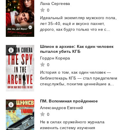
Лана Сергеева
0
Идеальный
экземпляр
мужского
пола,
лет
35–40,
ещё
и
вкусно
пахнет,
дорого,
как
будто
только
что
не
с...
Шпион в архиве: Как один человек
пытался убить КГБ
Гордон Корера
0
История
о
том,
как
один
человек
—
библиотекарь
КГБ
—
стал
предателем
спецслужбы,
похитив
ценнейшие
а...
ПМ.
Вспоминая
пройденное
Александров Евгений
0
Не в силах оружейного журнала
изменить систему изучения