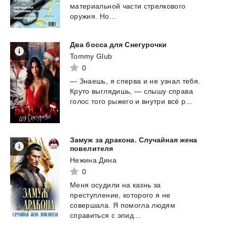
материальной части стрелкового
оружия. Но...
Два
босса
для
Снегурочки
Tommy Glub
0
—
Знаешь,
я
сперва
и
не
узнал
тебя.
Круто
выглядишь,
—
слышу
справа
голос
того
рыжего
и
внутри
всё
р...
Замуж за дракона. Случайная жена
повелителя
Нежина Дина
0
Меня осудили на казнь за
преступление, которого я не
совершала. Я помогла людям
справиться с эпид...