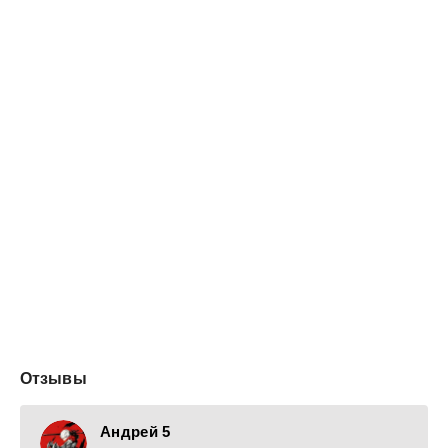
для Охотника, который всегда заботился, в первую
очередь, о благе человечества.
Что ж, похоже этому миру и "этому" человечеству
нужно немного поменяться. Что значит "Мы против"?!
Как будто вас кто-то спрашивает…
Отзывы
Андрей 5