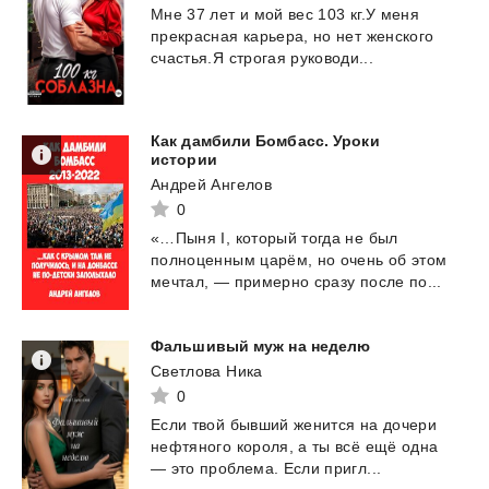
Мне
37
лет
и
мой
вес
103
кг.У
меня
прекрасная
карьера,
но
нет
женского
счастья.Я
строгая
руководи...
Как дамбили Бомбасс. Уроки
истории
Андрей Ангелов
0
«…Пыня
I,
который
тогда
не
был
полноценным
царём,
но
очень
об
этом
мечтал,
—
примерно
сразу
после
по...
Фальшивый
муж
на
неделю
Светлова Ника
0
Если
твой
бывший
женится
на
дочери
нефтяного
короля,
а
ты
всё
ещё
одна
—
это
проблема.
Если
пригл...