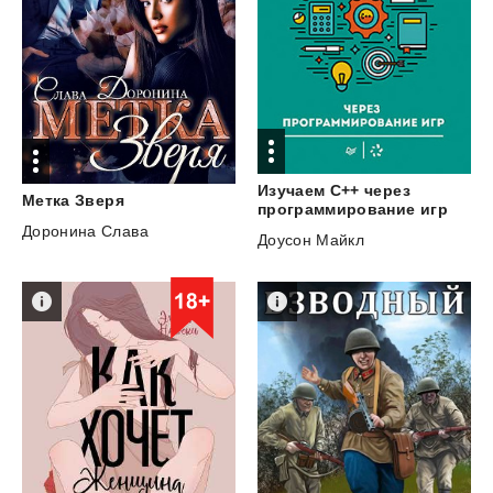
Изучаем C++ через
Метка
Зверя
программирование игр
Доронина Слава
Доусон Майкл