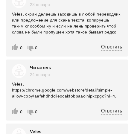
23 января
Veles, скрин делаешь заходишь в любой переводчик
или предложение для скана текста, копируешь
таким способом ну и если не лень проверить чтоб
слова не были пропущен хотя такое бывает редко
Ответить
0
0
Читатель
24 января
Veles,
https://chrome.google.com/webstore/detail/simple-
allow-copy/aefehdhdciieocakfobpaaolhipkcpgc?hl=ru
Ответить
0
0
Veles