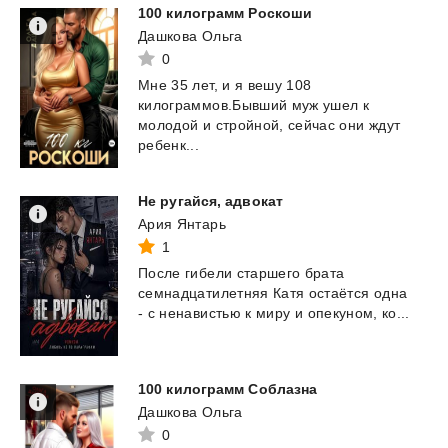
100
килограмм
Роскоши
Дашкова Ольга
0
Мне 35 лет, и я вешу 108
килограммов.Бывший муж ушел к
молодой и стройной, сейчас они ждут
ребенк...
Не
ругайся,
адвокат
Ария Янтарь
1
После
гибели
старшего
брата
семнадцатилетняя
Катя
остаётся
одна
-
с
ненавистью
к
миру
и
опекуном,
ко...
100
килограмм
Соблазна
Дашкова Ольга
0