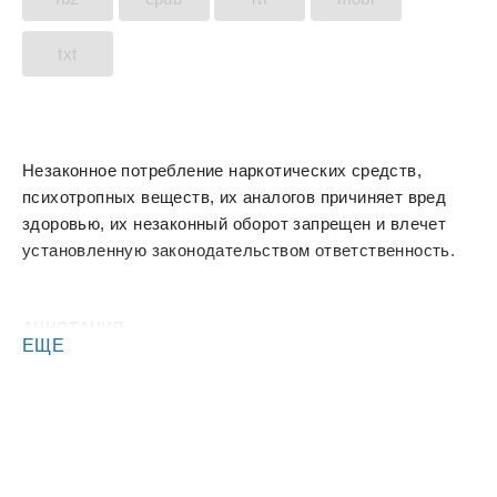
txt
Незаконное потребление наркотических средств,
психотропных веществ, их аналогов причиняет вред
здоровью, их незаконный оборот запрещен и влечет
установленную законодательством ответственность.
АННОТАЦИЯ
ЕЩЕ
Эпицентры активизировались по всей планете,
Разломы ведут себя непредсказуемо. Казалось бы -
человечеству нужно сплотиться перед общей угрозой,
но слишком много людей, что заботятся
исключительно о собственных интересах!
Это нормально для знатных Родов, но не нормально