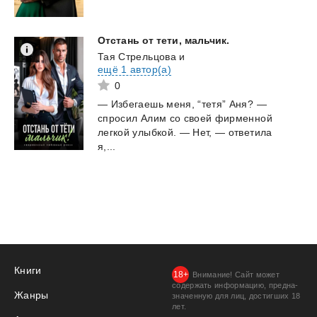
Отстань
от
тети,
мальчик.
Тая Стрельцова
и
ещё 1 автор(а)
0
— Избегаешь меня, “тетя” Аня? —
спросил Алим со своей фирменной
легкой улыбкой. — Нет, — ответила
я,...
Книги
Внимание! Сайт может
содержать информацию, предна­
Жанры
значенную для лиц, дости­гших 18
лет.