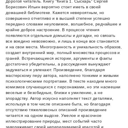
Дорогой читатель. Книгу "Книга 1. Сыскарь" Сергей
Борисович Ильин вероятно стоит иметь в своей
домашней библиотеке. Кажется невероятным, но
совершенно отчетливо и в высшей степени успешно
передано словами неуловимое, волшебное, редчайшее и
крайне доброе настроение. В процессе чтения
появляются отдельные домыслы и догадки, но связать
все воедино невозможно, и лишь в конце все становится
и на свои места. Многогранность и уникальность образов,
создает внутренний мир, полный множества процессов и
граней. Встречающиеся истории, аргументы и факты
достаточно убедительны, а рассуждения вынуждают
задуматься и увлекают. Произведение, благодаря
мастерскому перу автора, наполнено тонкими и живыми
психологическими портретами. В тексте находим много
комизмов случающихся с персонажами, но эти насмешки
веселые и безобидные, близки к умилению, а не
злорадству. Автор искусно наполняет текст деталями,
используя в том числе описание быта, но благодаря
отсутствию тяжеловесных описаний произведение
читается на одном выдохе. Умелое и красочное
иллюстрирование природы, мест событий часто
завораживает своей непередаваемой красотой и