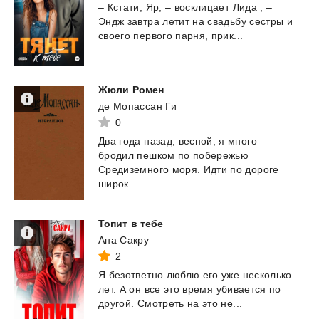
–
Кстати,
Яр,
–
восклицает
Лида
,
–
Эндж
завтра
летит
на
свадьбу
сестры
и
своего
первого
парня,
прик...
Жюли
Ромен
де Мопассан Ги
0
Два года назад, весной, я много
бродил пешком по побережью
Средиземного моря. Идти по дороге
широк...
Топит
в
тебе
Ана Сакру
2
Я
безответно
люблю
его
уже
несколько
лет.
А
он
все
это
время
убивается
по
другой.
Смотреть
на
это
не...