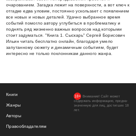
очарованием. Загадка лежит на поверхности, а вот ключ к
отгадке едва уловим, постоянно ускользает с появлением
все новых и новых деталей. Удачно выбранное время
событий помогло автору углубиться в проблематику и
поднять ряд жизненно важных вопросов над которыми
стоит задуматься. "Книга 1. Сыскарь" Сергей Борисович
Ильин читать бесплатно онлайн, благодаря умело
запутанному сюжету и динамичным событиям, будет
интересно не только поклонникам данного жанра.
Книги
Внимание! Сайт может
содержать информацию, предна­
Жанры
значенную для лиц, дости­гших 18
лет.
Авторы
Правообладателям