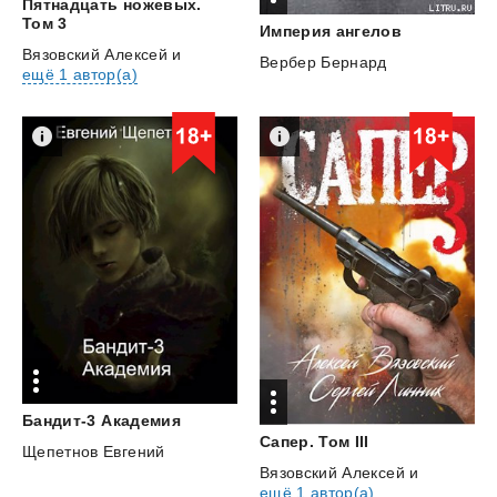
Пятнадцать ножевых.
Том 3
Империя
ангелов
Вязовский Алексей
и
Вербер Бернард
ещё 1 автор(а)
Бандит-3
Академия
Сапер.
Том
III
Щепетнов Евгений
Вязовский Алексей
и
ещё 1 автор(а)