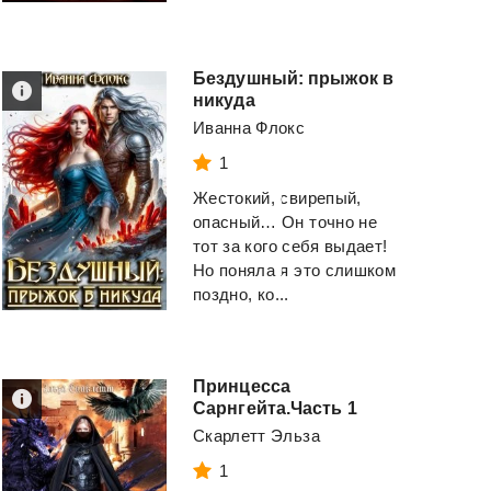
Смотреть
Смотреть
Бездушный: прыжок в
никуда
Иванна Флокс
1
Жестокий, свирепый,
опасный… Он точно не
тот за кого себя выдает!
Но поняла я это слишком
поздно, ко...
Принцесса
Сарнгейта.Часть 1
Скарлетт Эльза
1