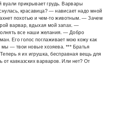
й вуали прикрывает грудь. Варвары
снулась, красавица? — нависает надо мной
пахнет похотью и чем-то животным. — Зачем
орой варвар, вдыхая мой запах. —
полнять все наши желания. — Добро
ман. Его голос поглаживает мою кожу как
А мы — твои новые хозяева. *** Братья
Теперь я их игрушка, бесправная вещь для
ть от кавказских варваров. Или нет? От