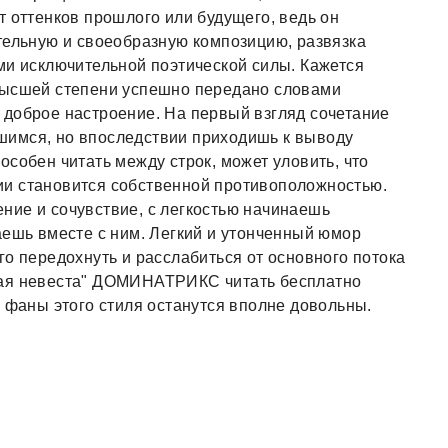
т оттенков прошлого или будущего, ведь он
тельную и своеобразную композицию, развязка
ми исключительной поэтической силы. Кажется
высшей степени успешно передано словами
 доброе настроение. На первый взгляд сочетание
шимся, но впоследствии приходишь к выводу
собен читать между строк, может уловить, что
и становится собственной противоположностью.
ние и сочувствие, с легкостью начинаешь
аешь вместе с ним. Легкий и утонченный юмор
го передохнуть и расслабиться от основного потока
ная невеста" ДОМИНАТРИКС читать бесплатно
е фаны этого стиля останутся вполне довольны.