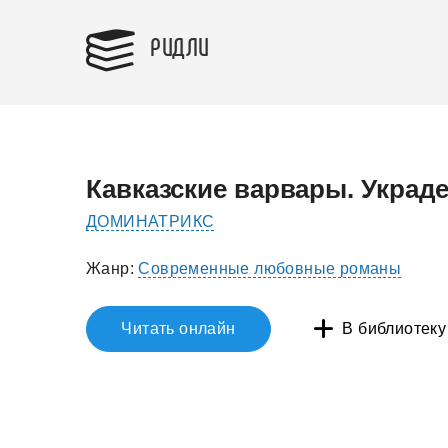
РИДЛИ
Кавказские варвары. Украд
ДОМИНАТРИКС
Жанр:
Современные любовные романы
Читать онлайн
В библиотеку