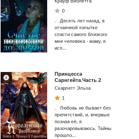
Крауф Виолетта
0
. Десять лет назад, в
отчаянной попытке
спасти самого близкого
мне человека - маму, я
исп...
Принцесса
Сарнгейта.Часть 2
Скарлетт Эльза
1
. Любовь не бывает без
препятствий, и, впервые
Другой мир: преемник
Фортунат
познав её, я
древних
разочаровываюсь. Тайны
Сухов Александр
прошло...
Городецкий Иван
Евгеньевич