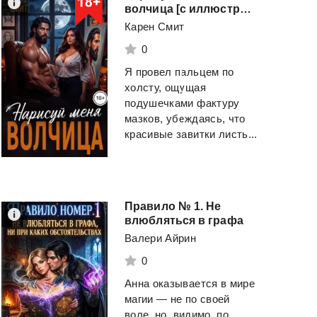
волчица [с иллюстрациями
Карен Смит
0
Я провел пальцем по
холсту, ощущая
подушечками фактуру
мазков, убеждаясь, что
красивые завитки листь...
Правило № 1. Не
влюбляться в графа
Валери Айрин
0
Анна оказывается в мире
магии — не по своей
воле, но, видимо, по