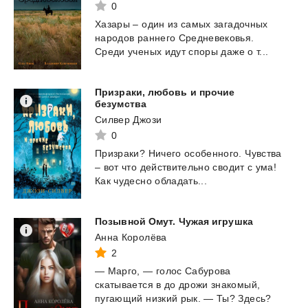
0
Хазары
–
один
из
самых
загадочных
народов
раннего
Средневековья.
Среди
ученых
идут
споры
даже
о
т...
Призраки, любовь и прочие
безумства
Силвер Джози
0
Призраки?
Ничего
особенного.
Чувства
–
вот
что
действительно
сводит
с
ума!
Как
чудесно
обладать...
Позывной
Омут.
Чужая
игрушка
Анна Королёва
2
— Марго, — голос Сабурова
скатывается в до дрожи знакомый,
пугающий низкий рык. — Ты? Здесь?