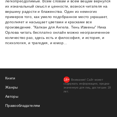
легкопреодолимые. Всем словам и всем вещам вернулся
их изначальный смысл и ценности, вознося читателя на
вершину радости и блаженства. Один из немногих
примеров того, как умело подобранное место украшает,
дополняет и насыщает цветами и красками все
произведение. "Капкан для Ангела. Тень Измены" Ника
Орлова читать бесплатно онлайн можно неограниченное
количество раз, здесь есть и философия, и история, и
психология, и трагедия, и юмор…
Книги
Внимание! Сайт может
содержать информацию, предна­
Жанры
значенную для лиц, дости­гших 18
лет.
Авторы
Правообладателям