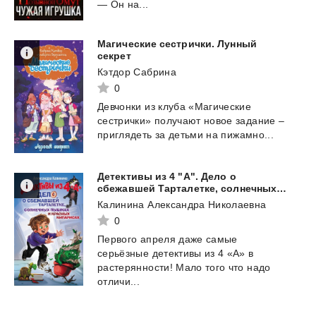
— Он на...
Магические сестрички. Лунный
секрет
Кэтдор Сабрина
0
Девчонки
из
клуба
«Магические
сестрички»
получают
новое
задание
–
приглядеть
за
детьми
на
пижамно...
Детективы из 4 "А". Дело о
сбежавшей Тарталетке, солнечных пышках и красных кипарисах
Калинина Александра Николаевна
0
Первого апреля даже самые
серьёзные детективы из 4 «А» в
растерянности! Мало того что надо
отличи...