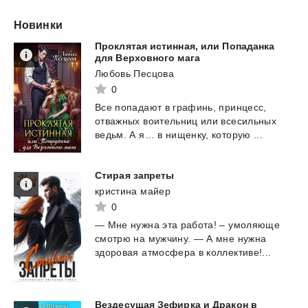
Новинки
Проклятая истинная, или Попаданка
для Верховного мага
Любовь Песцова
0
Все
попадают
в
графинь,
принцесс,
отважных
воительниц
или
всесильных
ведьм.
А
я…
в
нищенку,
которую
...
Стирая
запреты
кристина майер
0
—
Мне
нужна
эта
работа!
–
умоляюще
смотрю
на
мужчину.
—
А
мне
нужна
здоровая
атмосфера
в
коллективе!...
Вездесущая Зефирка и Дракон в