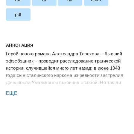
pdf
АННОТАЦИЯ
Герой нового романа Александра Терехова – бывший
эфэсбэшник – проводит расследование трагической
истории, случившейся много лет назад: в июне 1943
года сын сталинского наркома из ревности застрелил
дочь посла Уманского и покончил с собой. Но так ли
было на самом деле?
ЕЩЕ
«Каменный мост» – это роман-версия и роман-
исповедь. Жизнь «красной аристократии», поверившей
в свободную любовь и дорого заплатившей за это,
пересекается с жесткой рефлексией самого героя.