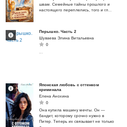
швам.
Семейные
тайны
прошлого
и
настоящего
переплелись,
того
и
гл...
Перышко.
Часть
2
Шуваева Элина Витальевна
0
...
Японская любовь с оттенком
криминала
Елена Анохина
0
Она купила машину мечты. Он —
бандит, которому срочно нужно в
Питер. Теперь их связывает не только
д...