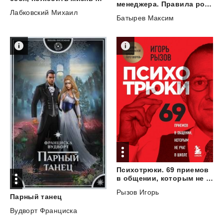
менеджера. Правила российского руководителя
Лабковский Михаил
Батырев Максим
Психотрюки. 69 приемов
в общении, которым не учат в школе
Рызов Игорь
Парный
танец
Вудворт Франциска