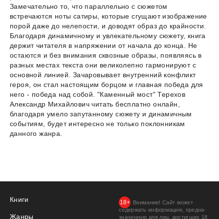
Замечательно то, что параллельно с сюжетом
встречаются ноты сатиры, которые сгущают изображение
порой даже до нелепости, и доводят образ до крайности.
Благодаря динамичному и увлекательному сюжету, книга
держит читателя в напряжении от начала до конца. Не
остаются и без внимания сквозные образы, появляясь в
разных местах текста они великолепно гармонируют с
основной линией. Зачаровывает внутренний конфликт
героя, он стал настоящим борцом и главная победа для
него - победа над собой. "Каменный мост" Терехов
Александр Михайлович читать бесплатно онлайн,
благодаря умело запутанному сюжету и динамичным
событиям, будет интересно не только поклонникам
данного жанра.
Книги
Внимание! Сайт может
содержать информацию, предна­
Жанры
значенную для лиц, дости­гших 18